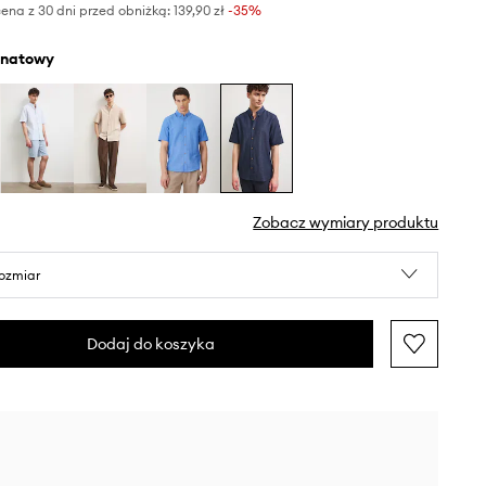
ena z 30 dni przed obniżką:
139,90 zł
 -35%
anatowy
Zobacz wymiary produktu
rozmiar
Dodaj do koszyka