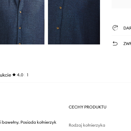
DA
ZWR
ukcie
4.0
1
CECHY PRODUKTU
 i bawełny. Posiada kołnierzyk
Rodzaj kołnierzyka