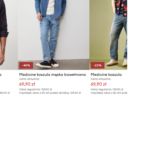
wzrostu i ma na sobie rozmiar L.
Rozmiarówka standardowa
Zalecamy wybór rozmiaru, jaki nosisz
zazwyczaj.
Zobacz wymiary produktu
-46%
-22%
a
Medicine koszula męska bawełniana
Medicine koszula
Cena aktualna:
Cena aktualna:
69,90 zł
69,90 zł
Cena regularna:
129,90 zł
Cena regularna:
159,90 zł
35,90 zł
Najniższa cena z 30 dni przed obniżką:
129,90 zł
Najniższa cena z 30 dni przed obniżką