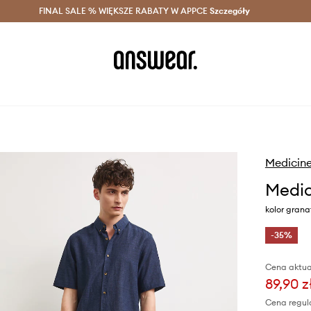
szczędzaj z Answear Club >
FINAL SALE % WIĘKSZE RABATY W APPCE
Dostawa nawet w 24h >
Szczegóły
News
Medicin
Medic
kolor grana
-35%
Cena aktua
89,90 z
Cena regul