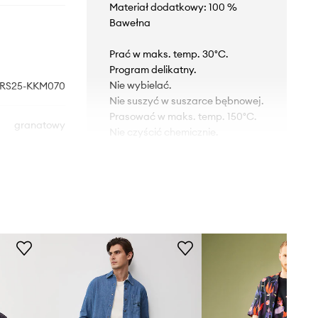
Materiał dodatkowy: 100 %
Bawełna
Prać w maks. temp. 30°C.
Program delikatny.
Nie wybielać.
RS25-KKM070
Nie suszyć w suszarce bębnowej.
Prasować w maks. temp. 150°C.
granatowy
Nie czyścić chemicznie.
Medicine
KRÓJ
Krój
:
regular fit
Rękaw
:
krótki
WYMIARY
Model ze zdjęcia ma 188 cm