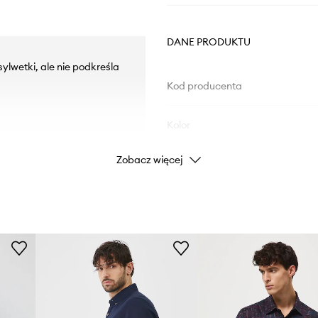
DANE PRODUKTU
sylwetki, ale nie podkreśla
Kod producenta
Kolor
Zobacz więcej
Marka
Producent
ID Produktu