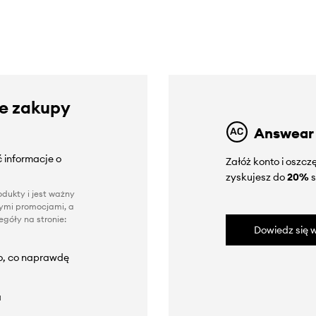
ze zakupy
Answear
 informacje o
Załóż konto i oszc
zyskujesz do
20%
s
dukty i jest ważny
nnymi promocjami, a
góły na stronie:
Dowiedz się w
to, co naprawdę
a