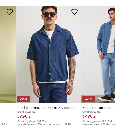
-35%
-46%
Medicine koszula męska z lyocellem
Medicine koszula męska b
Cena aktualna:
Cena aktualna:
89,90 zł
69,90 zł
Cena regularna:
139,90 zł
Cena regularna:
129,90 zł
9,90 zł
Najniższa cena z 30 dni przed obniżką:
139,90 zł
Najniższa cena z 30 dni przed obniżką