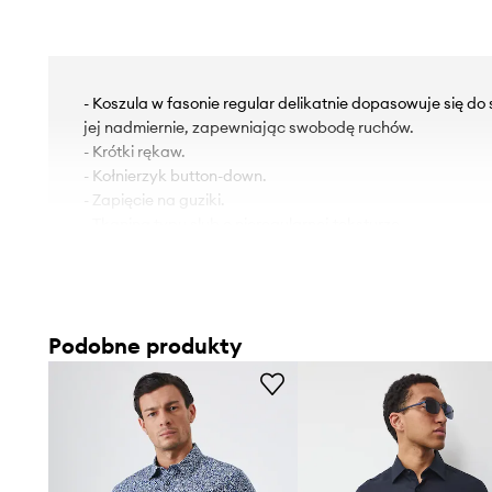
- Koszula w fasonie regular delikatnie dopasowuje się do 
jej nadmiernie, zapewniając swobodę ruchów.
- Krótki rękaw.
- Kołnierzyk button-down.
- Zapięcie na guziki.
- Tkanina typu slub o nieregularnej teksturze.
- Melanżowa tkanina.
- Materiał z lnem zapewnia komfort i oddychalność.
- Obwód kołnierzyka: 43,5 cm.
- Długość: 77,5 cm.
Podobne produkty
- Szerokość w klatce piersiowej: 58,5 cm.
- Szerokość w barkach: 47,5 cm.
- Wymiary podane dla rozmiaru: L.