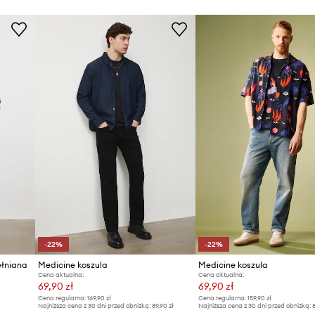
-22%
-22%
ełniana
Medicine koszula
Medicine koszula
Cena aktualna:
Cena aktualna:
69,90 zł
69,90 zł
Cena regularna:
169,90 zł
Cena regularna:
159,90 zł
Najniższa cena z 30 dni przed obniżką:
89,90 zł
Najniższa cena z 30 dni przed obniżką:
8