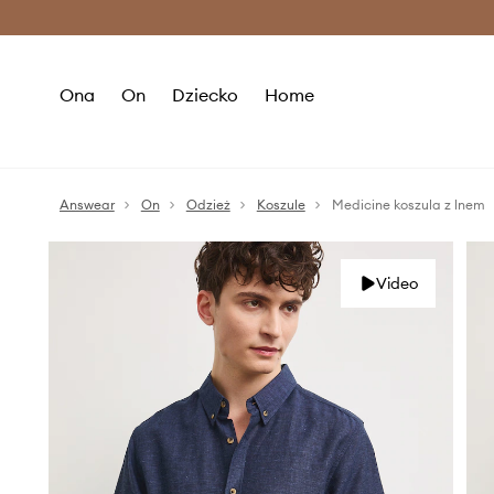
Premium Fashion Benefits >
O
Ona
On
Dziecko
Home
Answear
On
Odzież
Koszule
Medicine koszula z lnem
Video