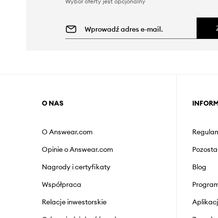
Wybór oferty jest opcjonalny
O NAS
INFOR
O Answear.com
Regulam
Opinie o Answear.com
Pozosta
Nagrody i certyfikaty
Blog
Współpraca
Program
Relacje inwestorskie
Aplika