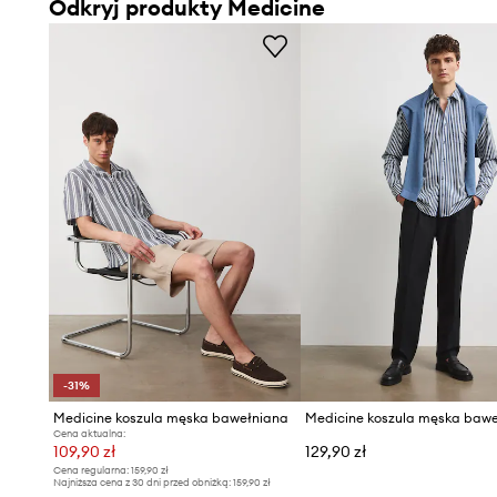
Odkryj produkty Medicine
-31%
Medicine koszula męska bawełniana
Medicine koszula męska baw
Cena aktualna:
109,90 zł
129,90 zł
Cena regularna:
159,90 zł
Najniższa cena z 30 dni przed obniżką:
159,90 zł