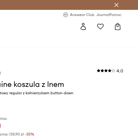
letter >
Regularne nowości >
Answear Club
Journal
Pomoc
4.0
e
ine koszula z lnem
towy regular z kołnierzykiem button-down
lna:
ł
arna:
139,90 zł
-35%