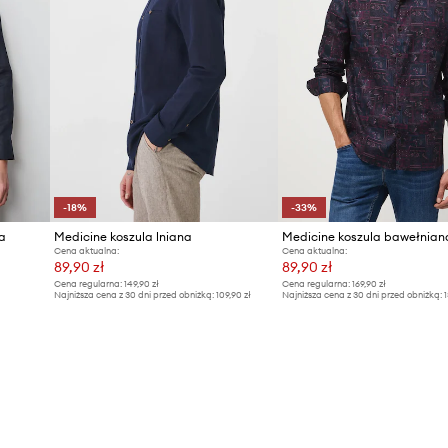
-18%
-33%
a
Medicine koszula lniana
Medicine koszula bawełnian
Cena aktualna:
Cena aktualna:
89,90 zł
89,90 zł
Cena regularna:
149,90 zł
Cena regularna:
169,90 zł
Najniższa cena z 30 dni przed obniżką:
109,90 zł
Najniższa cena z 30 dni przed obniżką:
1