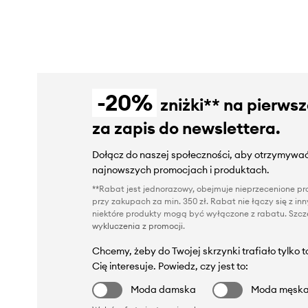
-20%
zniżki** na pierws
za zapis do newslettera.
Dołącz do naszej społeczności, aby otrzymywać
najnowszych promocjach i produktach.
**Rabat jest jednorazowy, obejmuje nieprzecenione pro
przy zakupach za min. 350 zł. Rabat nie łączy się z i
niektóre produkty mogą być wyłączone z rabatu. Szcze
wykluczenia z promocji
.
Chcemy, żeby do Twojej skrzynki trafiało tylko 
Cię interesuje. Powiedz, czy jest to:
Moda damska
Moda męsk