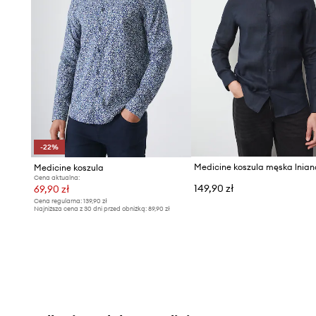
-22%
Medicine koszula męska lnian
Medicine koszula
Cena aktualna:
149,90 zł
69,90 zł
Cena regularna:
139,90 zł
Najniższa cena z 30 dni przed obniżką:
89,90 zł