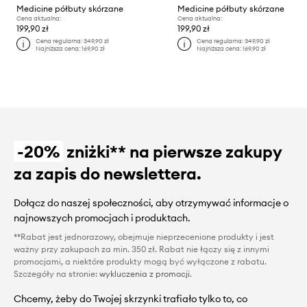
Medicine półbuty skórzane
Medicine półbuty skórzane
Cena aktualna:
Cena aktualna:
199,90 zł
199,90 zł
Cena regularna:
349,90 zł
Cena regularna:
349,90 zł
Najniższa cena:
169,90 zł
Najniższa cena:
169,90 zł
-20%
zniżki** na pierwsze zakupy
za zapis do newslettera.
Dołącz do naszej społeczności, aby otrzymywać informacje o
najnowszych promocjach i produktach.
**Rabat jest jednorazowy, obejmuje nieprzecenione produkty i jest
ważny przy zakupach za min. 350 zł. Rabat nie łączy się z innymi
promocjami, a niektóre produkty mogą być wyłączone z rabatu.
Szczegóły na stronie:
wykluczenia z promocji
.
Chcemy, żeby do Twojej skrzynki trafiało tylko to, co