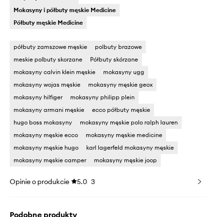
Mokasyny i półbuty męskie Medicine
Półbuty męskie Medicine
półbuty zamszowe męskie
polbuty brazowe
meskie polbuty skorzane
Półbuty skórzane
mokasyny calvin klein męskie
mokasyny ugg
mokasyny wojas męskie
mokasyny męskie geox
mokasyny hilfiger
mokasyny philipp plein
mokasyny armani męskie
ecco półbuty męskie
hugo boss mokasyny
mokasyny męskie polo ralph lauren
mokasyny męskie ecco
mokasyny męskie medicine
mokasyny męskie hugo
karl lagerfeld mokasyny męskie
mokasyny męskie camper
mokasyny męskie joop
Opinie o produkcie
5.0
3
Podobne produkty