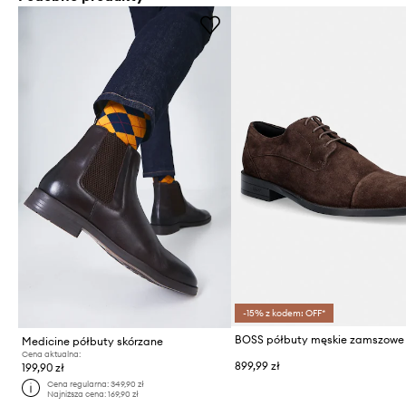
-15% z kodem: OFF*
BOSS półbuty męskie zamszowe 
Medicine półbuty skórzane
Cena aktualna:
899,99 zł
199,90 zł
Cena regularna:
349,90 zł
Najniższa cena:
169,90 zł