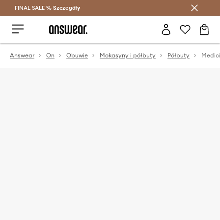
FINAL SALE %
Szczegóły
Oszczędzaj z Answear Club >
Answear
On
Obuwie
Mokasyny i półbuty
Półbuty
Medic