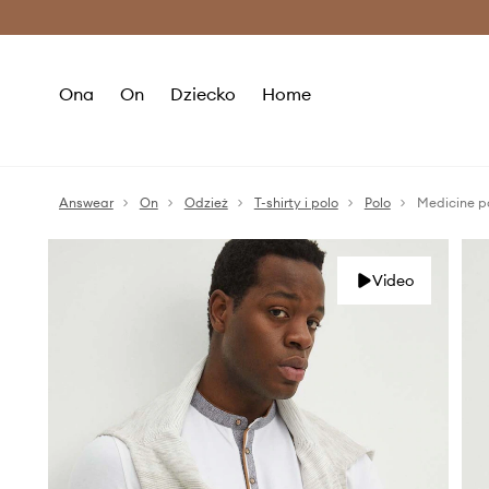
Premium Fashion Benefits >
O
Ona
On
Dziecko
Home
Answear
On
Odzież
T-shirty i polo
Polo
Medicine p
Video