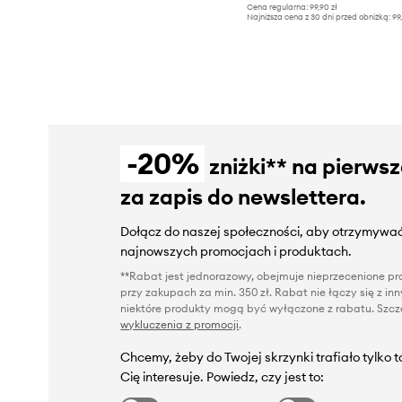
Cena regularna:
99,90 zł
Najniższa cena z 30 dni przed obniżką:
99
-20%
zniżki** na pierws
za zapis do newslettera.
Dołącz do naszej społeczności, aby otrzymywać
najnowszych promocjach i produktach.
**Rabat jest jednorazowy, obejmuje nieprzecenione pro
przy zakupach za min. 350 zł. Rabat nie łączy się z i
niektóre produkty mogą być wyłączone z rabatu. Szcze
wykluczenia z promocji
.
Chcemy, żeby do Twojej skrzynki trafiało tylko 
Cię interesuje. Powiedz, czy jest to: