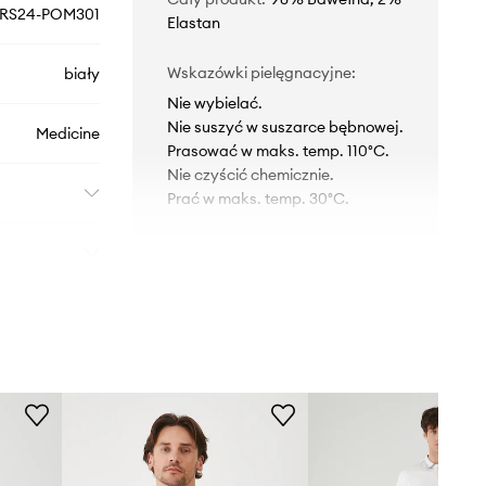
RS24-POM301
Elastan
Wskazówki pielęgnacyjne
:
biały
Nie wybielać.
Nie suszyć w suszarce bębnowej.
Medicine
Prasować w maks. temp. 110°C.
Nie czyścić chemicznie.
Prać w maks. temp. 30°C.
KRÓJ
Dekolt
:
z kołnierzykiem
Krój
:
slim fit
Rodzaj rękawa
:
klasyczny
WYMIARY