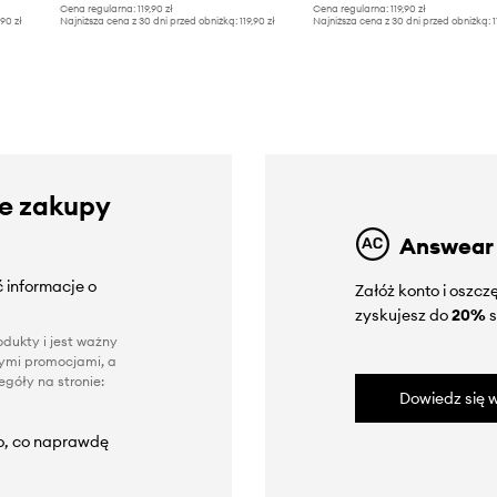
Cena regularna:
119,90 zł
Cena regularna:
119,90 zł
,90 zł
Najniższa cena z 30 dni przed obniżką:
119,90 zł
Najniższa cena z 30 dni przed obniżką:
1
ze zakupy
Answear
 informacje o
Załóż konto i oszc
zyskujesz do
20%
s
dukty i jest ważny
nnymi promocjami, a
góły na stronie:
Dowiedz się w
to, co naprawdę