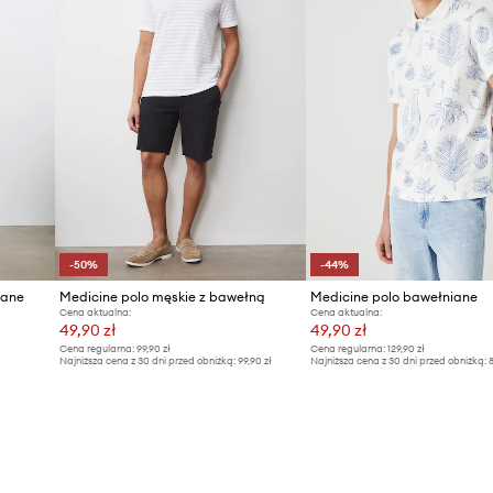
zbogacając gładki
żnorodnymi
-50%
-44%
iane
Medicine polo męskie z bawełną
Medicine polo bawełniane
Cena aktualna:
Cena aktualna:
49,90 zł
49,90 zł
Cena regularna:
99,90 zł
Cena regularna:
129,90 zł
Najniższa cena z 30 dni przed obniżką:
99,90 zł
Najniższa cena z 30 dni przed obniżką:
8