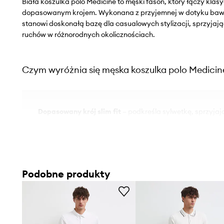
Biała koszulka polo Medicine to męski fason, który łączy kla
dopasowanym krojem. Wykonana z przyjemnej w dotyku baweł
stanowi doskonałą bazę dla casualowych stylizacji, sprzyjaj
ruchów w różnorodnych okolicznościach.
Czym wyróżnia się męska koszulka polo Medicin
Dopasowany krój slim fit
– podkreśla sylwetkę, sprzyj
wyglądowi
Klasyczny fason polo
– uniwersalny element garderoby, 
okazji
Podobne produkty
Miękka bawełna z elastanem
– sprzyja wygodzie noszeni
dopasowaniu do ciała
Lekko elastyczny materiał
– wspomaga swobodę ruchów,