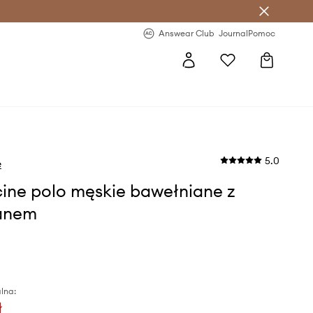
letter >
Regularne nowości >
Answear Club
Journal
Pomoc
5.0
e
ine polo męskie bawełniane z
anem
lna:
ł