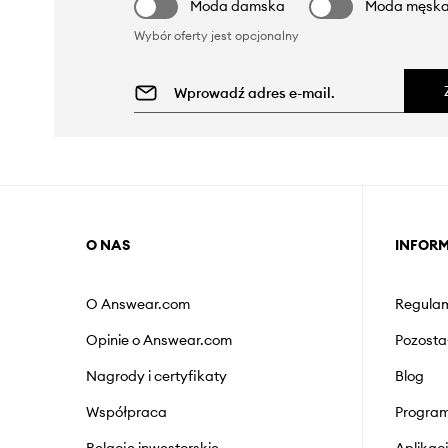
Moda damska
Moda męsk
Wybór oferty jest opcjonalny
O NAS
INFOR
O Answear.com
Regulam
Opinie o Answear.com
Pozosta
Nagrody i certyfikaty
Blog
Współpraca
Program