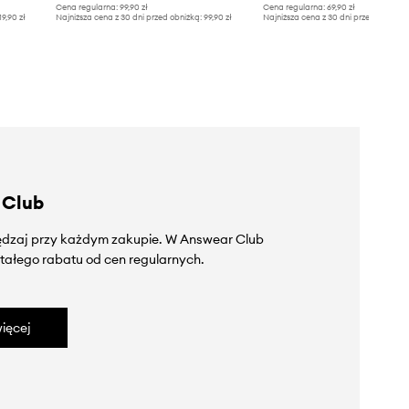
Cena regularna:
99,90 zł
Cena regularna:
69,90 zł
19,90 zł
Najniższa cena z 30 dni przed obniżką:
99,90 zł
Najniższa cena z 30 dni przed obniżką
 Club
zędzaj przy każdym zakupie. W Answear Club
tałego rabatu od cen regularnych.
ięcej