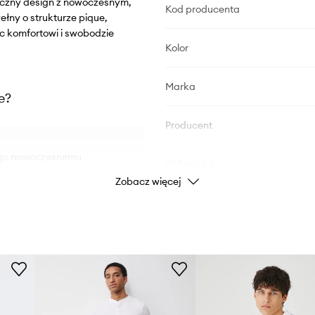
syczny design z nowoczesnym,
Kod producenta
ny o strukturze pique,
ąc komfortowi i swobodzie
Kolor
Marka
e?
Producent
ając nowoczesnemu
ID Produktu
Zobacz więcej
odpowiedni na wiele
a i lekkiemu
 nie krępując