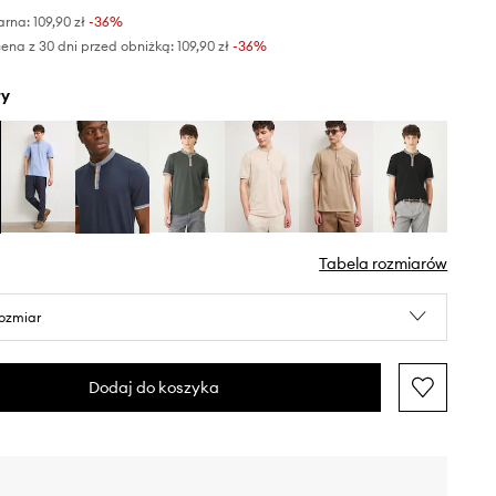
arna:
109,90 zł
-36%
ena z 30 dni przed obniżką:
109,90 zł
 -36%
ły
Tabela rozmiarów
rozmiar
Dodaj do koszyka