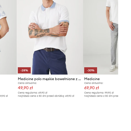
Długość
:
71 cm
Szerokość pod pachami
:
51,5 cm
Wymiary podane dla rozmiaru
:
M.
Tabela rozmiarów
-28%
-30%
Medicine polo męskie bawełniane z elastanem
Medicine
Cena aktualna:
Cena aktualna:
49,90 zł
69,90 zł
Cena regularna:
69,90 zł
Cena regularna:
99,90 zł
9,90 zł
Najniższa cena z 30 dni przed obniżką:
69,90 zł
Najniższa cena z 30 dni przed obniżką