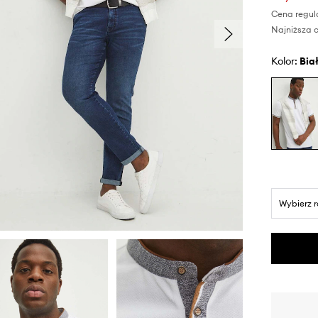
Cena regul
Najniższa c
Kolor:
bia
Wybierz 