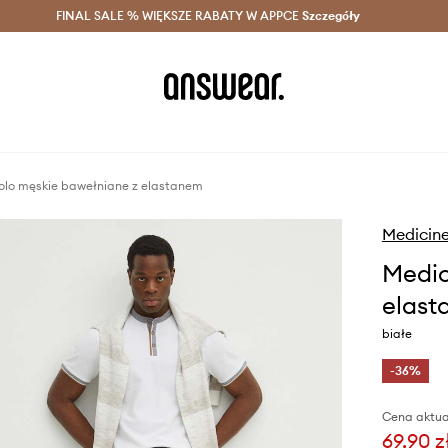
szczędzaj z Answear Club >
FINAL SALE % WIĘKSZE RABATY W APPCE
Dostawa nawet w 24h >
Szczegóły
News
olo męskie bawełniane z elastanem
Medicin
Medic
elast
białe
-36%
Cena aktua
69,90 z