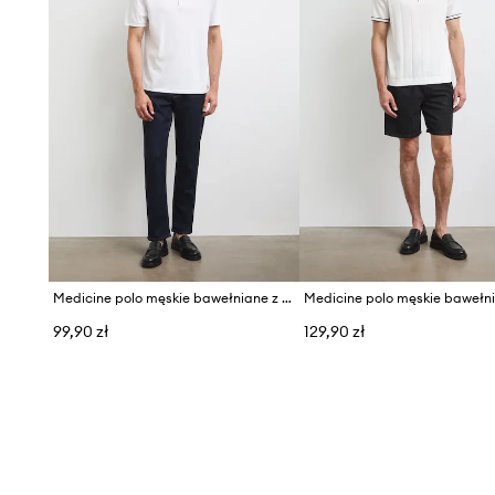
podczas aktywności
Struktura pique
– nadaje dzianinie subtelnej faktury, w
design
Uniwersalny styl casual
– doskonale komponuje się z ró
elementami garderoby
Medicine polo męskie bawełniane z elastanem
Medicine polo męskie bawełn
99,90 zł
129,90 zł