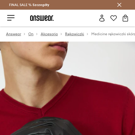
FINAL SALE %
Szczegóły
Oszczędzaj z Answear Club >
Answear
On
Akcesoria
Rękawiczki
Medicine rękawiczki skór