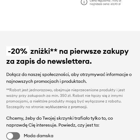
Cena regularna:
79,90 zł
Najniższa cena:
63,90 zł
-20%
zniżki** na pierwsze zakupy
za zapis do newslettera.
Dołącz do naszej społeczności, aby otrzymywać informacje o
najnowszych promocjach i produktach.
**Rabat jest jednorazowy, obejmuje nieprzecenione produkty i jest
ważny przy zakupach za min. 350 zł. Rabat nie łączy się z innymi
promocjami, a niektóre produkty mogą być wyłączone z rabatu.
Szczegóły na stronie:
wykluczenia z promocji
.
Chcemy, żeby do Twojej skrzynki trafiało tylko to, co
naprawdę Cię interesuje. Powiedz, czy jest to:
Moda damska