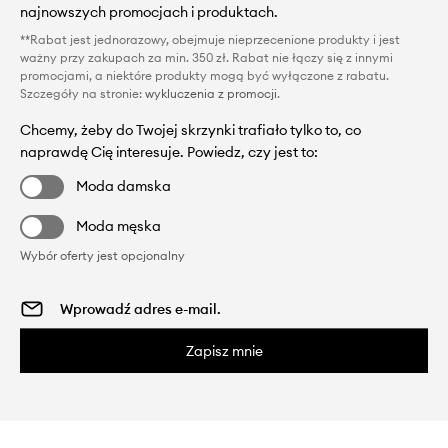
najnowszych promocjach i produktach.
**Rabat jest jednorazowy, obejmuje nieprzecenione produkty i jest
ważny przy zakupach za min. 350 zł. Rabat nie łączy się z innymi
promocjami, a niektóre produkty mogą być wyłączone z rabatu.
Szczegóły na stronie:
wykluczenia z promocji
.
Chcemy, żeby do Twojej skrzynki trafiało tylko to, co
naprawdę Cię interesuje. Powiedz, czy jest to:
Moda damska
Moda męska
Wybór oferty jest opcjonalny
Zapisz mnie