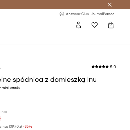
letter >
Regularne nowości >
Answear Club
Journal
Pomoc
5.0
e
ine spódnica z domieszką lnu
y mini prosta
lna:
ł
arna:
139,90 zł
-35%