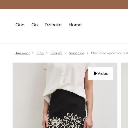
Premium Fashion Benefits >
O
Ona
On
Dziecko
Home
Answear
Ona
Odzież
Spódnice
Medicine spódnica z 
Video