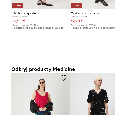
-18%
-22%
Medicine spódnica
Medicine spódnica
Cena aktualna:
Cena aktualna:
89,90 zł
69,90 zł
Cena regularna:
199,90 zł
Cena regularna:
179,90 zł
Najniższa cena z 30 dni przed obniżką:
109,90 zł
Najniższa cena z 30 dni przed obniżką:
89
Odkryj produkty Medicine