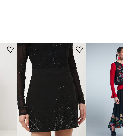
Medicine
KRÓJ
Krój modelu
:
prosta
WYMIARY
Modelka ze zdjęcia ma 175 cm
wzrostu i ma na sobie rozmiar S.
Rozmiarówka zawyżona
Zalecamy wybór rozmiaru
mniejszego, niż nosisz zazwyczaj.
Zobacz wymiary produktu