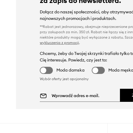
za zapis do newslettera.
Dołącz do naszej społeczności, aby otrzymywać
najnowszych promocjach i produktach.
**Rabat jest jednorazowy, obejmuje nieprzecenione pro
przy zakupach za min. 350 zł. Rabat nie łączy się z i
niektóre produkty mogą być wyłączone z rabatu. Szcze
wykluczenia z promocji
.
Chcemy, żeby do Twojej skrzynki trafiało tylko 
Cię interesuje. Powiedz, czy jest to:
Moda damska
Moda męsk
Wybór oferty jest opcjonalny