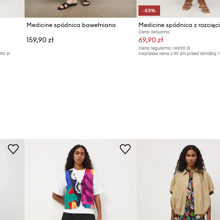
-53%
Medicine spódnica bawełniana
Cena aktualna:
159,90 zł
69,90 zł
Cena regularna:
149,90 zł
,90 zł
Najniższa cena z 30 dni przed obniżką:
1