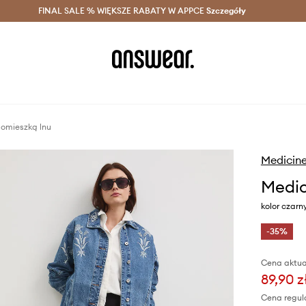
szczędzaj z Answear Club >
FINAL SALE % WIĘKSZE RABATY W APPCE
Dostawa nawet w 24h >
Szczegóły
News
domieszką lnu
Medicin
Medic
kolor czarn
-35%
Cena aktua
89,90 z
Cena regul