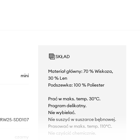
SKŁAD
Materiał główny: 70 % Wiskoza,
mini
30 % Len
Podszewka: 100 % Poliester
Prać w maks. temp. 30°C.
Program delikatny.
Nie wybielać.
Nie suszyć w suszarce bębnowej.
RW25-SDD107
Prasować w maks. temp. 110°C.
Nie czyścić chemicznie.
czarny