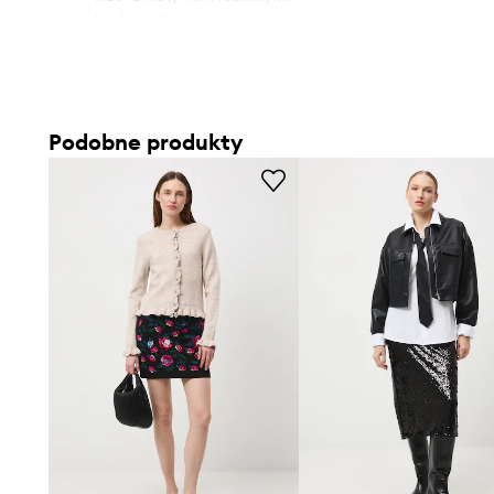
- Model o długości mini.
- Szerokość w pasie: 37 cm.
- Długość: 43 cm.
- Wymiary podane dla rozmiaru: S.
Podobne produkty