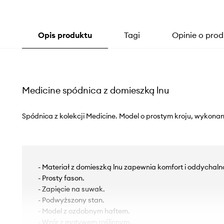
Opis produktu
Tagi
Opinie o prod
Medicine spódnica z domieszką lnu
Spódnica z kolekcji Medicine. Model o prostym kroju, wykonan
- Materiał z domieszką lnu zapewnia komfort i oddychaln
- Prosty fason.
- Zapięcie na suwak.
- Podwyższony stan.
- Model z ozdobnym haftem.
- Wzór z motywem roślinnym.