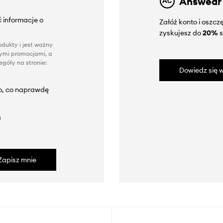
Answear
 informacje o
Załóż konto i oszc
zyskujesz do
20%
s
dukty i jest ważny
nnymi promocjami, a
góły na stronie:
Dowiedz się w
to, co naprawdę
a
Zapisz mnie