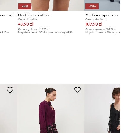
-44%
-42%
Medicine spódnica z rozcięciem z wiskozy
Medicine spódnica
Medicine spódnica
Cena aktualna:
Cena aktualna:
49,90 zł
109,90 zł
Cena regularna:
149,90 zł
Cena regularna:
189,90 zł
49,90 zł
Najniższa cena z 30 dni przed obniżką:
89,90 zł
Najniższa cena z 30 dni przed obniżką