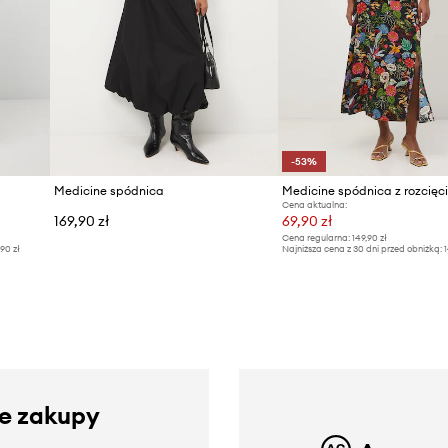
-53%
Medicine spódnica
Cena aktualna:
169,90 zł
69,90 zł
Cena regularna:
149,90 zł
,90 zł
Najniższa cena z 30 dni przed obniżką:
1
ze zakupy