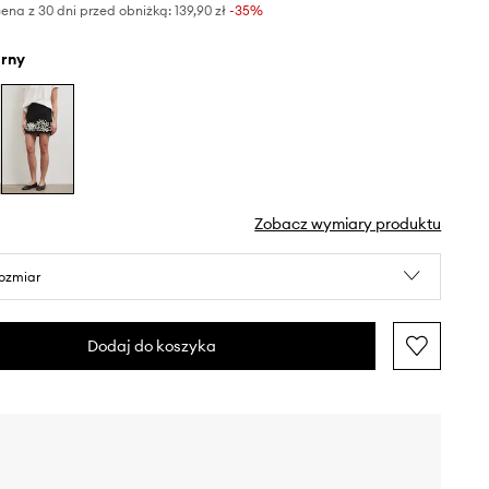
ena z 30 dni przed obniżką:
139,90 zł
 -35%
arny
Zobacz wymiary produktu
rozmiar
Dodaj do koszyka