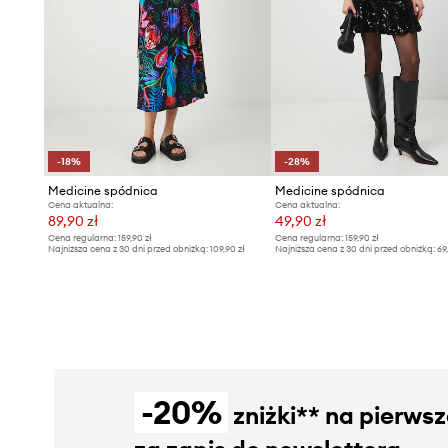
-18%
-28%
Medicine spódnica
Medicine spódnica
Cena aktualna:
Cena aktualna:
89,90 zł
49,90 zł
Cena regularna:
159,90 zł
Cena regularna:
159,90 zł
Najniższa cena z 30 dni przed obniżką:
109,90 zł
Najniższa cena z 30 dni przed obniżką:
69
-20%
zniżki** na pierws