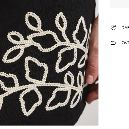
DA
ZWR