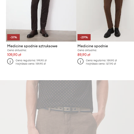
-31%
-29%
Medicine spodnie sztruksowe
Medicine spodnie
Cena aktualna:
Cena aktualna:
109,90 zł
89,90 zł
Cena regularna:
199,90 zł
Cena regularna:
159,90 zł
Najniższa cena:
159,90 zł
Najniższa cena:
127,90 zł