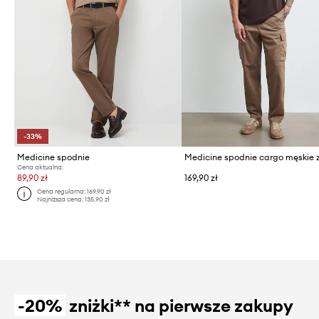
-33%
Medicine spodnie
Cena aktualna:
89,90 zł
169,90 zł
Cena regularna:
169,90 zł
Najniższa cena:
135,90 zł
-20%
zniżki** na pierwsze zakupy