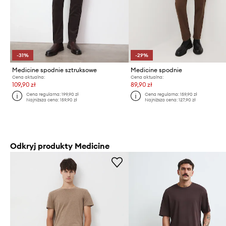
-31%
-29%
Medicine spodnie sztruksowe
Medicine spodnie
Cena aktualna:
Cena aktualna:
109,90 zł
89,90 zł
Cena regularna:
199,90 zł
Cena regularna:
159,90 zł
Najniższa cena:
159,90 zł
Najniższa cena:
127,90 zł
Odkryj produkty Medicine