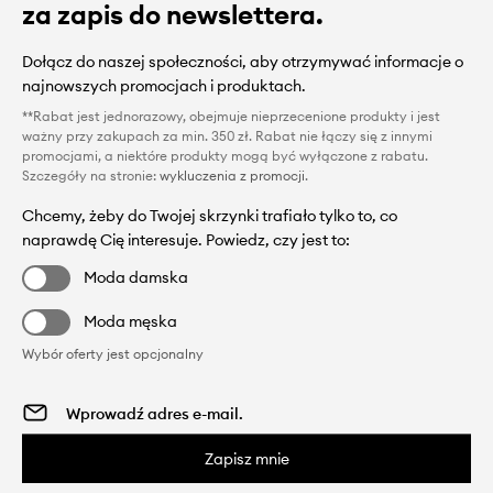
za zapis do newslettera.
Dołącz do naszej społeczności, aby otrzymywać informacje o
najnowszych promocjach i produktach.
**Rabat jest jednorazowy, obejmuje nieprzecenione produkty i jest
ważny przy zakupach za min. 350 zł. Rabat nie łączy się z innymi
promocjami, a niektóre produkty mogą być wyłączone z rabatu.
Szczegóły na stronie:
wykluczenia z promocji
.
Chcemy, żeby do Twojej skrzynki trafiało tylko to, co
naprawdę Cię interesuje. Powiedz, czy jest to:
Moda damska
Moda męska
Wybór oferty jest opcjonalny
Zapisz mnie