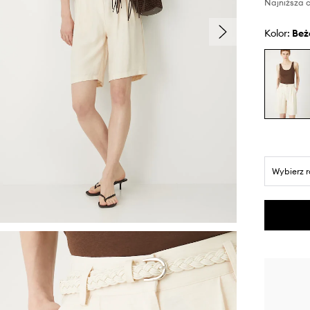
Najniższa c
Kolor:
be
Wybierz 