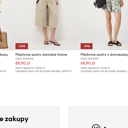
-43%
-41%
skozą
Medicine szorty damskie lniane
Medicine szorty z domieszką
Cena aktualna:
Cena aktualna:
89,90 zł
69,90 zł
Cena regularna:
159,90 zł
Cena regularna:
119,90 zł
,90 zł
Najniższa cena z 30 dni przed obniżką:
159,90 zł
Najniższa cena z 30 dni przed obniżką:
1
ze zakupy