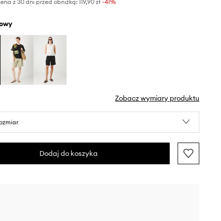
ena z 30 dni przed obniżką:
119,90 zł
 -41%
żowy
Zobacz wymiary produktu
rozmiar
Dodaj do koszyka