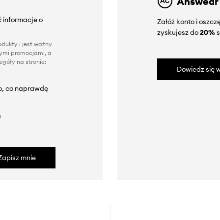
Answear
 informacje o
Załóż konto i oszc
zyskujesz do
20%
s
dukty i jest ważny
nnymi promocjami, a
góły na stronie:
Dowiedz się w
to, co naprawdę
a
Zapisz mnie