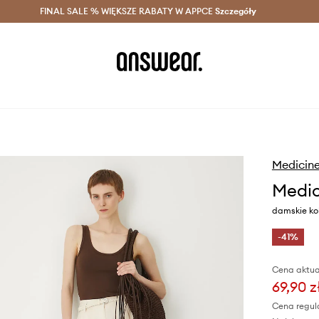
szczędzaj z Answear Club >
FINAL SALE % WIĘKSZE RABATY W APPCE
Dostawa nawet w 24h >
Szczegóły
News
Medicin
Medic
damskie ko
-41%
Cena aktua
69,90 z
Cena regul