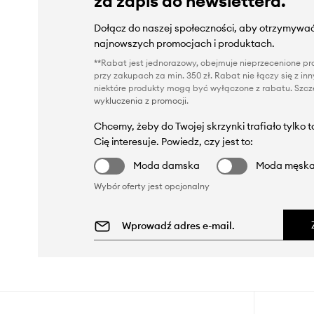
za zapis do newslettera.
Dołącz do naszej społeczności, aby otrzymywać
najnowszych promocjach i produktach.
**Rabat jest jednorazowy, obejmuje nieprzecenione pro
przy zakupach za min. 350 zł. Rabat nie łączy się z i
niektóre produkty mogą być wyłączone z rabatu. Szcze
wykluczenia z promocji
.
Chcemy, żeby do Twojej skrzynki trafiało tylko 
Cię interesuje. Powiedz, czy jest to:
Moda damska
Moda męsk
Wybór oferty jest opcjonalny