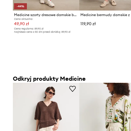
-44%
Medicine szorty dresowe damskie bawełniane
Medicine bermudy damskie z
Cena aktualna:
49,90 zł
119,90 zł
Cena regularna:
89,90 zł
Najniższa cena z 30 dni przed obniżką:
89,90 zł
Odkryj produkty Medicine