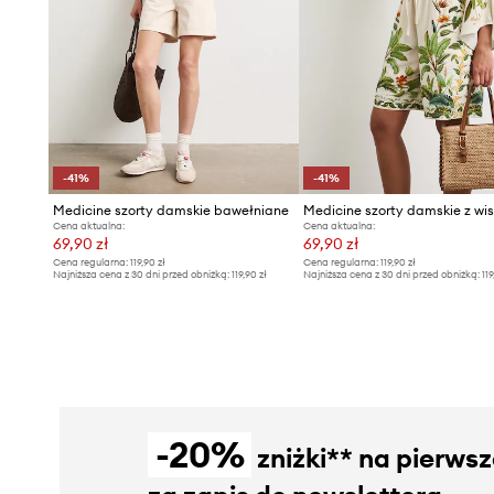
-41%
-41%
Medicine szorty damskie bawełniane
Medicine szorty damskie z wi
Cena aktualna:
Cena aktualna:
69,90 zł
69,90 zł
Cena regularna:
119,90 zł
Cena regularna:
119,90 zł
Najniższa cena z 30 dni przed obniżką:
119,90 zł
Najniższa cena z 30 dni przed obniżką:
119
-20%
zniżki** na pierws