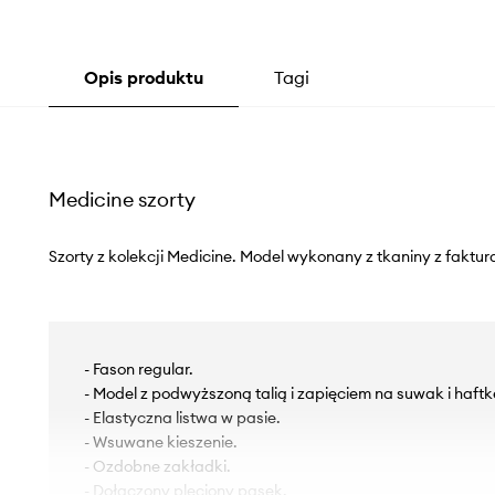
Opis produktu
Tagi
Medicine szorty
Szorty z kolekcji Medicine. Model wykonany z tkaniny z faktur
- Fason regular.
- Model z podwyższoną talią i zapięciem na suwak i haftk
- Elastyczna listwa w pasie.
- Wsuwane kieszenie.
- Ozdobne zakładki.
- Dołączony pleciony pasek.