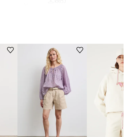
KRÓJ
Stan
:
wysoki
WYMIARY
Modelka ze zdjęcia ma 178 cm
wzrostu i ma na sobie rozmiar S.
Rozmiarówka zaniżona
Zalecamy wybór rozmiaru większego,
niż nosisz zazwyczaj.
Zobacz wymiary produktu