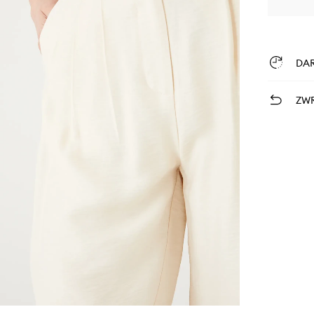
DA
ZWR