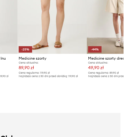
-25%
-44%
 lnu
Medicine szorty
Cena aktualna:
Cena aktualna:
89,90 zł
49,90 zł
Cena regularna:
119,90 zł
Cena regularna:
89,90 zł
19,90 zł
Najniższa cena z 30 dni przed obniżką:
119,90 zł
Najniższa cena z 30 dni przed obniżką