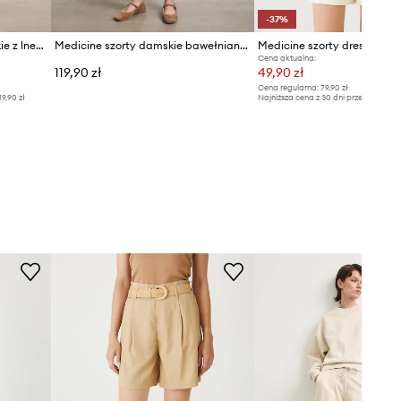
-37%
Medicine szorty chino damskie z lnem
Medicine szorty damskie bawełniane z elastanem
Medicine szorty dresowe
Cena aktualna:
119,90 zł
49,90 zł
Cena regularna:
79,90 zł
19,90 zł
Najniższa cena z 30 dni przed obniżką