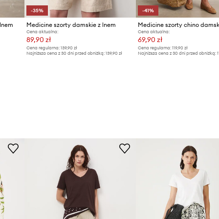
-35%
-41%
 lnem
Medicine szorty damskie z lnem
Cena aktualna:
Cena aktualna:
89,90 zł
69,90 zł
Cena regularna:
139,90 zł
Cena regularna:
119,90 zł
Najniższa cena z 30 dni przed obniżką:
139,90 zł
Najniższa cena z 30 dni przed obniżką:
1