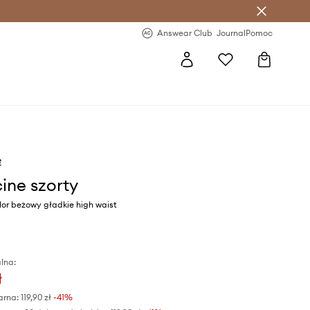
letter >
Regularne nowości >
Answear Club
Journal
Pomoc
e
ine szorty
lor beżowy gładkie high waist
lna:
ł
arna:
119,90 zł
-41%