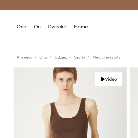
Premium Fashion Benefits >
O
Ona
On
Dziecko
Home
Answear
Ona
Odzież
Szorty
Medicine szorty
Video