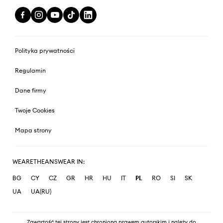
Polityka prywatności
Regulamin
Dane firmy
Twoje Cookies
Mapa strony
WEARETHEANSWEAR IN:
BG
CY
CZ
GR
HR
HU
IT
PL
RO
SI
SK
UA
UA(RU)
Zawartość tej strony jest chroniona prawem autorskim i należy do