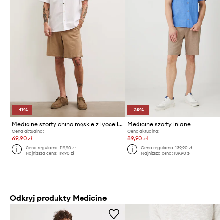
-41%
-35%
Medicine szorty chino męskie z lyocellem
Medicine szorty lniane
Cena aktualna:
Cena aktualna:
69,90 zł
89,90 zł
Cena regularna:
119,90 zł
Cena regularna:
139,90 zł
Najniższa cena:
119,90 zł
Najniższa cena:
139,90 zł
Odkryj produkty Medicine