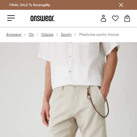
FINAL SALE %
Szczegóły
Oszczędzaj z Answear Club >
Answear
On
Odzież
Szorty
Medicine szorty lniane