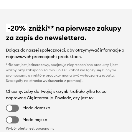
-20%
zniżki** na pierwsze zakupy
za zapis do newslettera.
Dołącz do naszej społeczności, aby otrzymywać informacje o
najnowszych promocjach i produktach.
**Rabat jest jednorazowy, obejmuje nieprzecenione produkty i jest
ważny przy zakupach za min. 350 zł. Rabat nie łączy się z innymi
promocjami, a niektóre produkty mogą być wyłączone z rabatu.
Szczegóły na stronie:
wykluczenia z promocji
.
Chcemy, żeby do Twojej skrzynki trafiało tylko to, co
naprawdę Cię interesuje. Powiedz, czy jest to:
Moda damska
Moda męska
Wybór oferty jest opcjonalny