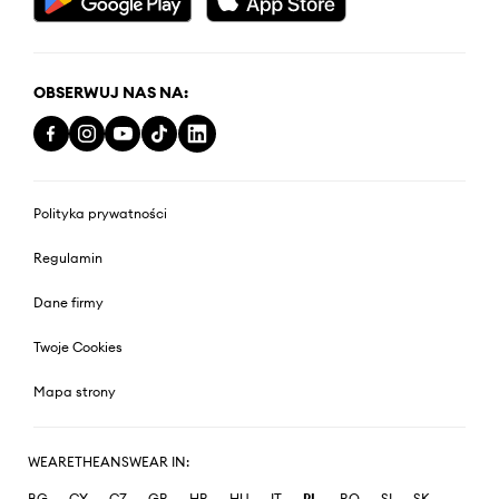
OBSERWUJ NAS NA:
Polityka prywatności
Regulamin
Dane firmy
Twoje Cookies
Mapa strony
WEARETHEANSWEAR IN:
BG
CY
CZ
GR
HR
HU
IT
PL
RO
SI
SK