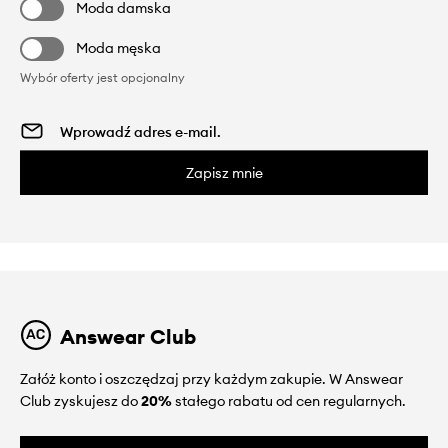
Moda damska
Moda męska
Wybór oferty jest opcjonalny
Zapisz mnie
Answear Club
Załóż konto i oszczędzaj przy każdym zakupie. W Answear
Club zyskujesz do
20%
stałego rabatu od cen regularnych.