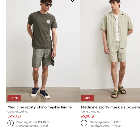
-50%
-41%
Medicine szorty chino męskie lniane
Medicine szorty męskie z baweł
Cena aktualna:
Cena aktualna:
89,90 zł
69,90 zł
Cena regularna:
179,90 zł
Cena regularna:
119,90 zł
Najniższa cena:
179,90 zł
Najniższa cena:
119,90 zł