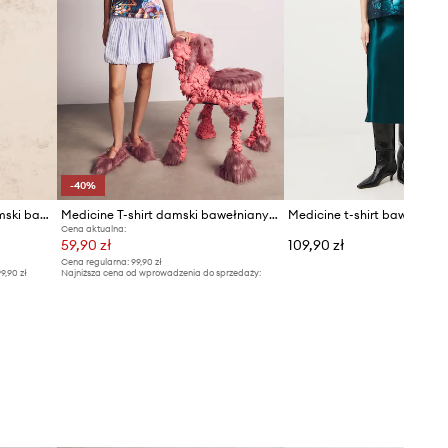
niż nosisz zazwyczaj.
Zobacz wymiary produktu
-40%
Medicine T-shirt oversize damski bawełniany z elastanem
Medicine T-shirt damski bawełniany z elastanem
Medicine t-shirt bawełnian
Cena aktualna:
59,90 zł
109,90 zł
Cena regularna:
99,90 zł
9,90 zł
Najniższa cena od wprowadzenia do sprzedaży:
99,90 zł