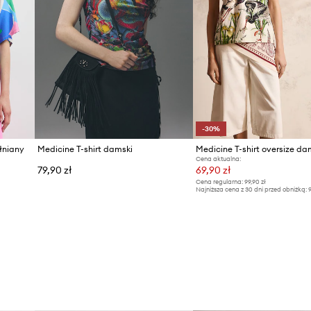
-30%
łniany
Medicine T-shirt damski
Cena aktualna:
79,90 zł
69,90 zł
Cena regularna:
99,90 zł
Najniższa cena z 30 dni przed obniżką:
9