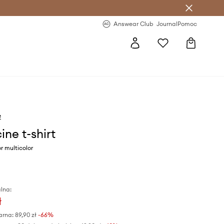
letter >
Regularne nowości >
Answear Club
Journal
Pomoc
e
ine t-shirt
r multicolor
lna:
ł
arna:
89,90 zł
-66%