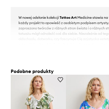
W nowej odsłonie kolekcji
Tattoo Art
Medicine stawia na 
każdy projekt to opowieść z osobistym podpisem artysty
zaproszono twórców z różnych stron świata i o różnych st
tatuażu mógł odnaleźć coś dla siebie. Niezależnie od tego,
oldschoolu, dotworku, czy fascynuje Cię azjatycka estety
wzory, które dopełnią Twój charakter. Tegoroczna edycja
szersze spektrum artystycznych głosów – do grona twórc
Tajwanu i Czech. Ich ilustracje stały się częścią ubrań, k
dzieła sztuki. Oryginalne wzory, wyrazista symbolika i 
spotykają się z modą, tworząc zupełnie nowy język stylu
Podobne produkty
wpisuje się w dynamiczny rytm współczesnego życia – suki
swobodę, komfort oraz przestrzeń do wyrażania siebie 
Boren Huang – Horiren 彫壬
– tatuażysta z Tajwanu łącz
motywy z narracyjnym twistem. Inspiracją dla wzoru z kol
przedstawiająca Guan Yu, legendarnego chińskiego gene
mówi: „Wyobraziłem go sobie na nowo – jako bohatera s
by ratować zagubione dusze, łącząc historię z mitologic