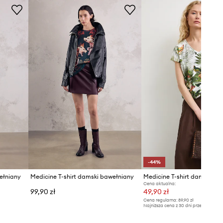
-44%
ełniany
Medicine T-shirt damski bawełniany
Cena aktualna:
99,90 zł
49,90 zł
Cena regularna:
89,90 zł
Najniższa cena z 30 dni przed obniżką