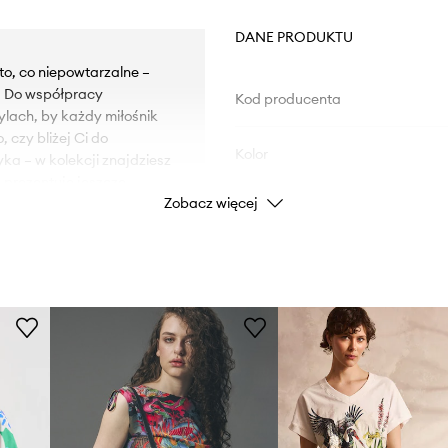
DANE PRODUKTU
to, co niepowtarzalne –
. Do współpracy
Kod producenta
ylach, by każdy miłośnik
 czy bliżej Ci do
Kolor
ka – w kolekcji znajdziesz
 prezentuje jeszcze
Zobacz więcej
ów dołączają artyści z
Marka
tóre noszą się jak małe
mocna paleta barw
Producent
. Kolekcja doskonale
enki, T-shirty i bluzy dają
na własnych zasadach.
ID Produktu
ący klasyczne azjatyckie
ekcji była grafika ukiyo-e
rała, o którym artysta
chodzącego do podziemi,
zną opowieścią.”