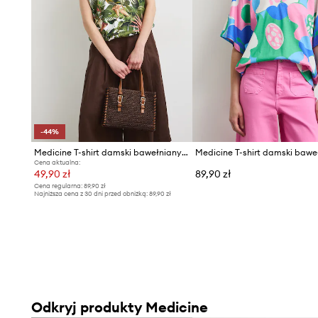
- Fason slim.
- Krótki rękaw.
- Okrągły dekolt.
- Model wykonany z transparentnej siateczki.
- Dodatkowa warstwa materiału w postaci podszewki.
- Wzorzysta dzianina.
- Długość: 59,5 cm.
-44%
- Szerokość w biuście: 43 cm.
Medicine T-shirt damski bawełniany z elastanem
Medicine T-shirt damski bawe
- Wymiary podane dla rozmiaru: S.
Cena aktualna:
49,90 zł
89,90 zł
Cena regularna:
89,90 zł
Najniższa cena z 30 dni przed obniżką:
89,90 zł
Odkryj produkty Medicine