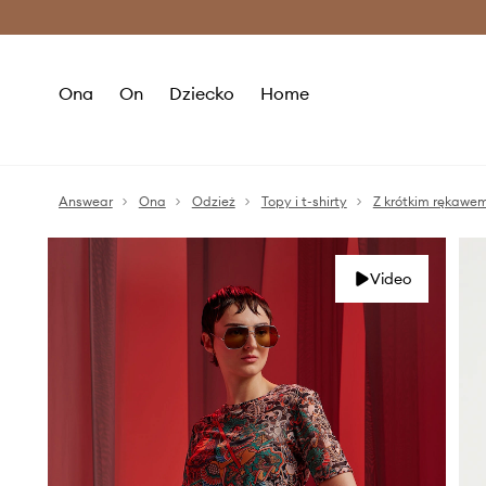
Premium Fashion Benefits >
O
Ona
On
Dziecko
Home
Answear
Ona
Odzież
Topy i t-shirty
Z krótkim rękawe
Video