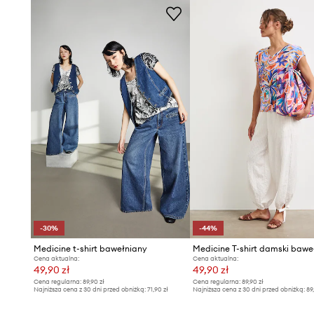
-30%
-44%
Medicine t-shirt bawełniany
Cena aktualna:
Cena aktualna:
49,90 zł
49,90 zł
Cena regularna:
89,90 zł
Cena regularna:
89,90 zł
Najniższa cena z 30 dni przed obniżką:
71,90 zł
Najniższa cena z 30 dni przed obniżką:
89