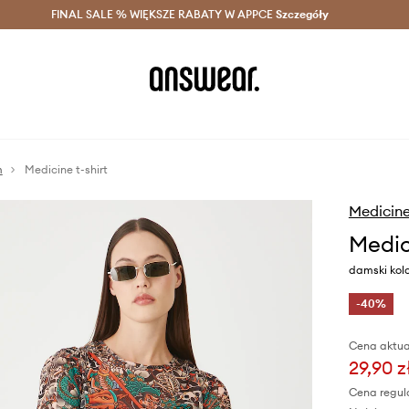
szczędzaj z Answear Club >
FINAL SALE % WIĘKSZE RABATY W APPCE
Dostawa nawet w 24h >
Szczegóły
News
m
Medicine t-shirt
Medicin
Medic
damski kolo
-40%
Cena aktua
29,90 z
Cena regul