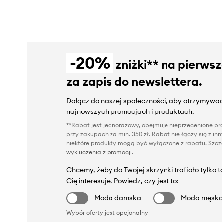
-20%
zniżki** na pierws
za zapis do newslettera.
Dołącz do naszej społeczności, aby otrzymywać
najnowszych promocjach i produktach.
**Rabat jest jednorazowy, obejmuje nieprzecenione pro
przy zakupach za min. 350 zł. Rabat nie łączy się z i
niektóre produkty mogą być wyłączone z rabatu. Szcze
wykluczenia z promocji
.
Chcemy, żeby do Twojej skrzynki trafiało tylko 
Cię interesuje. Powiedz, czy jest to:
Moda damska
Moda męsk
Wybór oferty jest opcjonalny