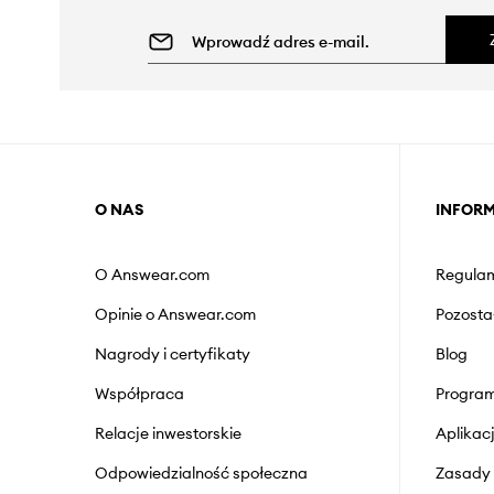
O NAS
INFOR
O Answear.com
Regulam
Opinie o Answear.com
Pozosta
Nagrody i certyfikaty
Blog
Współpraca
Program
Relacje inwestorskie
Aplika
Odpowiedzialność społeczna
Zasady 