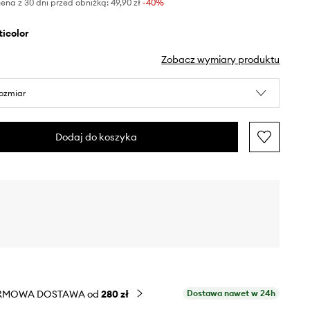
ena z 30 dni przed obniżką:
49,90 zł
 -40%
lticolor
Zobacz wymiary produktu
rozmiar
Dodaj do koszyka
RMOWA DOSTAWA od
280 zł
Dostawa nawet w 24h