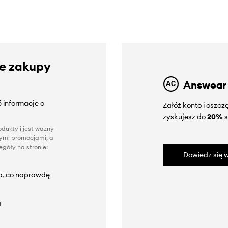
ze zakupy
Answear
 informacje o
Załóż konto i oszc
zyskujesz do
20%
s
dukty i jest ważny
nnymi promocjami, a
góły na stronie:
Dowiedz się w
to, co naprawdę
a