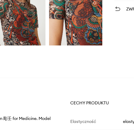
ZWR
CECHY PRODUKTU
ren 彫壬 for Medicine. Model
Elastyczność
elast