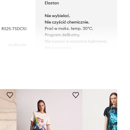
Elastan
Nie wybielać.
Nie czyścić chemicznie.
Prać w maks. temp. 30°C.
RS25-TSDC51
Program delikatny.
Nie suszyć w suszarce bębnowej.
multicolor
Nie prasować.
Medicine
KRÓJ
Dekolt
:
okrągły
Krój
:
slim fit
WYMIARY
Rozmiarówka zaniżona
Zalecamy wybór rozmiaru większego,