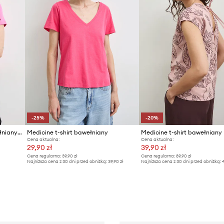
-25%
-20%
Medicine T-shirt damski bawełniany z elastanem
Medicine t-shirt bawełniany
Medicine t-shirt bawełniany
Cena aktualna:
Cena aktualna:
29,90 zł
39,90 zł
Cena regularna:
39,90 zł
Cena regularna:
89,90 zł
Najniższa cena z 30 dni przed obniżką:
39,90 zł
Najniższa cena z 30 dni przed obniżką:
4