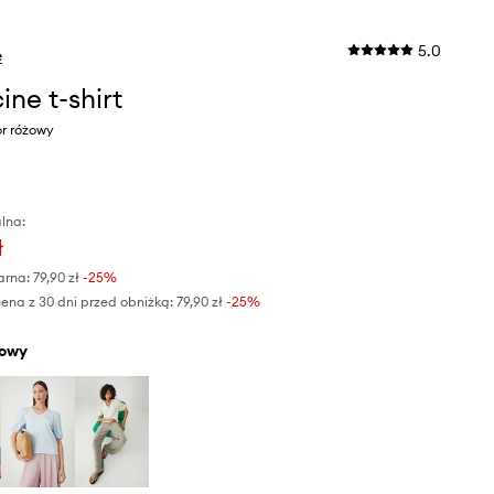
5.0
e
ine t-shirt
or różowy
lna:
ł
arna:
79,90 zł
-25%
ena z 30 dni przed obniżką:
79,90 zł
 -25%
żowy