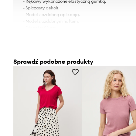
- Rękawy wykończone elastyczną gumką.
- Spiczasty dekolt.
- Model z ozdobną aplikacją.
- Model z ozdobnym haftem.
- Długość: 58 cm.
- Szerokość w biuście: 48 cm.
- Wymiary podane dla rozmiaru: S.
Sprawdź podobne produkty