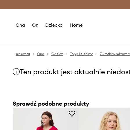
Premium Fashion Benefits >
O
Ona
On
Dziecko
Home
Answear
Ona
Odzież
Topy i t-shirty
Z krótkim rękawe
Ten produkt jest aktualnie niedo
Sprawdź podobne produkty