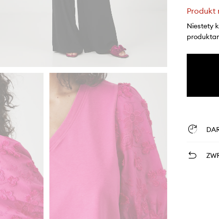
Produkt 
Niestety 
produktami
DA
ZWR