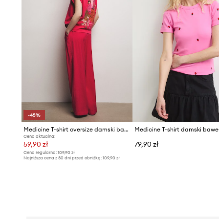
-45%
Medicine T-shirt oversize damski bawełniany z elastanem
Cena aktualna:
59,90 zł
79,90 zł
Cena regularna:
109,90 zł
Najniższa cena z 30 dni przed obniżką:
109,90 zł