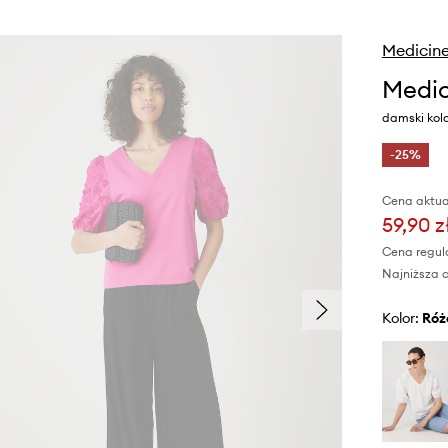
Medicin
Medic
damski kol
-25%
Cena aktua
59,90 z
Cena regul
Najniższa c
Kolor:
ró