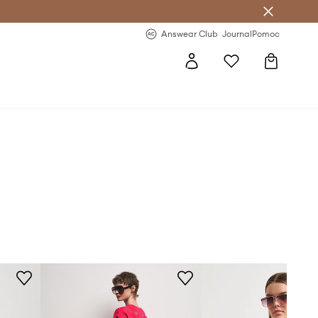
letter >
Regularne nowości >
Answear Club
Journal
Pomoc