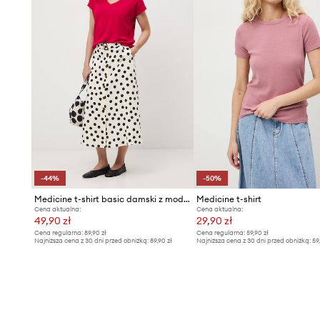
-44%
-50%
Medicine t-shirt basic damski z modalem
Medicine t-shirt
Cena aktualna:
Cena aktualna:
49,90 zł
29,90 zł
Cena regularna:
89,90 zł
Cena regularna:
59,90 zł
Najniższa cena z 30 dni przed obniżką:
89,90 zł
Najniższa cena z 30 dni przed obniżką:
59