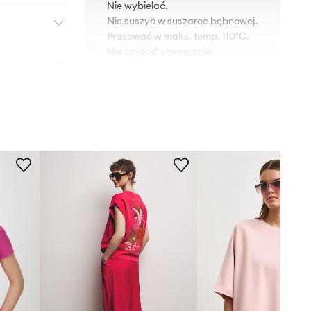
Nie wybielać.
Nie suszyć w suszarce bębnowej.
Prasować w maks. temp. 110°C.
Nie czyścić chemicznie.
KRÓJ
Dekolt
:
w serek
Krój
:
regular fit
WYMIARY
Rozmiarówka zawyżona
Zalecamy wybór rozmiaru
mniejszego, niż nosisz zazwyczaj.
Zobacz wymiary produktu