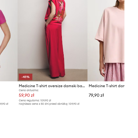
-45%
Medicine T-shirt oversize damski bawełniany z elastanem
Medicine T-shirt damski ba
Cena aktualna:
59,90 zł
79,90 zł
Cena regularna:
109,90 zł
9,90 zł
Najniższa cena z 30 dni przed obniżką:
109,90 zł