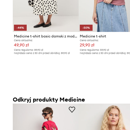
-44%
-50%
Medicine t-shirt basic damski z modalem
Medicine t-shirt
Cena aktualna:
Cena aktualna:
49,90 zł
29,90 zł
Cena regularna:
89,90 zł
Cena regularna:
59,90 zł
Najniższa cena z 30 dni przed obniżką:
89,90 zł
Najniższa cena z 30 dni przed obniżką:
59
Odkryj produkty Medicine