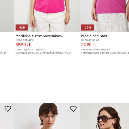
-42%
-25%
Medicine t-shirt bawełniany
Medicine t-shirt
Cena aktualna:
Cena aktualna:
39,90 zł
29,90 zł
Cena regularna:
69,90 zł
Cena regularna:
49,90 zł
,90 zł
Najniższa cena z 30 dni przed obniżką:
69,90 zł
Najniższa cena z 30 dni przed obniżką:
3