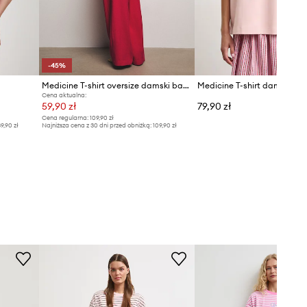
-45%
Medicine T-shirt oversize damski bawełniany z elastanem
Medicine T-shirt damski ba
Cena aktualna:
59,90 zł
79,90 zł
Cena regularna:
109,90 zł
9,90 zł
Najniższa cena z 30 dni przed obniżką:
109,90 zł