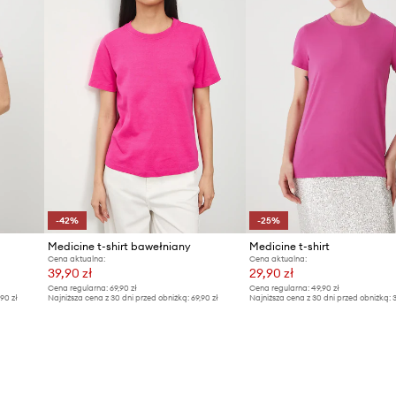
-42%
-25%
Medicine t-shirt bawełniany
Medicine t-shirt
Cena aktualna:
Cena aktualna:
39,90 zł
29,90 zł
Cena regularna:
69,90 zł
Cena regularna:
49,90 zł
,90 zł
Najniższa cena z 30 dni przed obniżką:
69,90 zł
Najniższa cena z 30 dni przed obniżką:
3