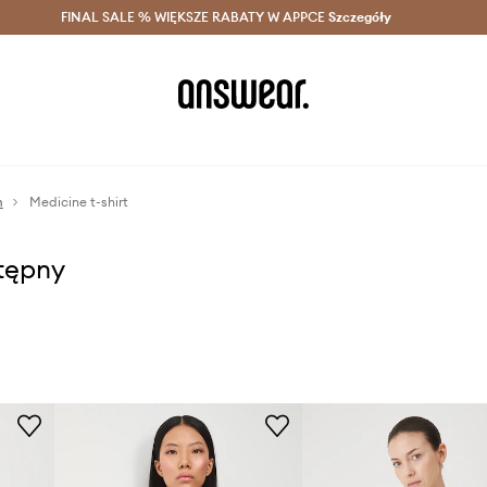
szczędzaj z Answear Club >
FINAL SALE % WIĘKSZE RABATY W APPCE
Dostawa nawet w 24h >
Szczegóły
News
m
Medicine t-shirt
stępny