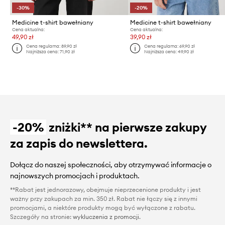
-30%
-20%
Medicine t-shirt bawełniany
Medicine t-shirt bawełniany
Cena aktualna:
Cena aktualna:
49,90 zł
39,90 zł
Cena regularna:
89,90 zł
Cena regularna:
69,90 zł
Najniższa cena:
71,90 zł
Najniższa cena:
49,90 zł
-20%
zniżki** na pierwsze zakupy
za zapis do newslettera.
Dołącz do naszej społeczności, aby otrzymywać informacje o
najnowszych promocjach i produktach.
**Rabat jest jednorazowy, obejmuje nieprzecenione produkty i jest
ważny przy zakupach za min. 350 zł. Rabat nie łączy się z innymi
promocjami, a niektóre produkty mogą być wyłączone z rabatu.
Szczegóły na stronie:
wykluczenia z promocji
.