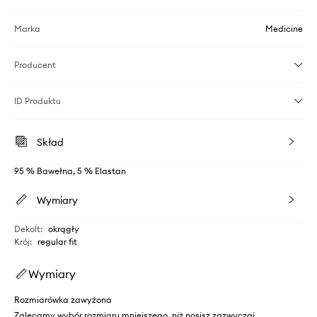
Marka
Medicine
Producent
ID Produktu
Skład
95 % Bawełna, 5 % Elastan
Wymiary
Dekolt
:
okrągły
Krój
:
regular fit
Wymiary
Rozmiarówka zawyżona
Zalecamy wybór rozmiaru mniejszego, niż nosisz zazwyczaj.