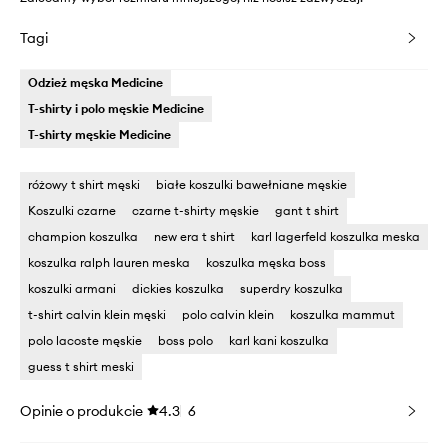
Tagi
Odzież męska Medicine
T-shirty i polo męskie Medicine
T-shirty męskie Medicine
różowy t shirt męski
białe koszulki bawełniane męskie
Koszulki czarne
czarne t-shirty męskie
gant t shirt
champion koszulka
new era t shirt
karl lagerfeld koszulka meska
koszulka ralph lauren meska
koszulka męska boss
koszulki armani
dickies koszulka
superdry koszulka
t-shirt calvin klein męski
polo calvin klein
koszulka mammut
polo lacoste męskie
boss polo
karl kani koszulka
guess t shirt meski
Opinie o produkcie
4.3
6