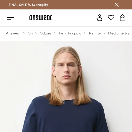
FINAL SALE %
Szczegóły
Oszczędzaj z Answear Club >
Answear
On
Odzież
T-shirty i polo
T-shirty
Medicine t-shi