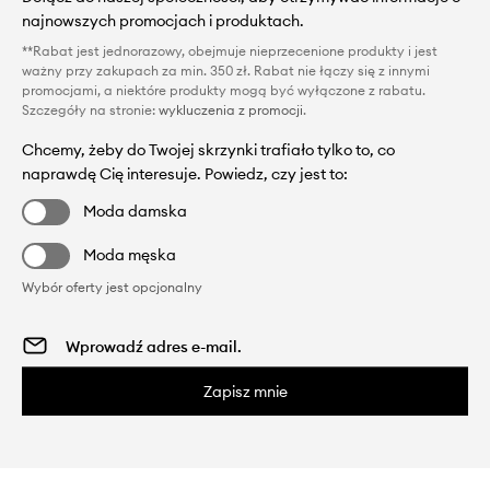
najnowszych promocjach i produktach.
**Rabat jest jednorazowy, obejmuje nieprzecenione produkty i jest
ważny przy zakupach za min. 350 zł. Rabat nie łączy się z innymi
promocjami, a niektóre produkty mogą być wyłączone z rabatu.
Szczegóły na stronie:
wykluczenia z promocji
.
Chcemy, żeby do Twojej skrzynki trafiało tylko to, co
naprawdę Cię interesuje. Powiedz, czy jest to:
Moda damska
Moda męska
Wybór oferty jest opcjonalny
Zapisz mnie