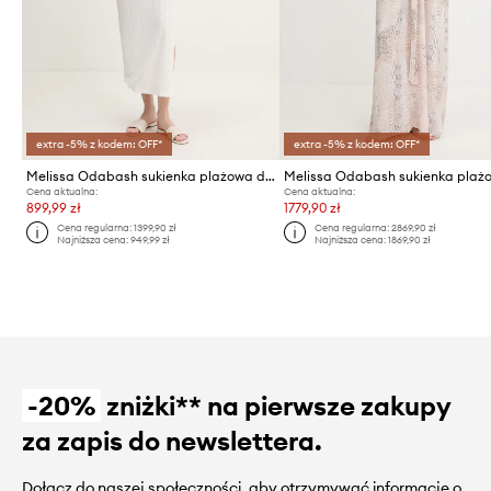
extra -5% z kodem: OFF*
extra -5% z kodem: OFF*
Melissa Odabash sukienka plażowa damska
Melissa Odabash sukienka plaż
Cena aktualna:
Cena aktualna:
899,99 zł
1779,90 zł
Cena regularna:
1399,90 zł
Cena regularna:
2869,90 zł
Najniższa cena:
949,99 zł
Najniższa cena:
1869,90 zł
-20%
zniżki** na pierwsze zakupy
za zapis do newslettera.
Dołącz do naszej społeczności, aby otrzymywać informacje o