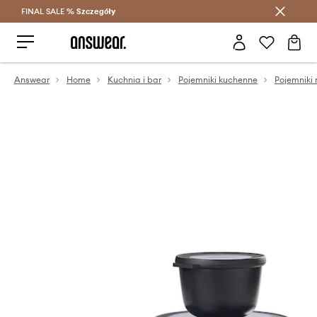
FINAL SALE %
Szczegóły
Oszczędzaj z Answear Club >
Answear
Home
Kuchnia i bar
Pojemniki kuchenne
Pojemniki