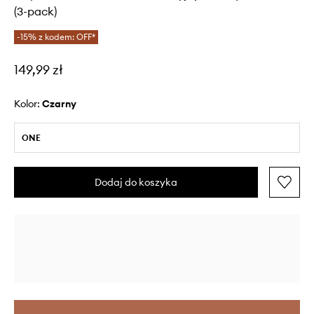
(3-pack)
-15% z kodem: OFF*
149,99 zł
Kolor:
czarny
ONE
Dodaj do koszyka