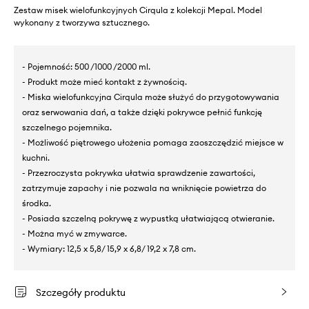
Zestaw misek wielofunkcyjnych Cirqula z kolekcji Mepal. Model
wykonany z tworzywa sztucznego.
- Pojemność: 500 /1000 /2000 ml.
- Produkt może mieć kontakt z żywnością.
- Miska wielofunkcyjna Cirqula może służyć do przygotowywania
oraz serwowania dań, a także dzięki pokrywce pełnić funkcję
szczelnego pojemnika.
- Możliwość piętrowego ułożenia pomaga zaoszczędzić miejsce w
kuchni.
- Przezroczysta pokrywka ułatwia sprawdzenie zawartości,
zatrzymuje zapachy i nie pozwala na wniknięcie powietrza do
środka.
- Posiada szczelną pokrywę z wypustką ułatwiającą otwieranie.
- Można myć w zmywarce.
- Wymiary: 12,5 x 5,8/ 15,9 x 6,8/ 19,2 x 7,8 cm.
Szczegóły produktu