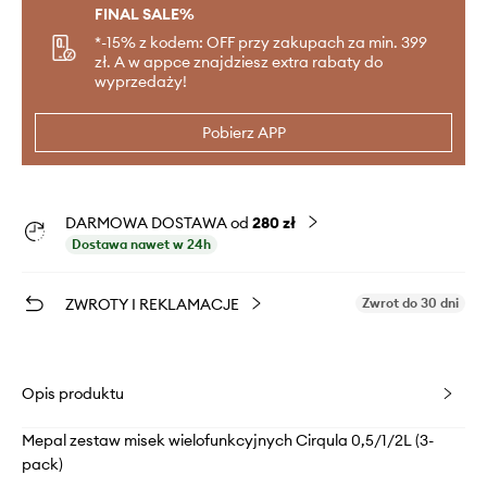
FINAL SALE%
*-15% z kodem: OFF przy zakupach za min. 399
zł. A w appce znajdziesz extra rabaty do
wyprzedaży!
Pobierz APP
DARMOWA DOSTAWA od
280 zł
Dostawa nawet w 24h
ZWROTY I REKLAMACJE
Zwrot do 30 dni
Opis produktu
Mepal zestaw misek wielofunkcyjnych Cirqula 0,5/1/2L (3-
pack)