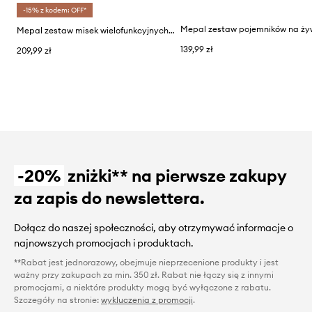
-15% z kodem: OFF*
Mepal zestaw misek wielofunkcyjnych Cirqula 0,35/0,75/1,25/2,25L (4-pack)
139,99 zł
209,99 zł
-20%
zniżki** na pierwsze zakupy
za zapis do newslettera.
Dołącz do naszej społeczności, aby otrzymywać informacje o
najnowszych promocjach i produktach.
**Rabat jest jednorazowy, obejmuje nieprzecenione produkty i jest
ważny przy zakupach za min. 350 zł. Rabat nie łączy się z innymi
promocjami, a niektóre produkty mogą być wyłączone z rabatu.
Szczegóły na stronie:
wykluczenia z promocji
.