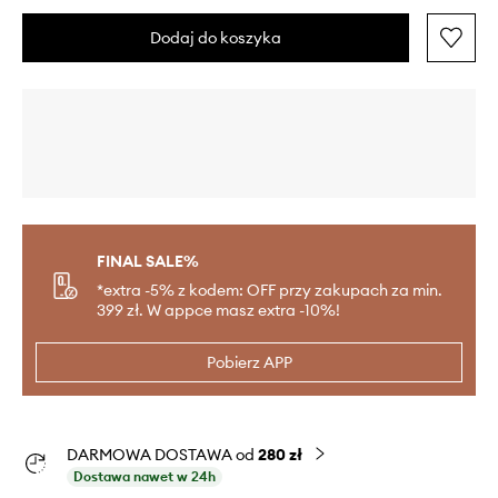
Dodaj do koszyka
FINAL SALE%
*extra -5% z kodem: OFF przy zakupach za min.
399 zł. W appce masz extra -10%!
Pobierz APP
DARMOWA DOSTAWA od
280 zł
Dostawa nawet w 24h