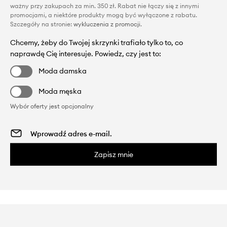
ważny przy zakupach za min. 350 zł. Rabat nie łączy się z innymi
promocjami, a niektóre produkty mogą być wyłączone z rabatu.
Szczegóły na stronie:
wykluczenia z promocji
.
Chcemy, żeby do Twojej skrzynki trafiało tylko to, co
naprawdę Cię interesuje. Powiedz, czy jest to:
Moda damska
Moda męska
Wybór oferty jest opcjonalny
Zapisz mnie