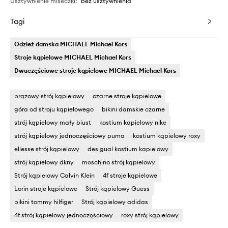
Usztywnienie miseczki
:
bez usztywnienia
Tagi
Odzież damska MICHAEL Michael Kors
Stroje kąpielowe MICHAEL Michael Kors
Dwuczęściowe stroje kąpielowe MICHAEL Michael Kors
brązowy strój kąpielowy
czarne stroje kąpielowe
góra od stroju kąpielowego
bikini damskie czarne
strój kąpielowy mały biust
kostium kapielowy nike
strój kąpielowy jednoczęściowy puma
kostium kąpielowy roxy
ellesse strój kąpielowy
desigual kostium kapielowy
strój kąpielowy dkny
moschino strój kąpielowy
Strój kąpielowy Calvin Klein
4f stroje kąpielowe
Lorin stroje kąpielowe
Strój kąpielowy Guess
bikini tommy hilfiger
Strój kąpielowy adidas
4f strój kąpielowy jednoczęściowy
roxy strój kąpielowy