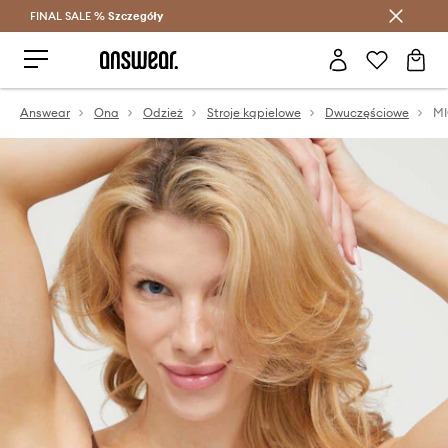
FINAL SALE %
Szczegóły
Oszczędzaj z Answear Club >
Answear
Ona
Odzież
Stroje kąpielowe
Dwuczęściowe