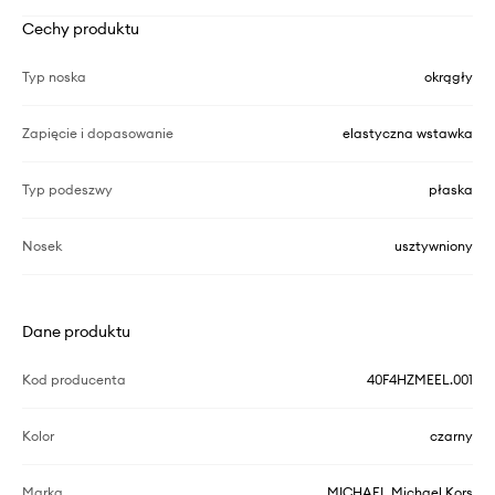
Cechy produktu
Typ noska
okrągły
Zapięcie i dopasowanie
elastyczna wstawka
Typ podeszwy
płaska
Nosek
usztywniony
Dane produktu
Kod producenta
40F4HZMEEL.001
Kolor
czarny
Marka
MICHAEL Michael Kors