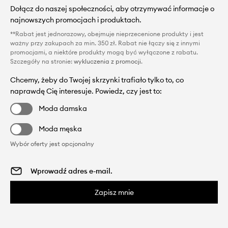
Dołącz do naszej społeczności, aby otrzymywać informacje o
najnowszych promocjach i produktach.
**Rabat jest jednorazowy, obejmuje nieprzecenione produkty i jest
ważny przy zakupach za min. 350 zł. Rabat nie łączy się z innymi
promocjami, a niektóre produkty mogą być wyłączone z rabatu.
Szczegóły na stronie:
wykluczenia z promocji
.
Chcemy, żeby do Twojej skrzynki trafiało tylko to, co
naprawdę Cię interesuje. Powiedz, czy jest to:
Moda damska
Moda męska
Wybór oferty jest opcjonalny
Zapisz mnie