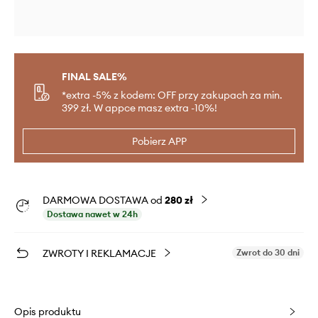
FINAL SALE%
*extra -5% z kodem: OFF przy zakupach za min.
399 zł. W appce masz extra -10%!
Pobierz APP
DARMOWA DOSTAWA od
280 zł
Dostawa nawet w 24h
ZWROTY I REKLAMACJE
Zwrot do 30 dni
Opis produktu