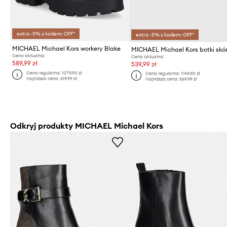
extra -5% z kodem: OFF*
extra -5% z kodem: OFF*
MICHAEL Michael Kors workery Blake
Cena aktualna:
Cena aktualna:
589,99 zł
539,99 zł
Cena regularna:
1079,90 zł
Cena regularna:
1149,90 zł
Najniższa cena:
619,99 zł
Najniższa cena:
569,99 zł
Odkryj produkty MICHAEL Michael Kors