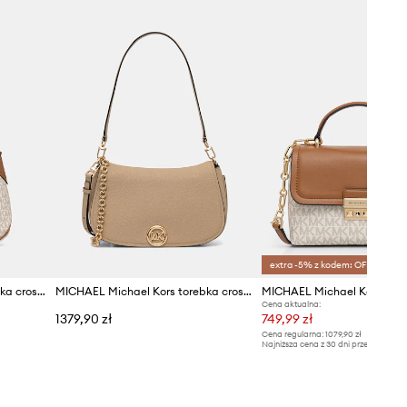
extra -5% z kodem: OFF*
MICHAEL Michael Kors torebka crossbody damska
MICHAEL Michael Kors torebka crossbody damska skórzana
MICHAEL Michael Kors tor
Cena aktualna:
1379,90 zł
749,99 zł
Cena regularna:
1079,90 zł
Najniższa cena z 30 dni przed obniżką