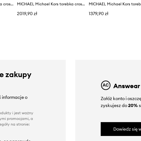
MICHAEL Michael Kors torebka crossbody damska z imitacji skóry May
MICHAEL Michael Kors torebka crossbody damska skórzana Nolita
2019,90 zł
1379,90 zł
ze zakupy
Answear
 informacje o
Załóż konto i oszc
zyskujesz do
20%
s
dukty i jest ważny
nnymi promocjami, a
góły na stronie:
Dowiedz się w