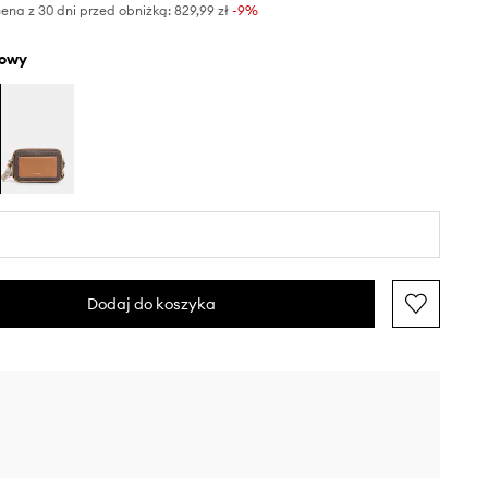
ena z 30 dni przed obniżką:
829,99 zł
 -9%
żowy
Dodaj do koszyka