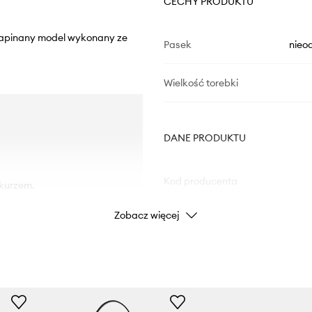
CECHY PRODUKTU
 Zapinany model wykonany ze
Pasek
nieo
Wielkość torebki
DANE PRODUKTU
Kod producenta
 kurzem.
Zobacz więcej
Kolor producenta
Kolor
Marka
MICHAEL