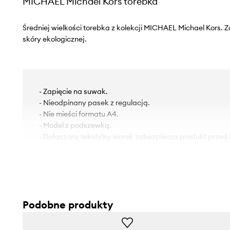
MICHAEL Michael Kors torebka
Średniej wielkości torebka z kolekcji MICHAEL Michael Kors.
skóry ekologicznej.
- Zapięcie na suwak.
- Nieodpinany pasek z regulacją.
- Nie mieści formatu A4.
- Model z podszewką.
- Dołączony tekstylny worek zabezpiecza produkt przed
- Liczba wsuwanych kieszeni zewnętrznych: 2.
- Liczba wsuwanych kieszeni wewnętrznych: 1.
- Głębokość: 6,5 cm.
- Wysokość: 16 cm.
- Szerokość u podstawy: 24 cm.
Podobne produkty