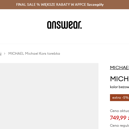
szczędzaj z Answear Club >
FINAL SALE % WIĘKSZE RABATY W APPCE
Dostawa nawet w 24h >
Szczegóły
News
i
MICHAEL Michael Kors torebka
MICHAEL
MICHA
kolor beż
extra -5%
Cena aktua
749,99 
Cena regul