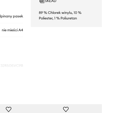
SKŁAD
89 % Chlorek winylu, 10 %
dpinany pasek
Poliester, 1 % Poliuretan
nie mieści A4
32R5G5VC9B
149
beżowy
 Michael Kors