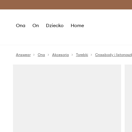
Premium Fashion Benefits >
O
Ona
On
Dziecko
Home
Answear
Ona
Akcesoria
Torebki
Crossbody i listonoszk