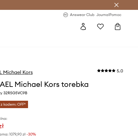
letter >
Regularne nowości >
Answear Club
Journal
Pomoc
5.0
 Michael Kors
EL Michael Kors torebka
owy 32R5G5VC9B
 z kodem: OFF*
lna:
zł
arna:
1079,90 zł
-30%