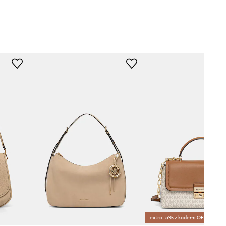
extra -5% z kodem: OFF*