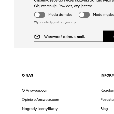
Chcemy, żeby do Twojej skrzynki trafiało tylko 
Cię interesuje. Powiedz, czy jest to:
Moda damska
Moda męsk
Wybór oferty jest opcjonalny
O NAS
INFOR
O Answear.com
Regulam
Opinie o Answear.com
Pozosta
Nagrody i certyfikaty
Blog