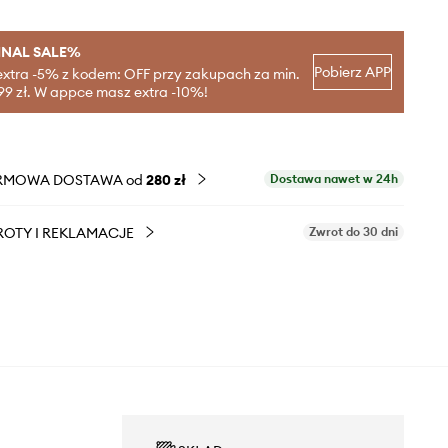
INAL SALE%
Pobierz APP
extra -5% z kodem: OFF przy zakupach za min.
99 zł. W appce masz extra -10%!
RMOWA DOSTAWA od
280 zł
Dostawa nawet w 24h
OTY I REKLAMACJE
Zwrot do 30 dni