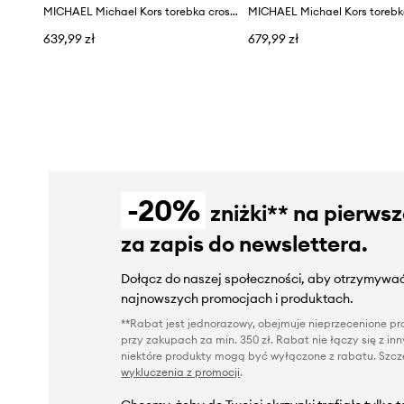
MICHAEL Michael Kors torebka crossbody damska Zadie
639,99 zł
679,99 zł
-20%
zniżki** na pierws
za zapis do newslettera.
Dołącz do naszej społeczności, aby otrzymywać
najnowszych promocjach i produktach.
**Rabat jest jednorazowy, obejmuje nieprzecenione pro
przy zakupach za min. 350 zł. Rabat nie łączy się z i
niektóre produkty mogą być wyłączone z rabatu. Szcze
wykluczenia z promocji
.