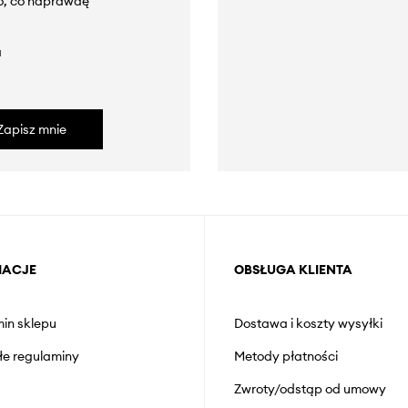
to, co naprawdę
a
Zapisz mnie
MACJE
OBSŁUGA KLIENTA
in sklepu
Dostawa i koszty wysyłki
łe regulaminy
Metody płatności
Zwroty/odstąp od umowy