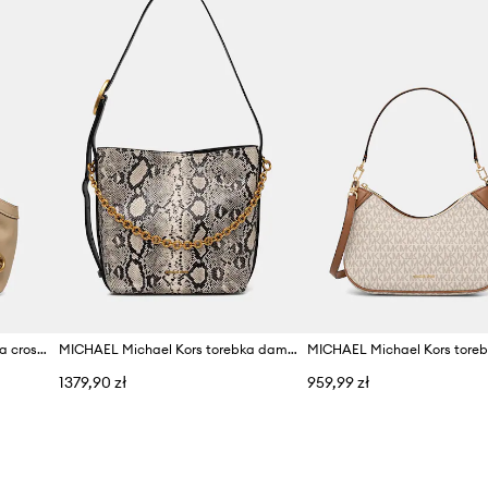
Producent
ID Produktu
MICHAEL Michael Kors torebka crossbody damska skórzana Haddie
MICHAEL Michael Kors torebka damska skórzana Nolita
1379,90 zł
959,99 zł