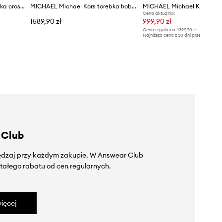
MICHAEL Michael Kors torebka crossbody damska skórzana Holmes
MICHAEL Michael Kors torebka hobo damska
MICHAEL Michael Kors tor
Cena aktualna:
1589,90 zł
999,90 zł
Cena regularna:
1399,90 zł
Najniższa cena z 30 dni przed obniżką
 Club
zędzaj przy każdym zakupie. W Answear Club
tałego rabatu od cen regularnych.
ięcej