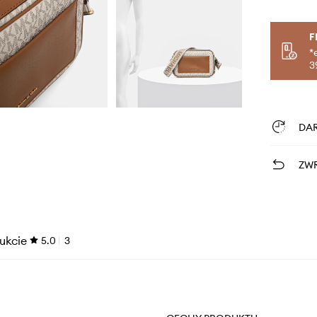
F
*
3
DA
ZWR
ukcie
5.0
3