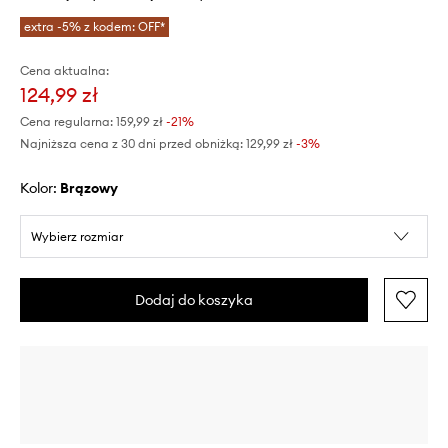
extra -5% z kodem: OFF*
Cena aktualna:
124,99 zł
Cena regularna:
159,99 zł
-21%
Najniższa cena z 30 dni przed obniżką:
129,99 zł
 -3%
Kolor:
brązowy
Wybierz rozmiar
Dodaj do koszyka