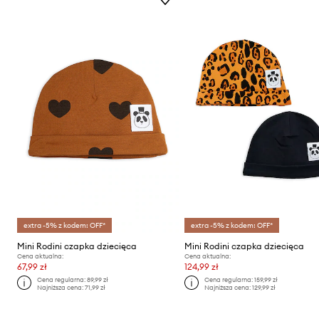
extra -5% z kodem: OFF*
extra -5% z kodem: OFF*
Mini Rodini czapka dziecięca
Mini Rodini czapka dziecięca
Cena aktualna:
Cena aktualna:
67,99 zł
124,99 zł
Cena regularna:
89,99 zł
Cena regularna:
159,99 zł
Najniższa cena:
71,99 zł
Najniższa cena:
129,99 zł