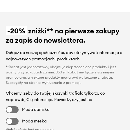
-20%
zniżki** na pierwsze zakupy
za zapis do newslettera.
Dołącz do naszej społeczności, aby otrzymywać informacje o
najnowszych promocjach i produktach.
**Rabat jest jednorazowy, obejmuje nieprzecenione produkty i jest
ważny przy zakupach za min. 350 zł. Rabat nie łączy się z innymi
promocjami, a niektóre produkty mogą być wyłączone z rabatu.
Szczegóły na stronie:
wykluczenia z promocji
.
Chcemy, żeby do Twojej skrzynki trafiało tylko to, co
naprawdę Cię interesuje. Powiedz, czy jest to:
Moda damska
Moda męska
Wybór oferty jest opcjonalny