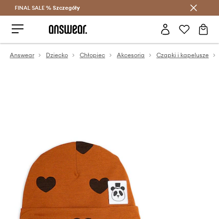
FINAL SALE %
Szczegóły
Oszczędzaj z Answear Club >
Answear
Dziecko
Chłopiec
Akcesoria
Czapki i kapelusze