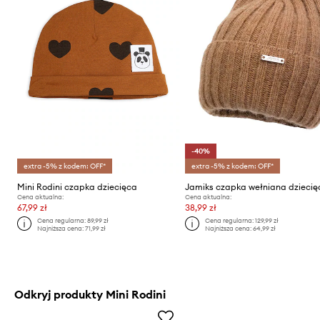
-40%
extra -5% z kodem: OFF*
extra -5% z kodem: OFF*
Mini Rodini czapka dziecięca
Cena aktualna:
Cena aktualna:
67,99 zł
38,99 zł
Cena regularna:
89,99 zł
Cena regularna:
129,99 zł
Najniższa cena:
71,99 zł
Najniższa cena:
64,99 zł
Odkryj produkty Mini Rodini