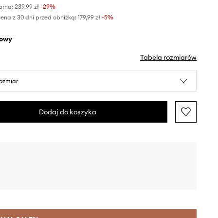
arna:
239,99 zł
-29%
ena z 30 dni przed obniżką:
179,99 zł
 -5%
żowy
Tabela rozmiarów
rozmiar
Dodaj do koszyka