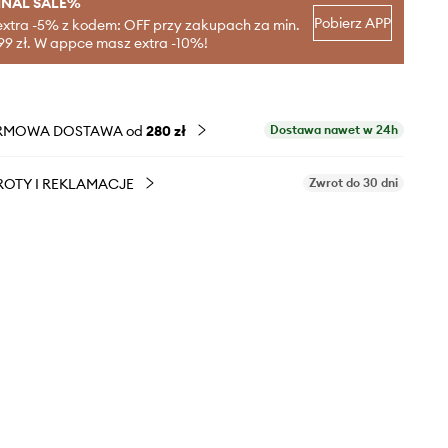
INAL SALE%
Pobierz APP
extra -5% z kodem: OFF przy zakupach za min.
99 zł. W appce masz extra -10%!
RMOWA DOSTAWA od
280 zł
Dostawa nawet w 24h
OTY I REKLAMACJE
Zwrot do 30 dni