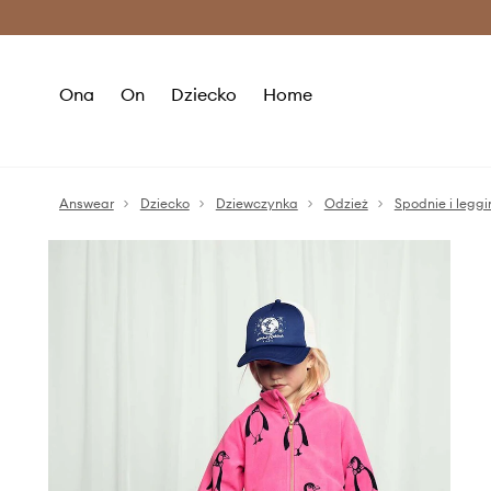
Premium Fashion Benefits >
O
Ona
On
Dziecko
Home
Answear
Dziecko
Dziewczynka
Odzież
Spodnie i leggi