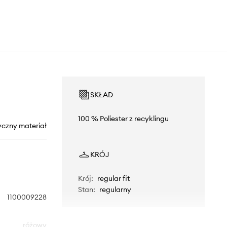
SKŁAD
100 % Poliester z recyklingu
yczny materiał
KRÓJ
Krój
:
regular fit
Stan
:
regularny
1100009228
różowy