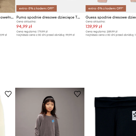
extra -5% z kodem: OFF*
extra -5% z kodem: OFF*
Mini Rodini spodnie dresowe bawełniane dziecięce Squiggly cats
Puma spodnie dresowe dziecięce TWEENERVERSE Sweatpants TR G
Guess spodnie dresowe dzie
Cena aktualna:
Cena aktualna:
94,99 zł
139,99 zł
Cena regularna:
179,99 zł
Cena regularna:
289,99 zł
9,99 zł
Najniższa cena z 30 dni przed obniżką:
99,99 zł
Najniższa cena z 30 dni przed obniżką:
1