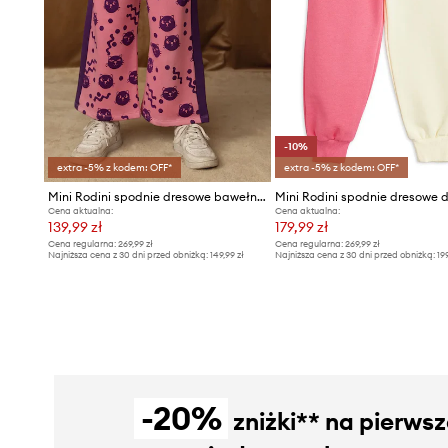
-10%
extra -5% z kodem: OFF*
extra -5% z kodem: OFF*
Mini Rodini spodnie dresowe bawełniane dziecięce Squiggly cats
Cena aktualna:
Cena aktualna:
139,99 zł
179,99 zł
Cena regularna:
269,99 zł
Cena regularna:
269,99 zł
Najniższa cena z 30 dni przed obniżką:
149,99 zł
Najniższa cena z 30 dni przed obniżką:
19
-20%
zniżki** na pierws