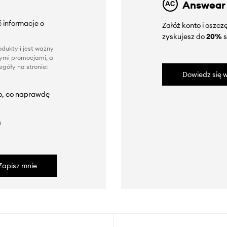
Answear
 informacje o
Załóż konto i oszc
zyskujesz do
20%
s
dukty i jest ważny
nnymi promocjami, a
góły na stronie:
Dowiedz się w
to, co naprawdę
a
Zapisz mnie