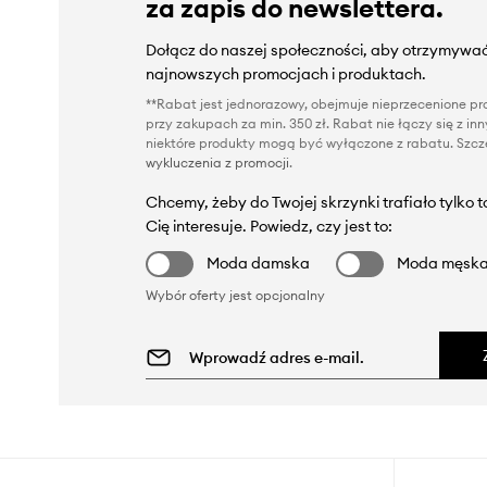
za zapis do newslettera.
Dołącz do naszej społeczności, aby otrzymywać
najnowszych promocjach i produktach.
**Rabat jest jednorazowy, obejmuje nieprzecenione pro
przy zakupach za min. 350 zł. Rabat nie łączy się z i
niektóre produkty mogą być wyłączone z rabatu. Szcze
wykluczenia z promocji
.
Chcemy, żeby do Twojej skrzynki trafiało tylko 
Cię interesuje. Powiedz, czy jest to:
Moda damska
Moda męsk
Wybór oferty jest opcjonalny