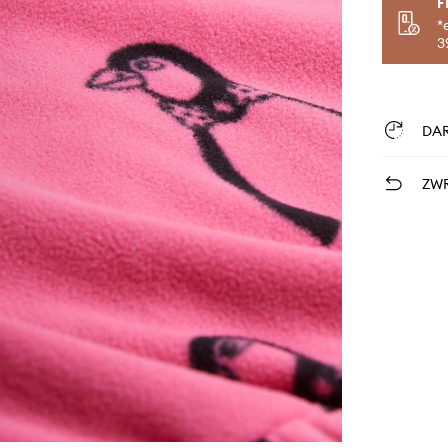
F
*
3
DA
ZWR