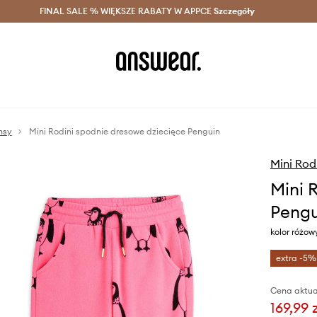
szczędzaj z Answear Club >
FINAL SALE % WIĘKSZE RABATY W APPCE
Dostawa nawet w 24h >
Szczegóły
News
nsy
Mini Rodini spodnie dresowe dziecięce Penguin
Mini Rod
Mini 
Pengu
kolor różow
extra -5%
Cena aktua
169,99 