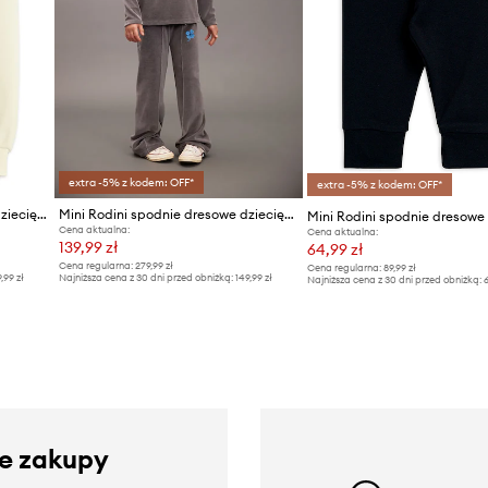
extra -5% z kodem: OFF*
extra -5% z kodem: OFF*
Mini Rodini spodnie dresowe dziecięce bawełniane
Mini Rodini spodnie dresowe dziecięce Clover
Cena aktualna:
Cena aktualna:
139,99 zł
64,99 zł
Cena regularna:
279,99 zł
Cena regularna:
89,99 zł
9,99 zł
Najniższa cena z 30 dni przed obniżką:
149,99 zł
Najniższa cena z 30 dni przed obniżką:
6
ze zakupy