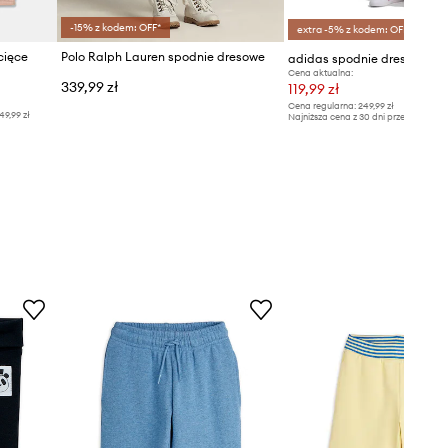
-15% z kodem: OFF*
extra -5% z kodem: OFF*
cięce
Polo Ralph Lauren spodnie dresowe
Cena aktualna:
339,99 zł
119,99 zł
Cena regularna:
249,99 zł
49,99 zł
Najniższa cena z 30 dni przed obniżką