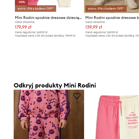
-10%
extra -5% z kodem: OFF*
extra -5% z kodem: OFF*
Mini Rodini spodnie dresowe dziecięce bawełniane
Cena aktualna:
Cena aktualna:
179,99 zł
139,99 zł
Cena regularna:
269,99 zł
Cena regularna:
269,99 zł
Najniższa cena z 30 dni przed obniżką:
199,99 zł
Najniższa cena z 30 dni przed obniżką:
14
Odkryj produkty Mini Rodini