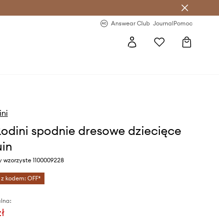
letter >
Regularne nowości >
Answear Club
Journal
Pomoc
ini
Rodini spodnie dresowe dziecięce
in
y wzorzyste 1100009228
 z kodem: OFF*
lna:
zł