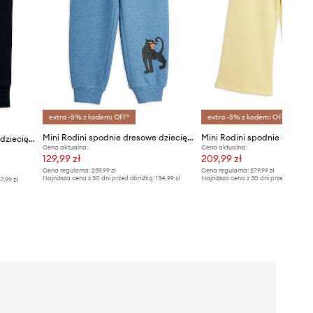
extra -5% z kodem: OFF*
extra -5% z kodem: OFF*
Mini Rodini spodnie dresowe dziecięce Panther
Mini Rodini spodnie dresowe dziecięce
Cena aktualna:
Cena aktualna:
129,99 zł
209,99 zł
Cena regularna:
239,99 zł
Cena regularna:
279,99 zł
Najniższa cena z 30 dni przed obniżką:
134,99 zł
Najniższa cena z 30 dni przed obniżką
7,99 zł