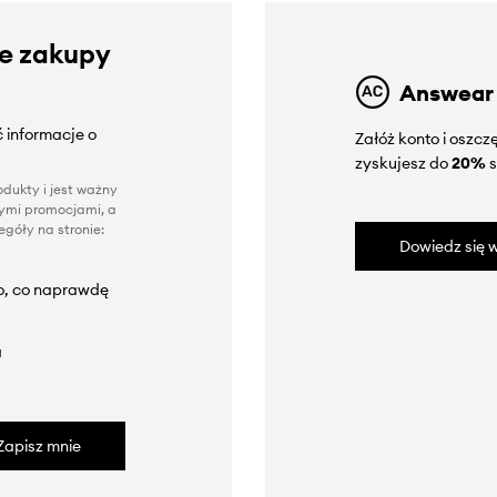
ze zakupy
Answear
 informacje o
Załóż konto i oszc
zyskujesz do
20%
s
dukty i jest ważny
nnymi promocjami, a
góły na stronie:
Dowiedz się w
to, co naprawdę
a
Zapisz mnie