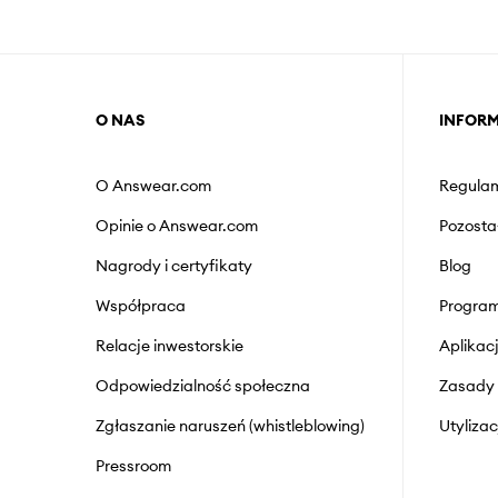
O NAS
INFOR
O Answear.com
Regulam
Opinie o Answear.com
Pozosta
Nagrody i certyfikaty
Blog
Współpraca
Program
Relacje inwestorskie
Aplika
Odpowiedzialność społeczna
Zasady 
Zgłaszanie naruszeń (whistleblowing)
Utyliza
Pressroom