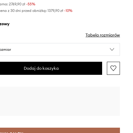
arna:
2769,90 zł
-55%
ena z 30 dni przed obniżką:
1379,90 zł
 -10%
ązowy
Tabela rozmiarów
rozmiar
Dodaj do koszyka