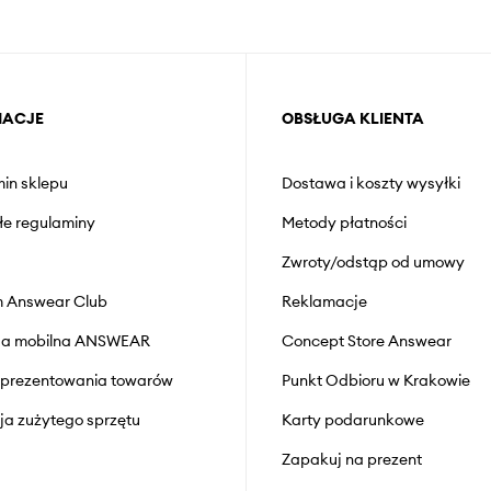
MACJE
OBSŁUGA KLIENTA
in sklepu
Dostawa i koszty wysyłki
łe regulaminy
Metody płatności
Zwroty/odstąp od umowy
 Answear Club
Reklamacje
cja mobilna ANSWEAR
Concept Store Answear
prezentowania towarów
Punkt Odbioru w Krakowie
cja zużytego sprzętu
Karty podarunkowe
Zapakuj na prezent