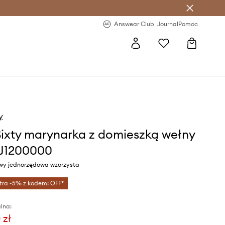
letter >
Regularne nowości >
Answear Club
Journal
Pomoc
y
Sixty marynarka z domieszką wełny
J1200000
owy jednorzędowa wzorzysta
tra -5% z kodem: OFF*
lna:
 zł