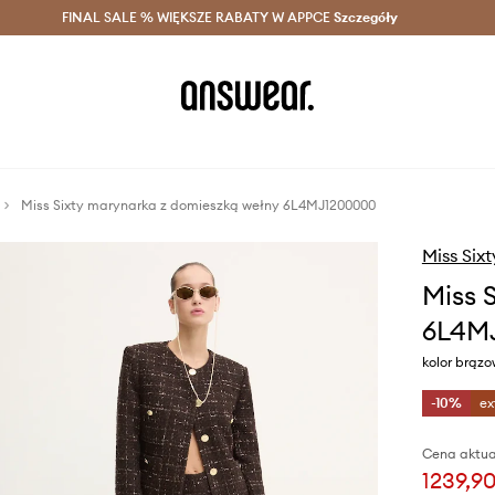
szczędzaj z Answear Club >
FINAL SALE % WIĘKSZE RABATY W APPCE
Dostawa nawet w 24h >
Szczegóły
News
Miss Sixty marynarka z domieszką wełny 6L4MJ1200000
Miss Sixt
Miss 
6L4M
kolor brąz
-10%
ex
Cena aktua
1239,90