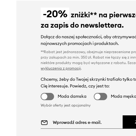
-20%
zniżki** na pierws
za zapis do newslettera.
Dołącz do naszej społeczności, aby otrzymywać
najnowszych promocjach i produktach.
**Rabat jest jednorazowy, obejmuje nieprzecenione pro
przy zakupach za min. 350 zł. Rabat nie łączy się z i
niektóre produkty mogą być wyłączone z rabatu. Szcze
wykluczenia z promocji
.
Chcemy, żeby do Twojej skrzynki trafiało tylko 
Cię interesuje. Powiedz, czy jest to:
Moda damska
Moda męsk
Wybór oferty jest opcjonalny