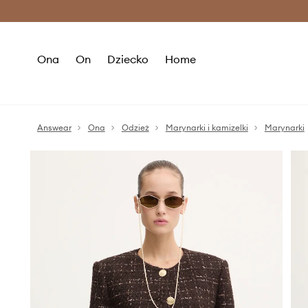
Premium Fashion Benefits >
O
Ona
On
Dziecko
Home
Answear
Ona
Odzież
Marynarki i kamizelki
Marynarki