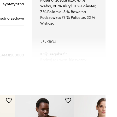
Materiał zasadniczy: 47 %
syntetyczna
Wełna, 30 % Akryl, 11 % Poliester,
7 % Poliamid, 5 % Bawełna
Podszewka: 78 % Poliester, 22 %
jednorzędowe
Wiskoza
KRÓJ
Krój
:
regular fit
L4MJ1200000
Rodzaj rękawa
:
klasyczny
brązowy
WYMIARY
Miss Sixty
Modelka ze zdjęcia ma 172 cm
wzrostu i ma na sobie rozmiar S.
Rozmiarówka standardowa
Zalecamy wybór rozmiaru, jaki nosisz
zazwyczaj.