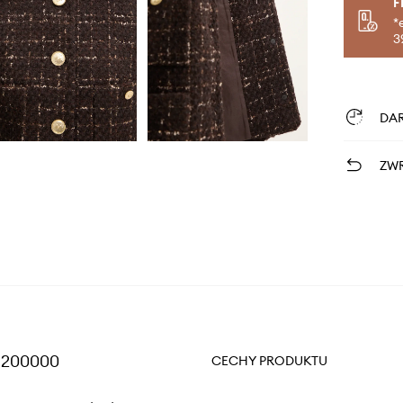
F
*
3
DA
ZWR
J1200000
CECHY PRODUKTU