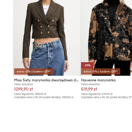
- Gruba, lekko elastyczna tkanina.
- Długość rękawa: 60 cm.
- Długość: 60 cm.
- Szerokość pod pachami: 48 cm.
- Szerokość w ramionach: 38 cm.
- Wymiary podane dla rozmiaru: S.
-10%
extra -5% z kodem: OFF*
extra -5% z kodem: OFF*
Miss Sixty marynarka dwurzędowa damska z wełną
Haveone marynarka
Cena aktualna:
Cena aktualna:
1299,90 zł
519,99 zł
Cena regularna:
1889,90 zł
Cena regularna:
1179,90 zł
Najniższa cena z 30 dni przed obniżką:
1359,90 zł
Najniższa cena z 30 dni przed obniżką:
57