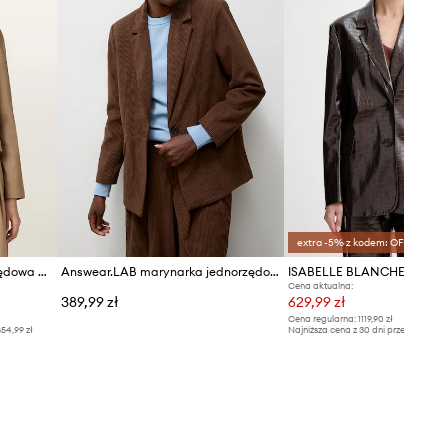
Rozmiary prezentowane w sklepie
zostały przeliczone na standardową,
europejską tabelę rozmiarową. Na
metce dostarczonego produktu
znajduje się oryginalne oznaczenie
producenta.
Tabela rozmiarów
extra -5% z kodem: OFF*
AllSaints marynarka jednorzędowa damska z wełną POPPY
Answear.LAB marynarka jednorzędowa damska sztruksowa
ISABELLE BLANCHE maryn
Cena aktualna:
389,99 zł
629,99 zł
Cena regularna:
1119,90 zł
54,99 zł
Najniższa cena z 30 dni przed obniżką