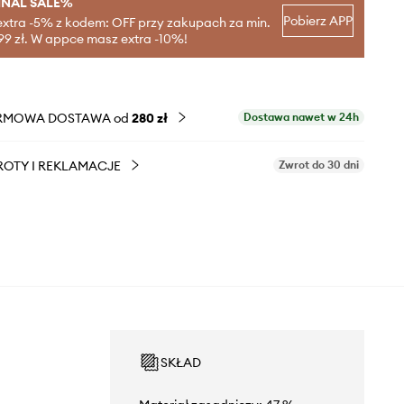
INAL SALE%
Pobierz APP
extra -5% z kodem: OFF przy zakupach za min.
99 zł. W appce masz extra -10%!
RMOWA DOSTAWA od
280 zł
Dostawa nawet w 24h
OTY I REKLAMACJE
Zwrot do 30 dni
SKŁAD