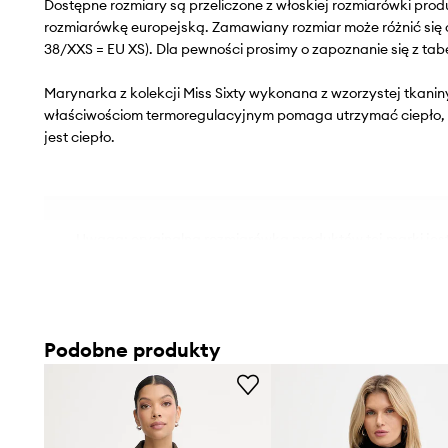
Dostępne rozmiary są przeliczone z włoskiej rozmiarówki pr
rozmiarówkę europejską. Zamawiany rozmiar może różnić się 
38/XXS = EU XS). Dla pewności prosimy o zapoznanie się z tab
Marynarka z kolekcji Miss Sixty wykonana z wzorzystej tkanin
właściwościom termoregulacyjnym pomaga utrzymać ciepło, gd
jest ciepło.
Uwaga: oryginalna rozmiarówka produktów tej marki jes
Informujemy, że rozmiary na metkach mogą różnić się o
na zastosowany przelicznik.
- Prosty, nie blokujący ruchów fason.
Podobne produkty
- Dodatkowa warstwa materiału w postaci podszewki.
- Jednorzędowe zapięcie na guziki.
- W ramiona wszyte poduszki.
- Z przodu cztery wsuwane kieszenie, które ułatwiają b
drobiazgów.