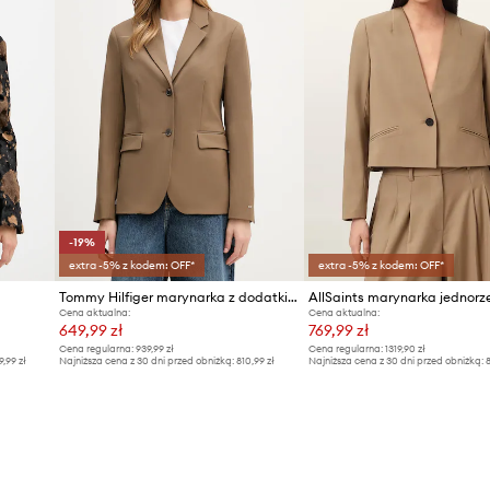
-19%
extra -5% z kodem: OFF*
extra -5% z kodem: OFF*
Tommy Hilfiger marynarka z dodatkiem wełny
Cena aktualna:
Cena aktualna:
649,99 zł
769,99 zł
Cena regularna:
939,99 zł
Cena regularna:
1319,90 zł
9,99 zł
Najniższa cena z 30 dni przed obniżką:
810,99 zł
Najniższa cena z 30 dni przed obniżką:
8