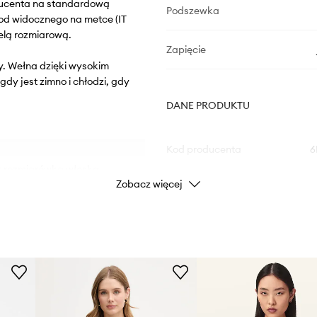
oducenta na standardową
Podszewka
od widocznego na metce (IT
elą rozmiarową.
Zapięcie
y. Wełna dzięki wysokim
y jest zimno i chłodzi, gdy
DANE PRODUKTU
Kod producenta
6
t rozmiarówką włoską.
Zobacz więcej
d zamawianych ze względu
Kolor
Marka
Producent
ezpieczne przechowywanie
ID Produktu