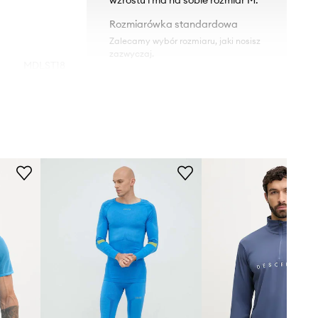
Rozmiarówka standardowa
Zalecamy wybór rozmiaru, jaki nosisz
zazwyczaj.
MDLST18
Tabela rozmiarów
niebieski
Montane