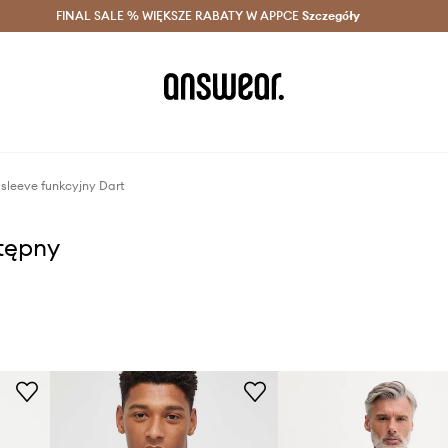
szczędzaj z Answear Club >
FINAL SALE % WIĘKSZE RABATY W APPCE
Dostawa nawet w 24h >
Szczegóły
News
sleeve funkcyjny Dart
stępny