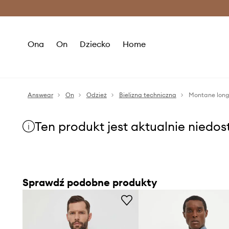
Premium Fashion Benefits >
O
Ona
On
Dziecko
Home
Answear
On
Odzież
Bielizna techniczna
Montane long
Ten produkt jest aktualnie niedo
Sprawdź podobne produkty