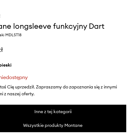
e
ne longsleeve funkcyjny Dart
eski MDLST18
zł
ebieski
niedostępny
ktoś Cię uprzedził. Zapraszamy do zapoznania się z innymi
 z naszej oferty.
Inne z tej kategorii
Wszystkie produkty Montane