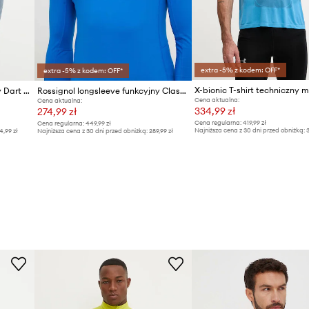
extra -5% z kodem: OFF*
extra -5% z kodem: OFF*
Montane longsleeve funkcyjny Dart XT
Rossignol longsleeve funkcyjny Classique
Cena aktualna:
Cena aktualna:
334,99 zł
274,99 zł
Cena regularna:
419,99 zł
Cena regularna:
449,99 zł
Najniższa cena z 30 dni przed obniżką:
3
4,99 zł
Najniższa cena z 30 dni przed obniżką:
289,99 zł