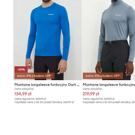
-50%
extra -5% z kodem: OFF*
extra -5% z kodem: OFF*
Montane longsleeve funkcyjny Dart Lite
Cena aktualna:
Cena aktualna:
134,99 zł
219,99 zł
Cena regularna:
269,99 zł
Cena regularna:
369,99 zł
Najniższa cena z 30 dni przed obniżką:
269,99 zł
Najniższa cena z 30 dni przed obniżką:
23