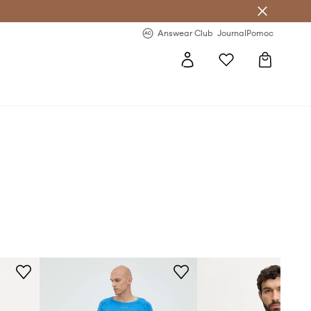
letter >
Regularne nowości >
Answear Club
Journal
Pomoc