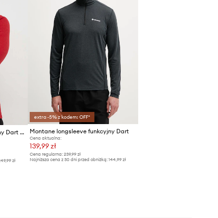
extra -5% z kodem: OFF*
Montane longsleeve funkcyjny Dart
Montane longsleeve funkcyjny Dart Zip
Cena aktualna:
139,99 zł
Cena regularna:
239,99 zł
Najniższa cena z 30 dni przed obniżką:
144,99 zł
49,99 zł