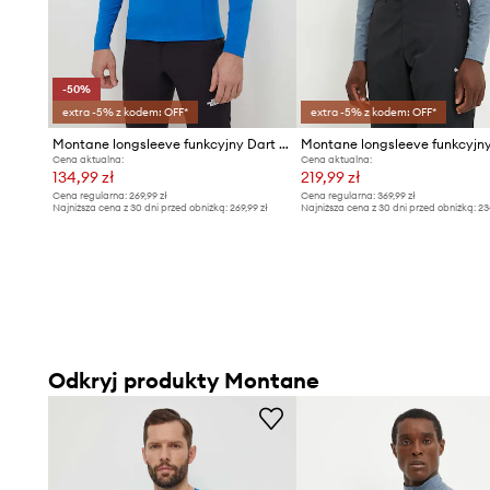
-50%
extra -5% z kodem: OFF*
extra -5% z kodem: OFF*
Montane longsleeve funkcyjny Dart Lite
Cena aktualna:
Cena aktualna:
134,99 zł
219,99 zł
Cena regularna:
269,99 zł
Cena regularna:
369,99 zł
Najniższa cena z 30 dni przed obniżką:
269,99 zł
Najniższa cena z 30 dni przed obniżką:
23
Odkryj produkty Montane