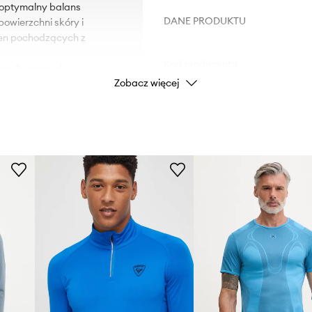
 optymalny balans
DANE PRODUKTU
owierzchni skóry i
ien pochodzących z
Kod producenta
iene® przeciwko
Zobacz więcej
ę przeciwsłoneczną na
Kolor
Marka
niami oraz zapewniają
i.
Producent
ID Produktu