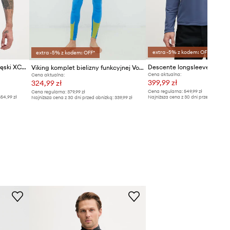
extra -5% z kodem: OFF*
extra -5% z kodem: OFF*
X-bionic T-shirt techniczny męski XCEED
Viking komplet bielizny funkcyjnej Volcanic
Cena aktualna:
Cena aktualna:
399,99 zł
324,99 zł
Cena regularna:
549,99 zł
Cena regularna:
379,99 zł
54,99 zł
Najniższa cena z 30 dni przed obniżką
Najniższa cena z 30 dni przed obniżką:
339,99 zł