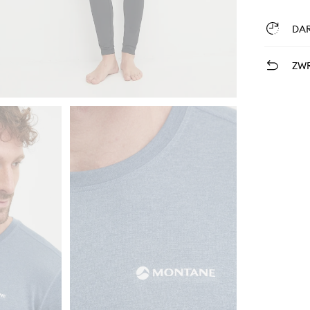
DA
ZWR