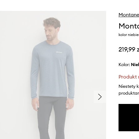
Montan
Monta
kolor niebi
219,99 
Kolor:
ni
Produkt 
Niestety 
produktami