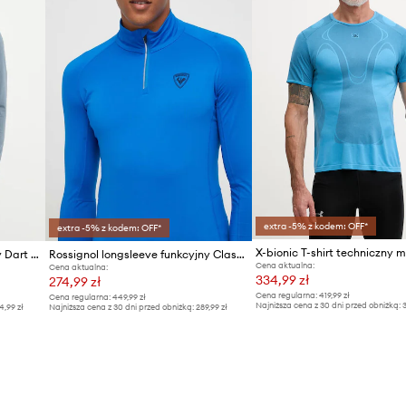
extra -5% z kodem: OFF*
extra -5% z kodem: OFF*
Montane longsleeve funkcyjny Dart XT
Rossignol longsleeve funkcyjny Classique
Cena aktualna:
Cena aktualna:
334,99 zł
274,99 zł
Cena regularna:
419,99 zł
Cena regularna:
449,99 zł
Najniższa cena z 30 dni przed obniżką:
3
4,99 zł
Najniższa cena z 30 dni przed obniżką:
289,99 zł