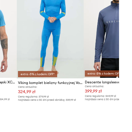
extra -5% z kodem: OFF*
extra -5% z kodem: OFF*
X-bionic T-shirt techniczny męski XCEED
Viking komplet bielizny funkcyjnej Volcanic
Cena aktualna:
Cena aktualna:
399,99 zł
324,99 zł
Cena regularna:
549,99 zł
Cena regularna:
379,99 zł
54,99 zł
Najniższa cena z 30 dni przed obniżką
Najniższa cena z 30 dni przed obniżką:
339,99 zł