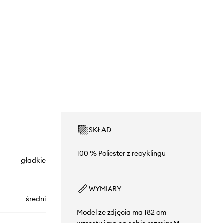
SKŁAD
100 % Poliester z recyklingu
gładkie
WYMIARY
średni
Model ze zdjęcia ma 182 cm
wzrostu i ma na sobie rozmiar M.