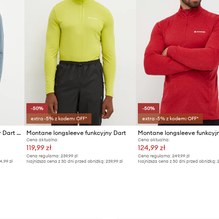
-50%
-50%
extra -5% z kodem: OFF*
extra -5% z kodem: OFF*
Montane longsleeve funkcyjny Dart XT
Montane longsleeve funkcyjny Dart
Cena aktualna:
Cena aktualna:
119,99 zł
124,99 zł
Cena regularna:
239,99 zł
Cena regularna:
249,99 zł
4,99 zł
Najniższa cena z 30 dni przed obniżką:
239,99 zł
Najniższa cena z 30 dni przed obniżką:
2