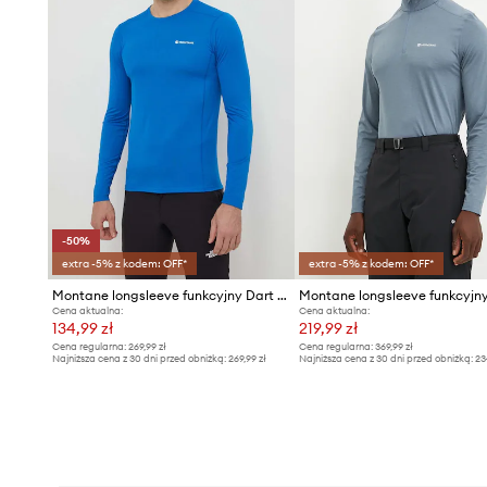
-50%
extra -5% z kodem: OFF*
extra -5% z kodem: OFF*
Montane longsleeve funkcyjny Dart Lite
Cena aktualna:
Cena aktualna:
134,99 zł
219,99 zł
Cena regularna:
269,99 zł
Cena regularna:
369,99 zł
Najniższa cena z 30 dni przed obniżką:
269,99 zł
Najniższa cena z 30 dni przed obniżką:
23