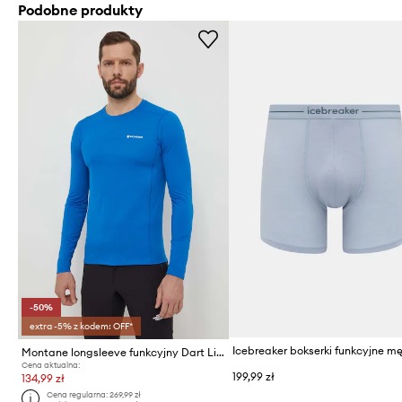
Podobne produkty
-50%
extra -5% z kodem: OFF*
Montane longsleeve funkcyjny Dart Lite
Cena aktualna:
199,99 zł
134,99 zł
Cena regularna:
269,99 zł