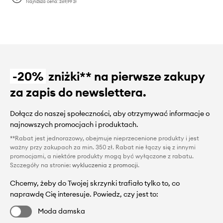
Najniższa cena:
269,99 zł
-20%
zniżki** na pierwsze zakupy
za zapis do newslettera.
Dołącz do naszej społeczności, aby otrzymywać informacje o
najnowszych promocjach i produktach.
**Rabat jest jednorazowy, obejmuje nieprzecenione produkty i jest
ważny przy zakupach za min. 350 zł. Rabat nie łączy się z innymi
promocjami, a niektóre produkty mogą być wyłączone z rabatu.
Szczegóły na stronie:
wykluczenia z promocji
.
Chcemy, żeby do Twojej skrzynki trafiało tylko to, co
naprawdę Cię interesuje. Powiedz, czy jest to:
Moda damska