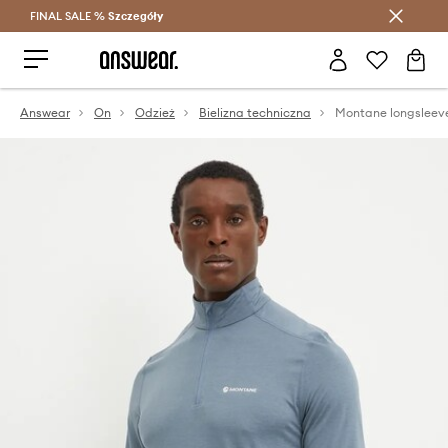
FINAL SALE %
Szczegóły
Oszczędzaj z Answear Club >
Answear
On
Odzież
Bielizna techniczna