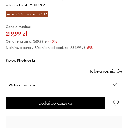
kolor niebieski MDXZN16
extra -5% z kodem: OFF*
Cena aktualna:
219,99 zł
Cena regularna:
369,99 zł
-40%
Najniższa cena z 30 dni przed obniżką:
234,99 zł
 -6%
Kolor:
niebieski
Tabela rozmiarów
Wybierz rozmiar
Dodaj do koszyka