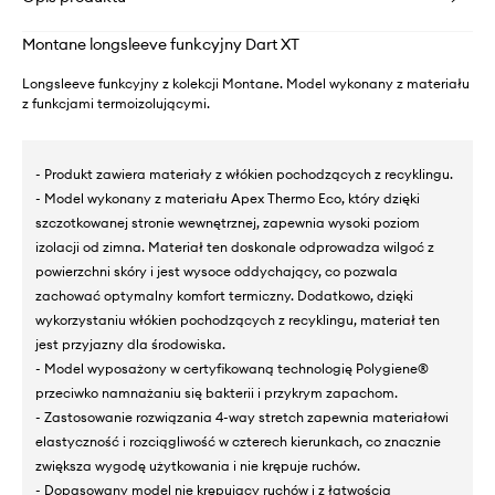
Montane longsleeve funkcyjny Dart XT
Longsleeve funkcyjny z kolekcji Montane. Model wykonany z materiału
z funkcjami termoizolującymi.
- Produkt zawiera materiały z włókien pochodzących z recyklingu.
- Model wykonany z materiału Apex Thermo Eco, który dzięki
szczotkowanej stronie wewnętrznej, zapewnia wysoki poziom
izolacji od zimna. Materiał ten doskonale odprowadza wilgoć z
powierzchni skóry i jest wysoce oddychający, co pozwala
zachować optymalny komfort termiczny. Dodatkowo, dzięki
wykorzystaniu włókien pochodzących z recyklingu, materiał ten
jest przyjazny dla środowiska.
- Model wyposażony w certyfikowaną technologię Polygiene®
przeciwko namnażaniu się bakterii i przykrym zapachom.
- Zastosowanie rozwiązania 4-way stretch zapewnia materiałowi
elastyczność i rozciągliwość w czterech kierunkach, co znacznie
zwiększa wygodę użytkowania i nie krępuje ruchów.
- Dopasowany model nie krępujący ruchów i z łatwością