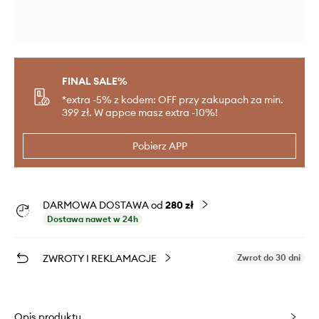
FINAL SALE%
*extra -5% z kodem: OFF przy zakupach za min.
399 zł. W appce masz extra -10%!
Pobierz APP
DARMOWA DOSTAWA od
280 zł
Dostawa nawet w 24h
ZWROTY I REKLAMACJE
Zwrot do 30 dni
Opis produktu