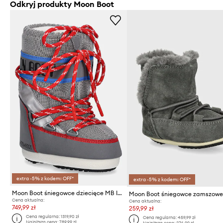
Odkryj produkty Moon Boot
extra -5% z kodem: OFF*
extra -5% z kodem: OFF*
Moon Boot śniegowce dziecięce MB ICON SPACE RACING
Cena aktualna:
Cena aktualna:
749,99 zł
259,99 zł
Cena regularna:
1319,90 zł
Cena regularna:
459,99 zł
Najniższa cena:
789,99 zł
Najniższa cena:
274,99 zł