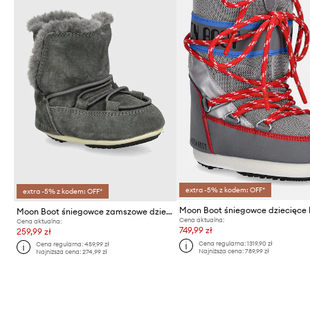
extra -5% z kodem: OFF*
extra -5% z kodem: OFF*
Moon Boot śniegowce zamszowe dziecięce CRIB SUEDE
Cena aktualna:
Cena aktualna:
749,99 zł
259,99 zł
Cena regularna:
1319,90 zł
Cena regularna:
459,99 zł
Najniższa cena:
789,99 zł
Najniższa cena:
274,99 zł