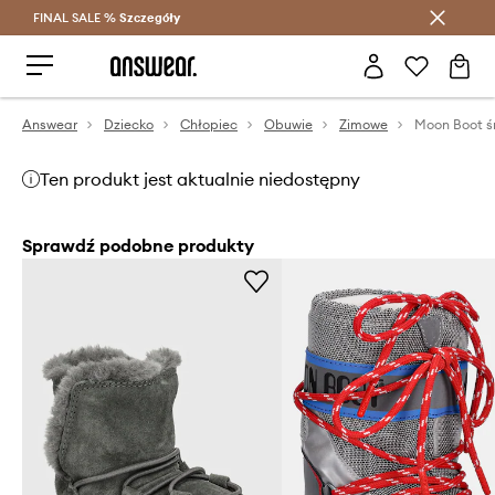
FINAL SALE %
Szczegóły
Oszczędzaj z Answear Club >
Answear
Dziecko
Chłopiec
Obuwie
Zimowe
Moon Boot ś
Ten produkt jest aktualnie niedostępny
Sprawdź podobne produkty