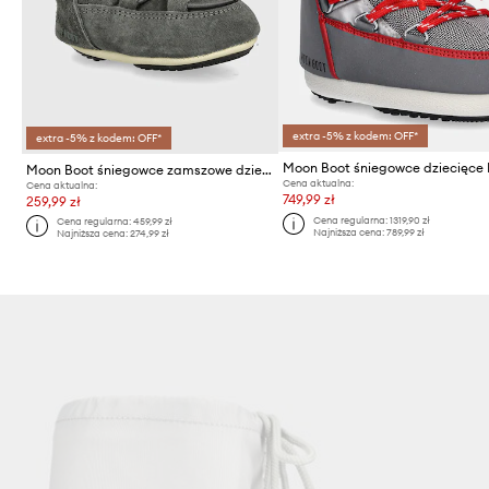
extra -5% z kodem: OFF*
extra -5% z kodem: OFF*
Moon Boot śniegowce zamszowe dziecięce CRIB SUEDE
Cena aktualna:
Cena aktualna:
749,99 zł
259,99 zł
Cena regularna:
1319,90 zł
Cena regularna:
459,99 zł
Najniższa cena:
789,99 zł
Najniższa cena:
274,99 zł