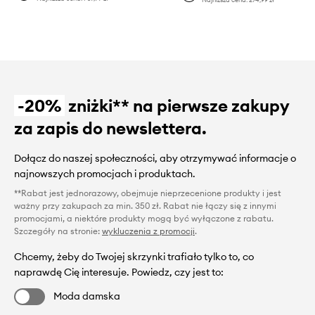
-20%
zniżki** na pierwsze zakupy
za zapis do newslettera.
Dołącz do naszej społeczności, aby otrzymywać informacje o
najnowszych promocjach i produktach.
**Rabat jest jednorazowy, obejmuje nieprzecenione produkty i jest
ważny przy zakupach za min. 350 zł. Rabat nie łączy się z innymi
promocjami, a niektóre produkty mogą być wyłączone z rabatu.
Szczegóły na stronie:
wykluczenia z promocji
.
Chcemy, żeby do Twojej skrzynki trafiało tylko to, co
naprawdę Cię interesuje. Powiedz, czy jest to:
Moda damska