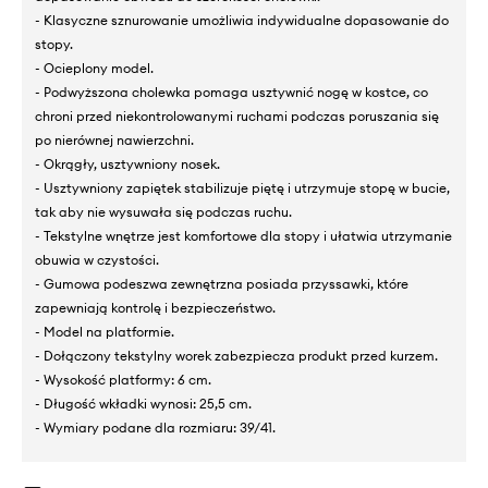
- Klasyczne sznurowanie umożliwia indywidualne dopasowanie do
stopy.
- Ocieplony model.
- Podwyższona cholewka pomaga usztywnić nogę w kostce, co
chroni przed niekontrolowanymi ruchami podczas poruszania się
po nierównej nawierzchni.
- Okrągły, usztywniony nosek.
- Usztywniony zapiętek stabilizuje piętę i utrzymuje stopę w bucie,
tak aby nie wysuwała się podczas ruchu.
- Tekstylne wnętrze jest komfortowe dla stopy i ułatwia utrzymanie
obuwia w czystości.
- Gumowa podeszwa zewnętrzna posiada przyssawki, które
zapewniają kontrolę i bezpieczeństwo.
- Model na platformie.
- Dołączony tekstylny worek zabezpiecza produkt przed kurzem.
- Wysokość platformy: 6 cm.
- Długość wkładki wynosi: 25,5 cm.
- Wymiary podane dla rozmiaru: 39/41.