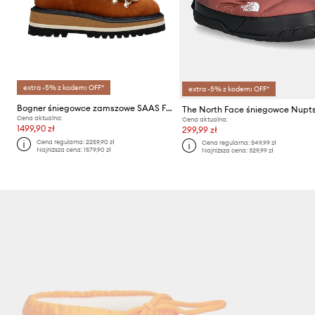
extra -5% z kodem: OFF*
extra -5% z kodem: OFF*
Bogner śniegowce zamszowe SAAS FEE 1 B
Cena aktualna:
Cena aktualna:
1499,90 zł
299,99 zł
Cena regularna:
2259,90 zł
Cena regularna:
549,99 zł
Najniższa cena:
1579,90 zł
Najniższa cena:
329,99 zł