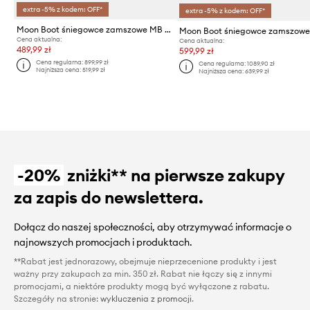
extra -5% z kodem: OFF*
extra -5% z kodem: OFF*
Moon Boot śniegowce zamszowe MB MEZZALUNA LOW BOOT SUEDE
Cena aktualna:
Cena aktualna:
489,99 zł
599,99 zł
Cena regularna:
899,99 zł
Cena regularna:
1089,90 zł
Najniższa cena:
519,99 zł
Najniższa cena:
639,99 zł
-20%
zniżki** na pierwsze zakupy
za zapis do newslettera.
Dołącz do naszej społeczności, aby otrzymywać informacje o
najnowszych promocjach i produktach.
**Rabat jest jednorazowy, obejmuje nieprzecenione produkty i jest
ważny przy zakupach za min. 350 zł. Rabat nie łączy się z innymi
promocjami, a niektóre produkty mogą być wyłączone z rabatu.
Szczegóły na stronie:
wykluczenia z promocji
.