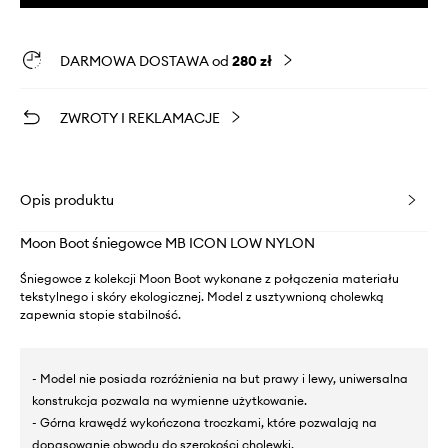
DARMOWA DOSTAWA od
280 zł
ZWROTY I REKLAMACJE
Opis produktu
Moon Boot śniegowce MB ICON LOW NYLON
Śniegowce z kolekcji Moon Boot wykonane z połączenia materiału
tekstylnego i skóry ekologicznej. Model z usztywnioną cholewką
zapewnia stopie stabilność.
- Model nie posiada rozróżnienia na but prawy i lewy, uniwersalna
konstrukcja pozwala na wymienne użytkowanie.
- Górna krawędź wykończona troczkami, które pozwalają na
dopasowanie obwodu do szerokości cholewki.