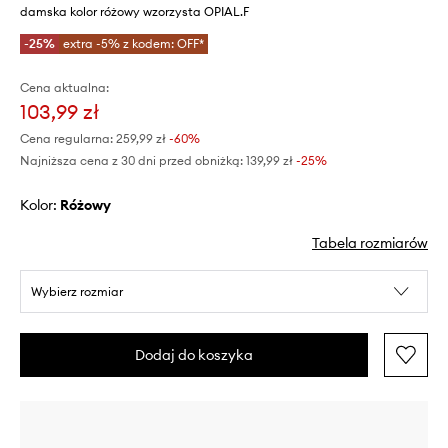
damska kolor różowy wzorzysta OPIAL.F
-25%
extra -5% z kodem: OFF*
Cena aktualna:
103,99 zł
Cena regularna:
259,99 zł
-60%
Najniższa cena z 30 dni przed obniżką:
139,99 zł
 -25%
Kolor:
różowy
Tabela rozmiarów
Wybierz rozmiar
Dodaj do koszyka