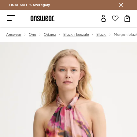
FINAL SALE %
Szczegóły
Oszczędzaj z Answear Club >
Answear
Ona
Odzież
Bluzki i koszule
Bluzki
Morgan bluz