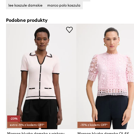
lee koszule damskie
marco polo koszula
Podobne produkty
-23%
extra -5% z kodem: OFF*
-15% z kodem: OFF*
Morgan bluzka damska z wiskozy
Morgan bluzka damska OLAY