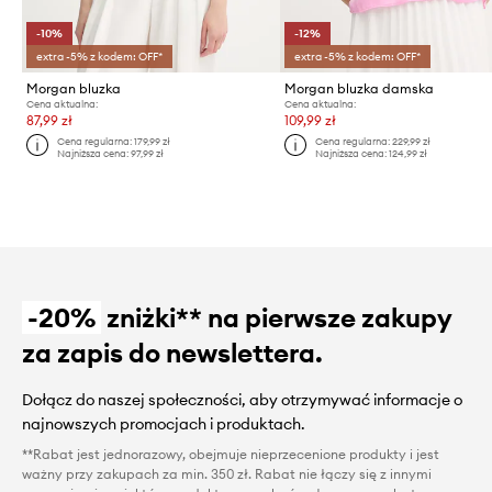
-10%
-12%
extra -5% z kodem: OFF*
extra -5% z kodem: OFF*
Morgan bluzka
Morgan bluzka damska
Cena aktualna:
Cena aktualna:
87,99 zł
109,99 zł
Cena regularna:
179,99 zł
Cena regularna:
229,99 zł
Najniższa cena:
97,99 zł
Najniższa cena:
124,99 zł
-20%
zniżki** na pierwsze zakupy
za zapis do newslettera.
Dołącz do naszej społeczności, aby otrzymywać informacje o
najnowszych promocjach i produktach.
**Rabat jest jednorazowy, obejmuje nieprzecenione produkty i jest
ważny przy zakupach za min. 350 zł. Rabat nie łączy się z innymi