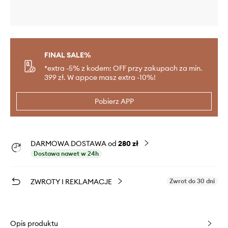
FINAL SALE%
*extra -5% z kodem: OFF przy zakupach za min.
399 zł. W appce masz extra -10%!
Pobierz APP
DARMOWA DOSTAWA od
280 zł
Dostawa nawet w 24h
ZWROTY I REKLAMACJE
Zwrot do 30 dni
Opis produktu