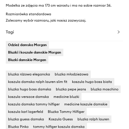
Modelka ze zdjęcia ma 173 cm wzrostu i ma na sobie rozmiar 36.
Rozmiarówka standardowa
Zalecamy wybór rozmiaru, jaki nosisz zazwyczaj.
Tagi
Odzież damska Morgan
Bluzki i koszule damskie Morgan
Bluzki damskie Morgan
bluzka różowa elegancka
bluzka młodzieżowa
koszula damska ralph lauren slim fit
koszula hugo boss biała
bluzka hugo boss damska
bluzka pepe jeans
bluzka moschino
koszula versace damska
medicine bluzki
koszula damska tommy hilfiger
medicine koszule damskie
koszula karl lagerfeld
Bluzka Tommy Hilfiger
bluzka guess damska
Koszula Guess
bluzka ralph lauren
Bluzka Pinko
tommy hilfiger koszula damska