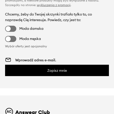
promocjami, a niektóre produkty mogą być wyłączone z rabatu.
Szczegóły na stronie:
wykluczenia z promocji
.
Chcemy, żeby do Twojej skrzynki trafiało tylko to, co
naprawdę Cię interesuje. Powiedz, czy jest to:
Moda damska
Moda męska
Wybór oferty jest opcjonalny
Zapisz mnie
Answear Club