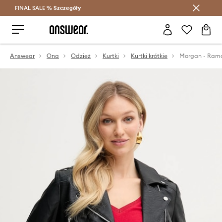
FINAL SALE %
Szczegóły
Oszczędzaj z Answear Club >
Answear
Ona
Odzież
Kurtki
Kurtki krótkie
Morgan - Ra