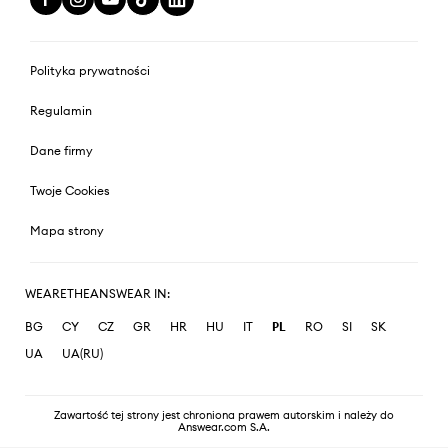
Polityka prywatności
Regulamin
Dane firmy
Twoje Cookies
Mapa strony
WEARETHEANSWEAR IN:
BG
CY
CZ
GR
HR
HU
IT
PL
RO
SI
SK
UA
UA(RU)
Zawartość tej strony jest chroniona prawem autorskim i należy do
Answear.com S.A.