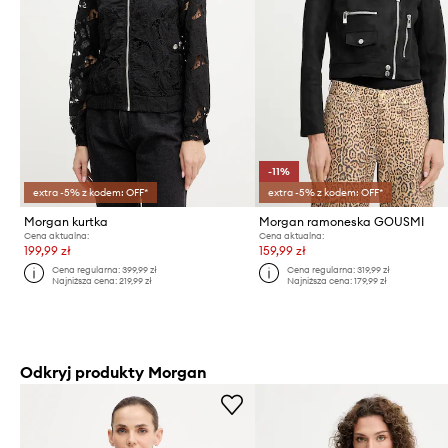
-11%
extra -5% z kodem: OFF*
extra -5% z kodem: OFF*
Morgan kurtka
Morgan ramoneska GOUSMI
Cena aktualna:
Cena aktualna:
199,99 zł
159,99 zł
Cena regularna:
399,99 zł
Cena regularna:
319,99 zł
Najniższa cena:
219,99 zł
Najniższa cena:
179,99 zł
Odkryj produkty Morgan