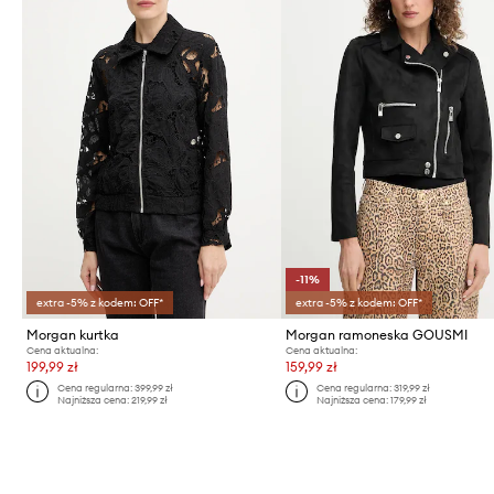
-11%
extra -5% z kodem: OFF*
extra -5% z kodem: OFF*
Morgan kurtka
Morgan ramoneska GOUSMI
Cena aktualna:
Cena aktualna:
199,99 zł
159,99 zł
Cena regularna:
399,99 zł
Cena regularna:
319,99 zł
Najniższa cena:
219,99 zł
Najniższa cena:
179,99 zł