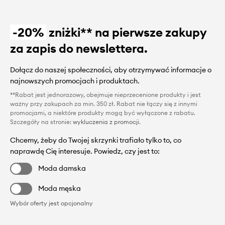
-20%
zniżki** na pierwsze zakupy
za zapis do newslettera.
Dołącz do naszej społeczności, aby otrzymywać informacje o
najnowszych promocjach i produktach.
**Rabat jest jednorazowy, obejmuje nieprzecenione produkty i jest
ważny przy zakupach za min. 350 zł. Rabat nie łączy się z innymi
promocjami, a niektóre produkty mogą być wyłączone z rabatu.
Szczegóły na stronie:
wykluczenia z promocji
.
Chcemy, żeby do Twojej skrzynki trafiało tylko to, co
naprawdę Cię interesuje. Powiedz, czy jest to:
Moda damska
Moda męska
Wybór oferty jest opcjonalny