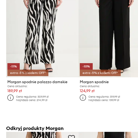
-11%
-10%
extra -5% z kodem: OFF*
extra -5% z kodem: OFF*
Morgan spodnie palazzo damskie
Morgan spodnie
Cena aktualna:
Cena aktualna:
189,99 zł
124,99 zł
Cena regularna:
309,99 zł
Cena regularna:
319,99 zł
Najniższa cena:
214,99 zł
Najniższa cena:
139,99 zł
Odkryj produkty Morgan