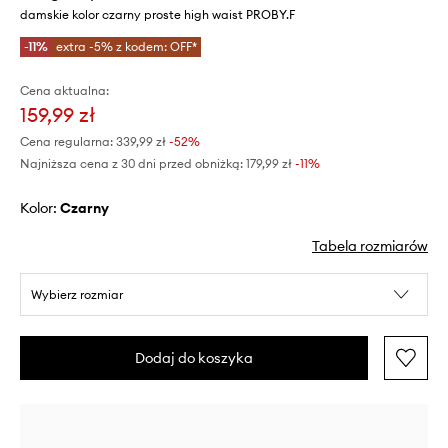
damskie kolor czarny proste high waist PROBY.F
-11%
extra -5% z kodem: OFF*
Cena aktualna:
159,99 zł
Cena regularna:
339,99 zł
-52%
Najniższa cena z 30 dni przed obniżką:
179,99 zł
 -11%
Kolor:
czarny
Tabela rozmiarów
Wybierz rozmiar
Dodaj do koszyka