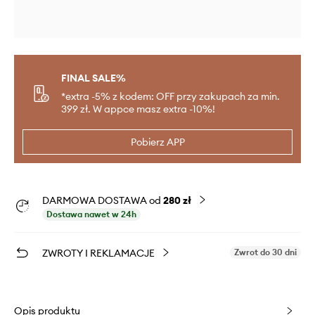
FINAL SALE%
*extra -5% z kodem: OFF przy zakupach za min.
399 zł. W appce masz extra -10%!
Pobierz APP
DARMOWA DOSTAWA od
280 zł
Dostawa nawet w 24h
ZWROTY I REKLAMACJE
Zwrot do 30 dni
Opis produktu