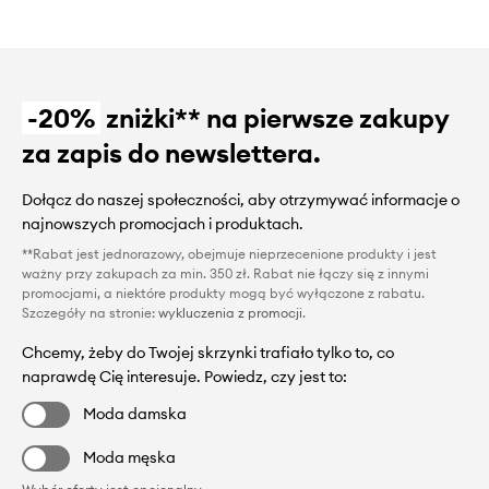
-20%
zniżki** na pierwsze zakupy
za zapis do newslettera.
Dołącz do naszej społeczności, aby otrzymywać informacje o
najnowszych promocjach i produktach.
**Rabat jest jednorazowy, obejmuje nieprzecenione produkty i jest
ważny przy zakupach za min. 350 zł. Rabat nie łączy się z innymi
promocjami, a niektóre produkty mogą być wyłączone z rabatu.
Szczegóły na stronie:
wykluczenia z promocji
.
Chcemy, żeby do Twojej skrzynki trafiało tylko to, co
naprawdę Cię interesuje. Powiedz, czy jest to:
Moda damska
Moda męska