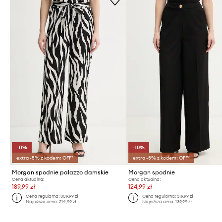
-11%
-10%
extra -5% z kodem: OFF*
extra -5% z kodem: OFF*
Morgan spodnie palazzo damskie
Morgan spodnie
Cena aktualna:
Cena aktualna:
189,99 zł
124,99 zł
Cena regularna:
309,99 zł
Cena regularna:
319,99 zł
Najniższa cena:
214,99 zł
Najniższa cena:
139,99 zł