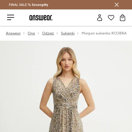
FINAL SALE %
Szczegóły
Oszczędzaj z Answear Club >
Answear
Ona
Odzież
Sukienki
Morgan sukienka RCOBRA