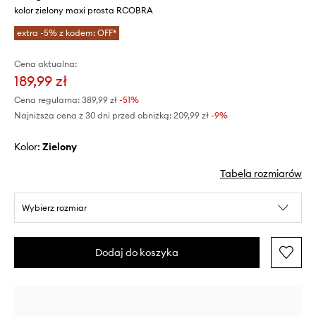
kolor zielony maxi prosta RCOBRA
extra -5% z kodem: OFF*
Cena aktualna:
189,99 zł
Cena regularna:
389,99 zł
-51%
Najniższa cena z 30 dni przed obniżką:
209,99 zł
 -9%
Kolor:
zielony
Tabela rozmiarów
Wybierz rozmiar
Dodaj do koszyka