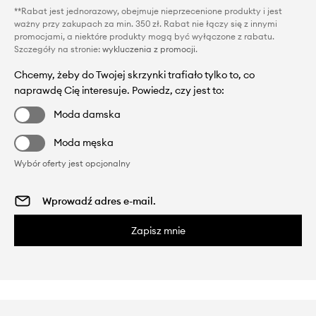
**Rabat jest jednorazowy, obejmuje nieprzecenione produkty i jest
ważny przy zakupach za min. 350 zł. Rabat nie łączy się z innymi
promocjami, a niektóre produkty mogą być wyłączone z rabatu.
Szczegóły na stronie:
wykluczenia z promocji
.
Chcemy, żeby do Twojej skrzynki trafiało tylko to, co
naprawdę Cię interesuje. Powiedz, czy jest to:
Moda damska
Moda męska
Wybór oferty jest opcjonalny
Zapisz mnie