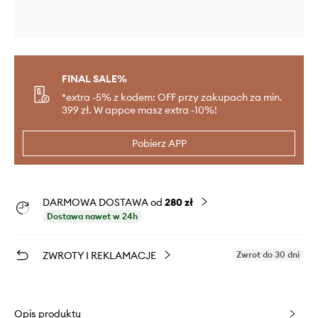
FINAL SALE%
*extra -5% z kodem: OFF przy zakupach za min.
399 zł. W appce masz extra -10%!
Pobierz APP
DARMOWA DOSTAWA od
280 zł
Dostawa nawet w 24h
ZWROTY I REKLAMACJE
Zwrot do 30 dni
Opis produktu