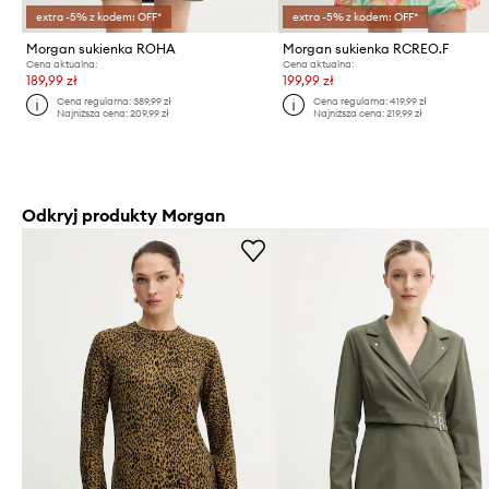
extra -5% z kodem: OFF*
extra -5% z kodem: OFF*
Morgan sukienka ROHA
Morgan sukienka RCREO.F
Cena aktualna:
Cena aktualna:
189,99 zł
199,99 zł
Cena regularna:
389,99 zł
Cena regularna:
419,99 zł
Najniższa cena:
209,99 zł
Najniższa cena:
219,99 zł
Odkryj produkty Morgan