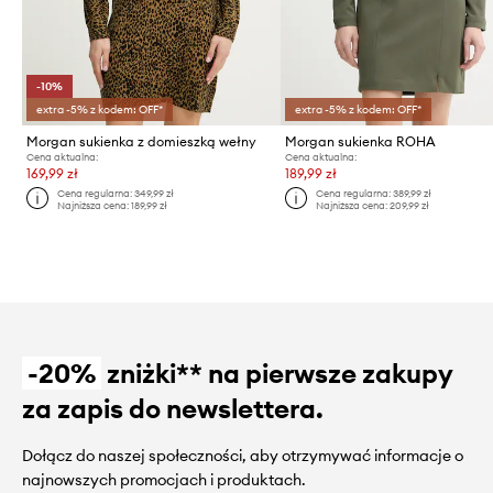
-10%
extra -5% z kodem: OFF*
extra -5% z kodem: OFF*
Morgan sukienka z domieszką wełny
Morgan sukienka ROHA
Cena aktualna:
Cena aktualna:
169,99 zł
189,99 zł
Cena regularna:
349,99 zł
Cena regularna:
389,99 zł
Najniższa cena:
189,99 zł
Najniższa cena:
209,99 zł
-20%
zniżki** na pierwsze zakupy
za zapis do newslettera.
Dołącz do naszej społeczności, aby otrzymywać informacje o
najnowszych promocjach i produktach.