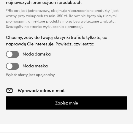
najnowszych promocjach i produktach.
**Rabat jest jednorazowy, obejmuje nieprzecenione produkty i jest
ważny przy zakupach za min. 350 zł. Rabat nie łączy się z innymi
promocjami, a niektóre produkty mogą być wyłączone z rabatu.
Szczegóły na stronie:
wykluczenia z promocji
.
Chcemy, żeby do Twojej skrzynki trafiało tylko to, co
naprawdę Cię interesuje. Powiedz, czy jest to:
Moda damska
Moda męska
Wybór oferty jest opcjonalny
Zapisz mnie