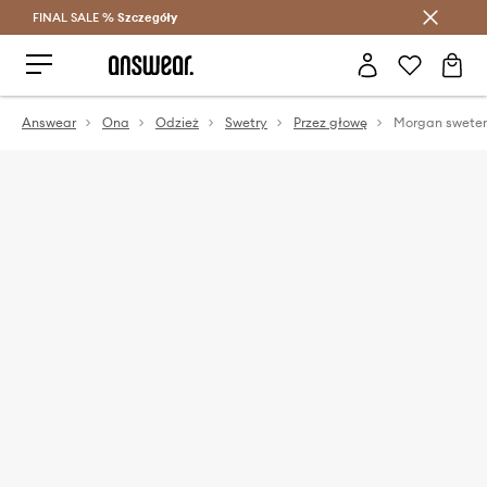
FINAL SALE %
Szczegóły
Oszczędzaj z Answear Club >
Answear
Ona
Odzież
Swetry
Przez głowę
Morgan sweter