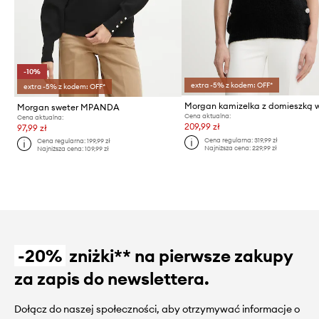
-10%
extra -5% z kodem: OFF*
extra -5% z kodem: OFF*
Morgan sweter MPANDA
Cena aktualna:
Cena aktualna:
209,99 zł
97,99 zł
Cena regularna:
319,99 zł
Cena regularna:
199,99 zł
Najniższa cena:
229,99 zł
Najniższa cena:
109,99 zł
-20%
zniżki** na pierwsze zakupy
za zapis do newslettera.
Dołącz do naszej społeczności, aby otrzymywać informacje o