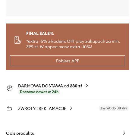
FINAL SALE%
*extra -5% z kodem: OFF przy zakupach za min.
399 zł. W appce masz extra -10%!
Pobierz APP
DARMOWA DOSTAWA od
280 zł
Dostawa nawet w 24h
ZWROTY I REKLAMACJE
Zwrot do 30 dni
Opis produktu