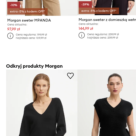
-39%
-10%
extra -5% z kodem: OFF*
extra -5% z kodem: OFF*
Morgan sweter MPANDA
Cena aktualna:
Cena aktualna:
144,99 zł
97,99 zł
Cena regularna:
239,99 zł
Cena regularna:
199,99 zł
Najniższa cena:
239,99 zł
Najniższa cena:
109,99 zł
Odkryj produkty Morgan