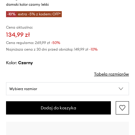
damski kolor czarny lekki
-10%
extra -5% z kodem: OFF*
Cena aktualna:
134,99 zł
Cena regularna:
269,99 zł
-50%
Najniższa cena z 30 dni przed obniżką:
149,99 zł
 -10%
Kolor:
czarny
Tabela rozmiarów
Wybierz rozmiar
Dodaj do koszyka