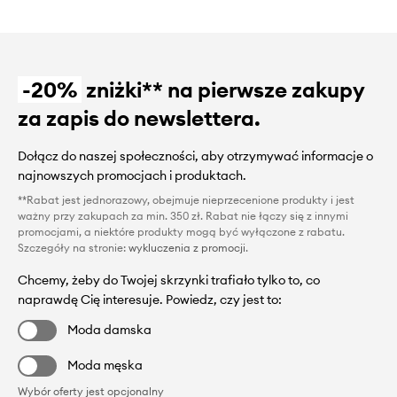
-20%
zniżki** na pierwsze zakupy
za zapis do newslettera.
Dołącz do naszej społeczności, aby otrzymywać informacje o
najnowszych promocjach i produktach.
**Rabat jest jednorazowy, obejmuje nieprzecenione produkty i jest
ważny przy zakupach za min. 350 zł. Rabat nie łączy się z innymi
promocjami, a niektóre produkty mogą być wyłączone z rabatu.
Szczegóły na stronie:
wykluczenia z promocji
.
Chcemy, żeby do Twojej skrzynki trafiało tylko to, co
naprawdę Cię interesuje. Powiedz, czy jest to:
Moda damska
Moda męska
Wybór oferty jest opcjonalny