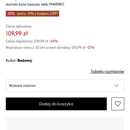
damski kolor beżowy lekki MARINO
-12%
extra -5% z kodem: OFF*
Cena aktualna:
109,99 zł
Cena regularna:
239,99 zł
-54%
Najniższa cena z 30 dni przed obniżką:
124,99 zł
 -12%
Kolor:
beżowy
Tabela rozmiarów
Wybierz rozmiar
Dodaj do koszyka