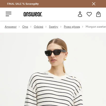
FINAL SALE %
Szczegóły
Oszczędzaj z Answear Club >
Answear
Ona
Odzież
Swetry
Przez głowę
Morgan swete