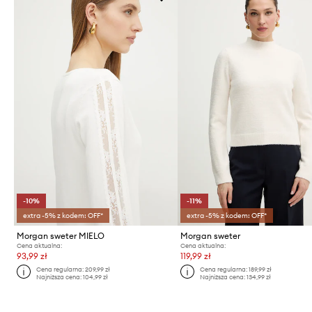
-10%
-11%
extra -5% z kodem: OFF*
extra -5% z kodem: OFF*
Morgan sweter MIELO
Morgan sweter
Cena aktualna:
Cena aktualna:
93,99 zł
119,99 zł
Cena regularna:
209,99 zł
Cena regularna:
189,99 zł
Najniższa cena:
104,99 zł
Najniższa cena:
134,99 zł