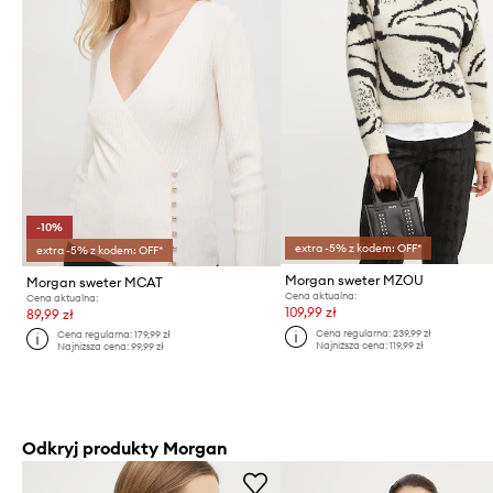
-10%
extra -5% z kodem: OFF*
extra -5% z kodem: OFF*
Morgan sweter MZOU
Morgan sweter MCAT
Cena aktualna:
Cena aktualna:
109,99 zł
89,99 zł
Cena regularna:
239,99 zł
Cena regularna:
179,99 zł
Najniższa cena:
119,99 zł
Najniższa cena:
99,99 zł
Odkryj produkty Morgan