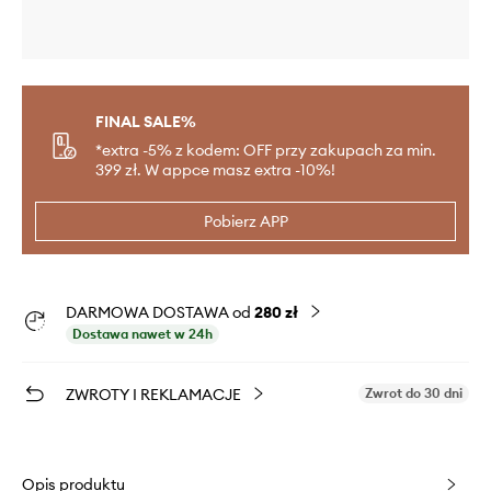
FINAL SALE%
*extra -5% z kodem: OFF przy zakupach za min.
399 zł. W appce masz extra -10%!
Pobierz APP
DARMOWA DOSTAWA od
280 zł
Dostawa nawet w 24h
ZWROTY I REKLAMACJE
Zwrot do 30 dni
Opis produktu