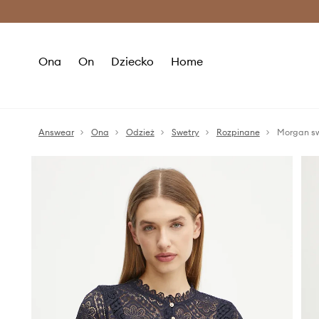
Premium Fashion Benefits >
O
Ona
On
Dziecko
Home
Answear
Ona
Odzież
Swetry
Rozpinane
Morgan s