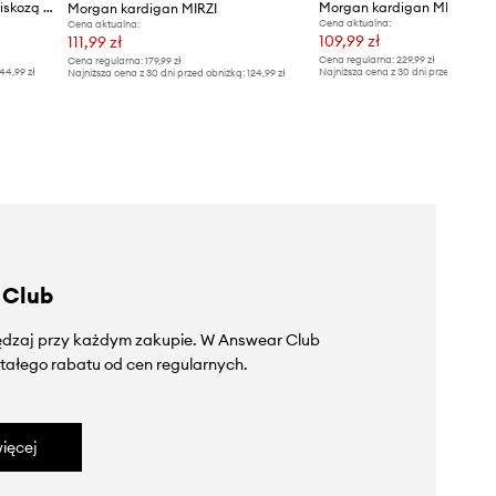
Morgan kardigan damski z wiskozą MAGATHE
Morgan kardigan MEDIN
Morgan kardigan MIRZI
Cena aktualna:
Cena aktualna:
109,99 zł
111,99 zł
Cena regularna:
229,99 zł
Cena regularna:
179,99 zł
44,99 zł
Najniższa cena z 30 dni przed obniżką
Najniższa cena z 30 dni przed obniżką:
124,99 zł
 Club
zędzaj przy każdym zakupie. W Answear Club
tałego rabatu od cen regularnych.
ięcej