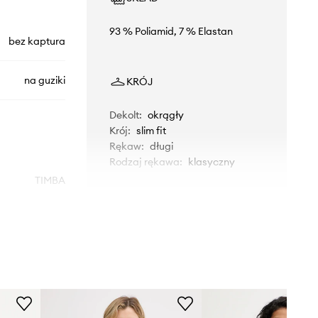
93 % Poliamid, 7 % Elastan
bez kaptura
na guziki
KRÓJ
Dekolt
:
okrągły
Krój
:
slim fit
Rękaw
:
długi
Rodzaj rękawa
:
klasyczny
TIMBA
WYMIARY
granatowy
Modelka ze zdjęcia ma 179 cm
Morgan
wzrostu i ma na sobie rozmiar S.
Rozmiarówka standardowa
Zalecamy wybór rozmiaru, jaki nosisz
zazwyczaj.