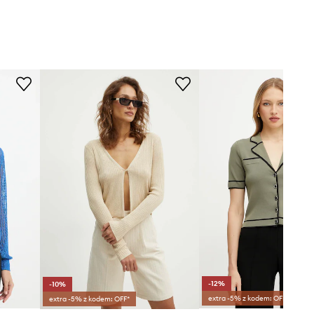
-12%
-10%
extra -5% z kodem: OFF*
extra -5% z kodem: OFF*