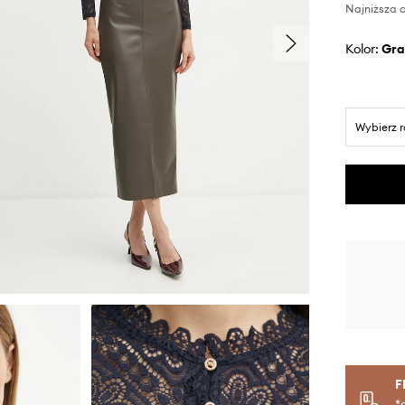
Najniższa c
Kolor:
gr
Wybierz 
F
*