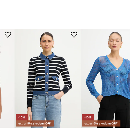
-10%
-10%
extra -5% z kodem: OFF*
extra -5% z kodem: OFF*