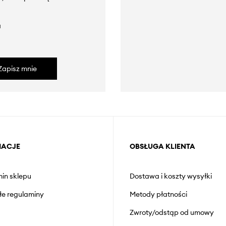
a
Zapisz mnie
MACJE
OBSŁUGA KLIENTA
in sklepu
Dostawa i koszty wysyłki
łe regulaminy
Metody płatności
Zwroty/odstąp od umowy