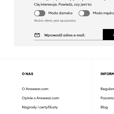
Cię interesuje. Powiedz, czy jest to:
Moda damska
Moda męsk
Wybór oferty jest opcjonalny
O NAS
INFOR
O Answear.com
Regulam
Opinie o Answear.com
Pozosta
Nagrody i certyfikaty
Blog