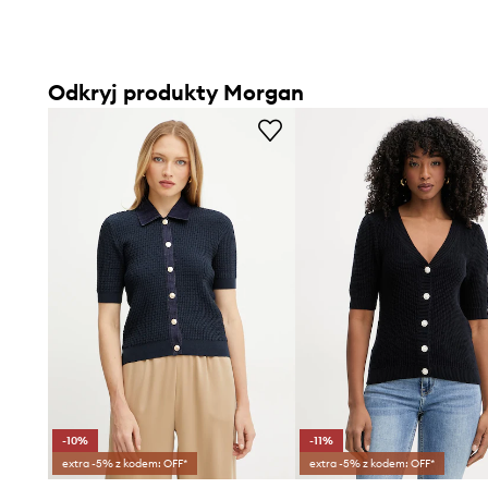
Odkryj produkty Morgan
-10%
-11%
extra -5% z kodem: OFF*
extra -5% z kodem: OFF*