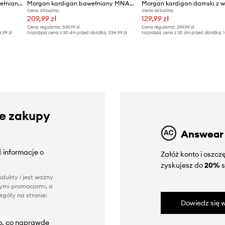
Morgan kardigan damski bawełniany
Morgan kardigan bawełniany MNAKI
Cena aktualna:
Cena aktualna:
209,99 zł
129,99 zł
Cena regularna:
339,99 zł
Cena regularna:
259,99 zł
4,99 zł
Najniższa cena z 30 dni przed obniżką:
234,99 zł
Najniższa cena z 30 dni przed obniżką:
1
ze zakupy
Answear
 informacje o
Załóż konto i oszc
zyskujesz do
20%
s
dukty i jest ważny
nnymi promocjami, a
góły na stronie:
Dowiedz się w
to, co naprawdę