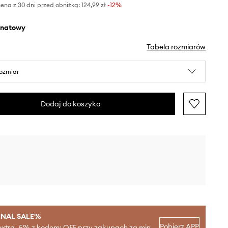
ena z 30 dni przed obniżką:
124,99 zł
 -12%
anatowy
Tabela rozmiarów
rozmiar
Dodaj do koszyka
INAL SALE%
Pobierz APP
extra -5% z kodem: OFF przy zakupach za min.