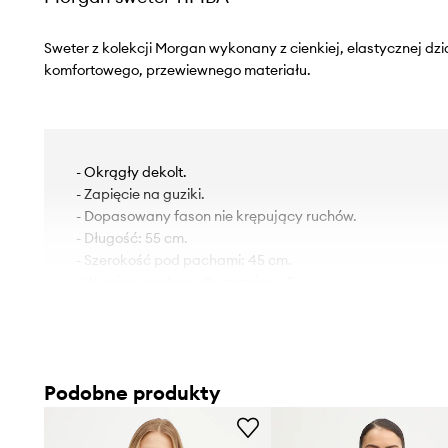
Sweter z kolekcji Morgan wykonany z cienkiej, elastycznej dz
komfortowego, przewiewnego materiału.
- Okrągły dekolt.
- Zapięcie na guziki.
- Dopasowany fason nie krępujący ruchów.
- Długość: 55 cm.
- Szerokość pod pachami: 45 cm.
- Wymiary podane dla rozmiaru: S.
Podobne produkty