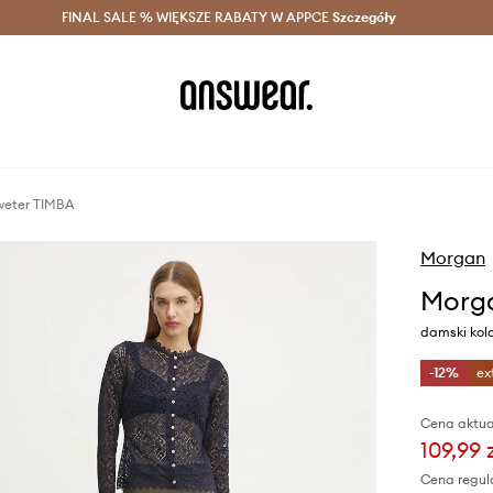
szczędzaj z Answear Club >
FINAL SALE % WIĘKSZE RABATY W APPCE
Dostawa nawet w 24h >
Szczegóły
News
weter TIMBA
Morgan
Morga
damski kol
-12%
ex
Cena aktua
109,99 
Cena regul