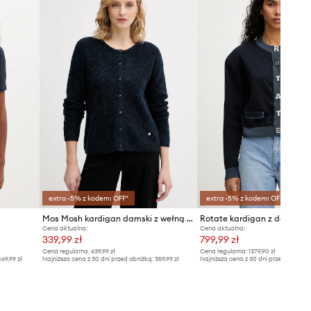
Tabela rozmiarów
extra -5% z kodem: OFF*
extra -5% z kodem: OFF*
Mos Mosh kardigan damski z wełną Almine
Cena aktualna:
Cena aktualna:
339,99 zł
799,99 zł
Cena regularna:
639,99 zł
Cena regularna:
1379,90 zł
69,99 zł
Najniższa cena z 30 dni przed obniżką:
359,99 zł
Najniższa cena z 30 dni przed obniżką