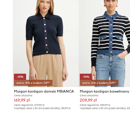
-10%
-10%
extra -5% z kodem: OFF*
extra -5% z kodem: OFF*
Morgan kardigan damski MBIANCA
Cena aktualna:
Cena aktualna:
169,99 zł
209,99 zł
Cena regularna:
279,99 zł
Cena regularna:
339,99 zł
Najniższa cena z 30 dni przed obniżką:
189,99 zł
Najniższa cena z 30 dni przed obniżką:
23