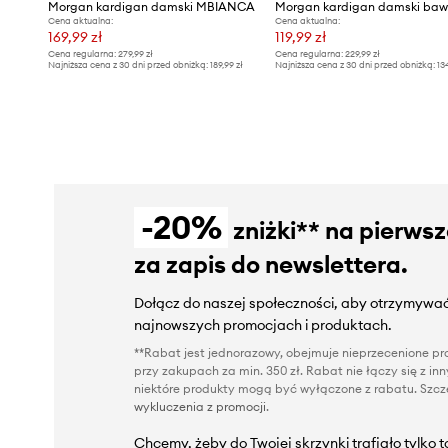
Morgan kardigan damski MBIANCA
Cena aktualna:
Cena aktualna:
169,99 zł
119,99 zł
Cena regularna:
279,99 zł
Cena regularna:
229,99 zł
Najniższa cena z 30 dni przed obniżką:
189,99 zł
Najniższa cena z 30 dni przed obniżką:
13
-20%
zniżki** na pierws
za zapis do newslettera.
Dołącz do naszej społeczności, aby otrzymywać
najnowszych promocjach i produktach.
**Rabat jest jednorazowy, obejmuje nieprzecenione pro
przy zakupach za min. 350 zł. Rabat nie łączy się z i
niektóre produkty mogą być wyłączone z rabatu. Szcze
wykluczenia z promocji
.
Chcemy, żeby do Twojej skrzynki trafiało tylko 