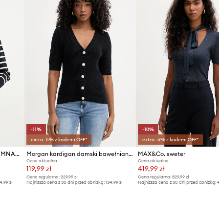
ID Produktu
-11%
-10%
extra -5% z kodem: OFF*
extra -5% z kodem: OFF*
Morgan kardigan bawełniany MNAKI
Morgan kardigan damski bawełniany
MAX&Co. sweter
Cena aktualna:
Cena aktualna:
119,99 zł
419,99 zł
Cena regularna:
229,99 zł
Cena regularna:
829,99 zł
4,99 zł
Najniższa cena z 30 dni przed obniżką:
134,99 zł
Najniższa cena z 30 dni przed obniżką:
4