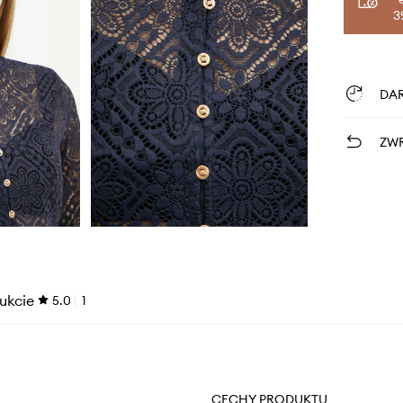
3
DA
ZWR
ukcie
5.0
1
CECHY PRODUKTU