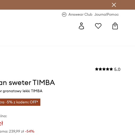
letter >
Regularne nowości >
Answear Club
Journal
Pomoc
5.0
n sweter TIMBA
or granatowy lekki TIMBA
tra -5% z kodem: OFF*
lna:
zł
arna:
239,99 zł
-54%