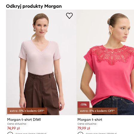
Odkryj produkty Morgan
-11%
extra -5% z kodem: OFF*
extra -5% z kodem: OFF*
Morgan t-shirt DIWI
Morgan t-shirt
Cena aktualna:
Cena aktualna:
74,99 zł
79,99 zł
Cena regularna:
129,99 zł
Cena regularna:
179,99 zł