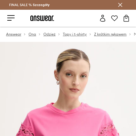
FINAL SALE %
Szczegóły
Oszczędzaj z Answear Club >
Answear
Ona
Odzież
Topy i t-shirty
Z krótkim rękawem