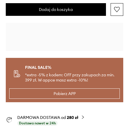
Dodaj do koszyka
FINAL SALE%
*extra -5% z kodem: OFF przy zakupach za min.
399 zł. W appce masz extra -10%!
Pobierz APP
DARMOWA DOSTAWA od
280 zł
Dostawa nawet w 24h