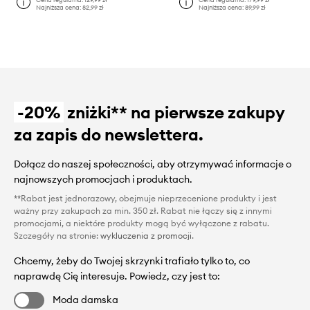
Najniższa cena:
82,99 zł
Najniższa cena:
89,99 zł
-20%
zniżki** na pierwsze zakupy
za zapis do newslettera.
Dołącz do naszej społeczności, aby otrzymywać informacje o
najnowszych promocjach i produktach.
**Rabat jest jednorazowy, obejmuje nieprzecenione produkty i jest
ważny przy zakupach za min. 350 zł. Rabat nie łączy się z innymi
promocjami, a niektóre produkty mogą być wyłączone z rabatu.
Szczegóły na stronie:
wykluczenia z promocji
.
Chcemy, żeby do Twojej skrzynki trafiało tylko to, co
naprawdę Cię interesuje. Powiedz, czy jest to:
Moda damska