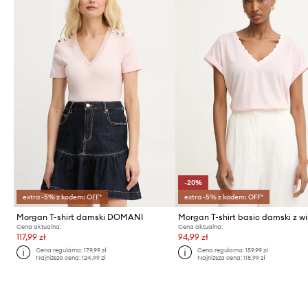
-20%
extra -5% z kodem: OFF*
extra -5% z kodem: OFF*
Morgan T-shirt damski DOMANI
Morgan T-shirt basic damski z w
Cena aktualna:
Cena aktualna:
117,99 zł
94,99 zł
Cena regularna:
179,99 zł
Cena regularna:
159,99 zł
Najniższa cena:
124,99 zł
Najniższa cena:
118,99 zł