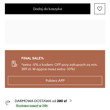
Dodaj do koszyka
FINAL SALE%
*extra -5% z kodem: OFF przy zakupach za min.
399 zł. W appce masz extra -10%!
Pobierz APP
DARMOWA DOSTAWA od
280 zł
Dostawa nawet w 24h