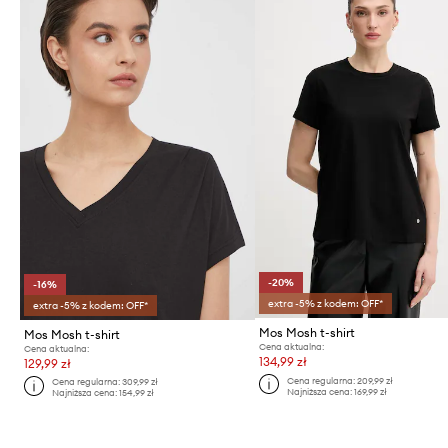
-20%
-16%
extra -5% z kodem: OFF*
extra -5% z kodem: OFF*
Mos Mosh t-shirt
Mos Mosh t-shirt
Cena aktualna:
Cena aktualna:
134,99 zł
129,99 zł
Cena regularna:
209,99 zł
Cena regularna:
309,99 zł
Najniższa cena:
169,99 zł
Najniższa cena:
154,99 zł