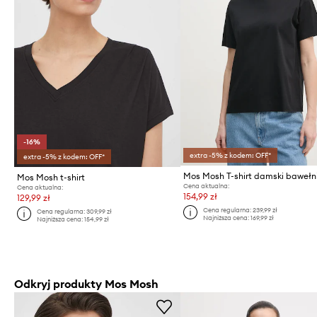
-16%
extra -5% z kodem: OFF*
extra -5% z kodem: OFF*
Mos Mosh T-shirt damski bawełn
Mos Mosh t-shirt
Cena aktualna:
Cena aktualna:
154,99 zł
129,99 zł
Cena regularna:
239,99 zł
Cena regularna:
309,99 zł
Najniższa cena:
169,99 zł
Najniższa cena:
154,99 zł
Odkryj produkty Mos Mosh