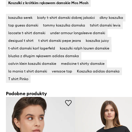
Koszulki z krótkim rękawem damskie Mos Mosh
koszulka serek
biały t-shirt damski dobrej jakości
dkny koszulka
top guess damski
tommy koszulka damska
tshirt damski levis
lacoste t-shirt damski
under armour longsleeve damski
desigual t shirt
t shirt damski pepe jeans
koszulka juicy
t-shirt damski karl lagerfeld
koszulki ralph lauren damskie
bluzka z długim rękawem adidas damska
calvin klein koszulki damskie
medicine t shirty damskie
la mania t shirt damski
versace top
Koszulka adidas damska
T shirt Pinko
Podobne produkty