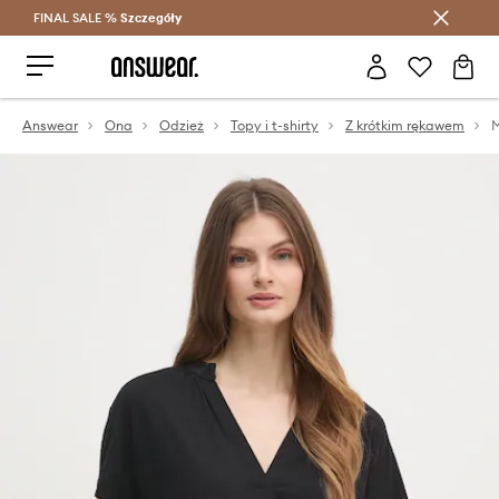
FINAL SALE %
Szczegóły
Oszczędzaj z Answear Club >
Answear
Ona
Odzież
Topy i t-shirty
Z krótkim rękawem
M