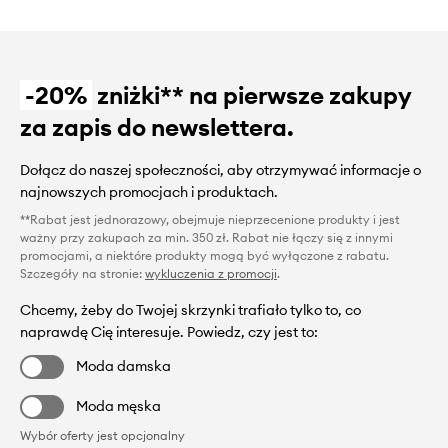
-20%
zniżki** na pierwsze zakupy
za zapis do newslettera.
Dołącz do naszej społeczności, aby otrzymywać informacje o
najnowszych promocjach i produktach.
**Rabat jest jednorazowy, obejmuje nieprzecenione produkty i jest
ważny przy zakupach za min. 350 zł. Rabat nie łączy się z innymi
promocjami, a niektóre produkty mogą być wyłączone z rabatu.
Szczegóły na stronie:
wykluczenia z promocji
.
Chcemy, żeby do Twojej skrzynki trafiało tylko to, co
naprawdę Cię interesuje. Powiedz, czy jest to:
Moda damska
Moda męska
Wybór oferty jest opcjonalny