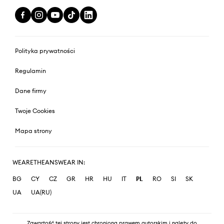
Polityka prywatności
Regulamin
Dane firmy
Twoje Cookies
Mapa strony
WEARETHEANSWEAR IN:
BG
CY
CZ
GR
HR
HU
IT
PL
RO
SI
SK
UA
UA(RU)
Zawartość tej strony jest chroniona prawem autorskim i należy do