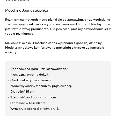
Moschino Jeans sukienka
Rozmiary na metkach mogą różnić się od zamawianych ze względu na
zastosowany przelicznik - oryginalna rozmiarówka produktów tej marki
jest rozmiarówką producenta. Dla pewności prosimy o zapoznanie się z
tabelą rozmiarową.
Sukienka z kolekcji Moschino Jeans wykonana z gładkiej dzianiny.
Model z wyjątkowo komfortowego materiału z wysoką zawartością
wiskozy.
- Dopasowana góra i rozkloszowany dół.
- Klasyczny, okrągły dekolt.
- Cienka, elastyczna dzianina.
- Model wykonany z dzianiny prążkowanej.
- Długość: 135 cm.
- Szerokość pod pachami: 31 cm.
- Szerokość w talii: 30 cm.
- Wymiary podane dla rozmiaru: S.