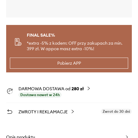
FINAL SALE%
*extra -5% z kodem: OFF przy zakupach za min.
399 zł. W appce masz extra -10%!
Pobierz APP
DARMOWA DOSTAWA od
280 zł
Dostawa nawet w 24h
ZWROTY I REKLAMACJE
Zwrot do 30 dni
Opis produktu