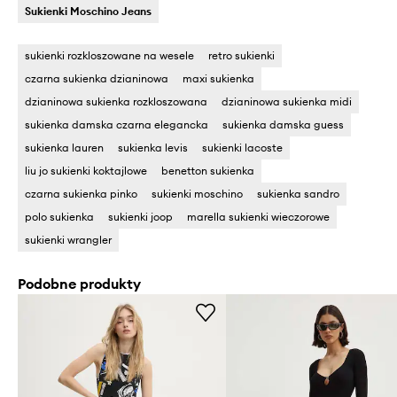
Sukienki Moschino Jeans
sukienki rozkloszowane na wesele
retro sukienki
czarna sukienka dzianinowa
maxi sukienka
dzianinowa sukienka rozkloszowana
dzianinowa sukienka midi
sukienka damska czarna elegancka
sukienka damska guess
sukienka lauren
sukienka levis
sukienki lacoste
liu jo sukienki koktajlowe
benetton sukienka
czarna sukienka pinko
sukienki moschino
sukienka sandro
polo sukienka
sukienki joop
marella sukienki wieczorowe
sukienki wrangler
Podobne produkty