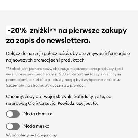
-20%
zniżki** na pierwsze zakupy
za zapis do newslettera.
Dołącz do naszej społeczności, aby otrzymywać informacje o
najnowszych promocjach i produktach.
**Rabat jest jednorazowy, obejmuje nieprzecenione produkty i jest
ważny przy zakupach za min. 350 zł. Rabat nie łączy się z innymi
promocjami, a niektóre produkty mogą być wyłączone z rabatu.
Szczegóły na stronie:
wykluczenia z promocji
.
Chcemy, żeby do Twojej skrzynki trafiało tylko to, co
naprawdę Cię interesuje. Powiedz, czy jest to:
Moda damska
Moda męska
Wybór oferty jest opcjonalny