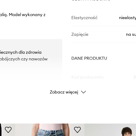
alią. Model wykonany z
Elastyczność
nieelast
Zapięcie
na s
iecznych dla zdrowia
DANE PRODUKTU
kobójczych czy nawozów
Kod producenta
.
Zobacz więcej
Kolor
Marka
Producent