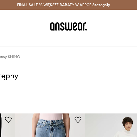
szczędzaj z Answear Club >
FINAL SALE % WIĘKSZE RABATY W APPCE
Dostawa nawet w 24h >
Szczegóły
News
ansy SHIMO
stępny