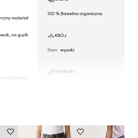
100 % Bawełna organiczna
yczny materiał
uwak, na guzik
KRÓJ
Stan
:
wysoki
WYMIARY
244142024405
Modelka ze zdjęcia ma 173 cm
wzrostu i ma na sobie rozmiar 36.
niebieski
Rozmiarówka standardowa
Zalecamy wybór rozmiaru, jaki nosisz
MUNTHE
zazwyczaj.
Tabela rozmiarów