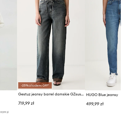
-25% z kodem: OFF*
Gestuz jeansy barrel damskie GZsusara
HUGO Blue jeansy
719,99 zł
499,99 zł
19,99 zł