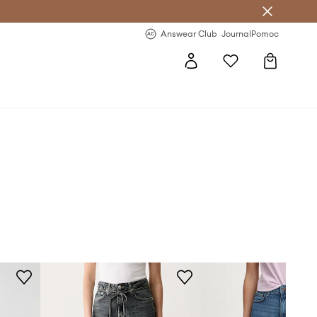
letter >
Regularne nowości >
Answear Club
Journal
Pomoc