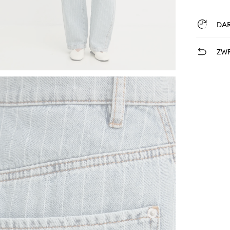
DA
ZWR