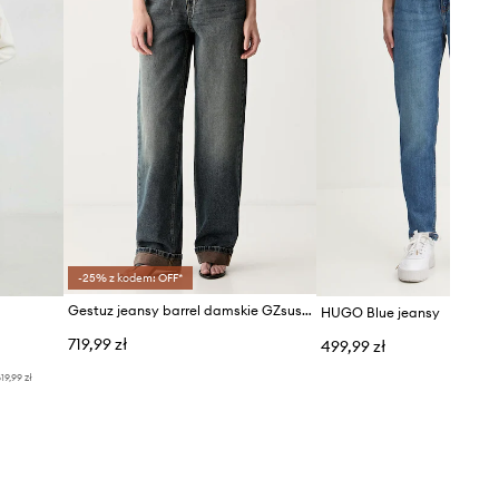
-25% z kodem: OFF*
Gestuz jeansy barrel damskie GZsusara
HUGO Blue jeansy
719,99 zł
499,99 zł
19,99 zł