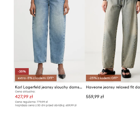
-35%
extra -5% z kodem: OFF*
-25% z kodem: OFF*
Karl Lagerfeld jeansy slouchy damskie
Haveone jeansy relaxed fit d
Cena aktualna:
427,99 zł
559,99 zł
Cena regularna:
779,99 zł
Najniższa cena z 30 dni przed obniżką:
659,99 zł