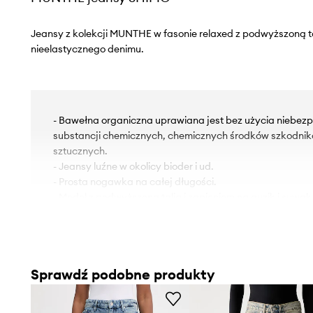
Jeansy z kolekcji MUNTHE w fasonie relaxed z podwyższoną t
nieelastycznego denimu.
- Bawełna organiczna uprawiana jest bez użycia niebezp
substancji chemicznych, chemicznych środków szkodni
sztucznych.
- Jeansy luźne w okolicy bioder i ud.
- Prosta nogawka na całej długości.
- Model z podwyższoną talią i zapięciem na guzik i suwak
- Dwie wsuwane kieszenie boczne.
- Dwie wsuwane kieszenie na pośladkach.
- Szerokość w pasie: 39 cm.
- Szerokość w biodrach: 55 cm.
Sprawdź podobne produkty
- Wysokość stanu: 34 cm.
- Szerokość nogawki na dole: 22 cm.
- Szerokość nogawki: 32,5 cm.