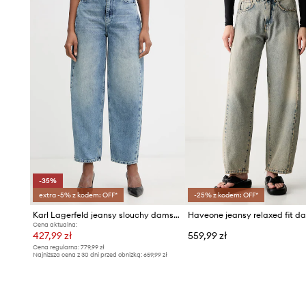
- Długość zewnętrzna nogawki: 105,5 cm.
- Wymiary podane dla rozmiaru: 36.
-35%
extra -5% z kodem: OFF*
-25% z kodem: OFF*
Karl Lagerfeld jeansy slouchy damskie
Haveone jeansy relaxed fit d
Cena aktualna:
427,99 zł
559,99 zł
Cena regularna:
779,99 zł
Najniższa cena z 30 dni przed obniżką:
659,99 zł