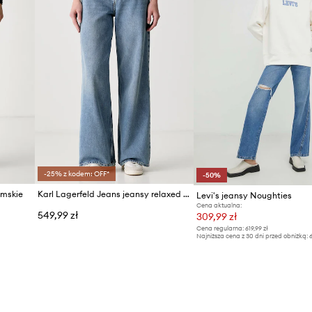
-25% z kodem: OFF*
-50%
amskie
Karl Lagerfeld Jeans jeansy relaxed fit damskie
Levi's jeansy Noughties
Cena aktualna:
549,99 zł
309,99 zł
Cena regularna:
619,99 zł
Najniższa cena z 30 dni przed obniżką:
6