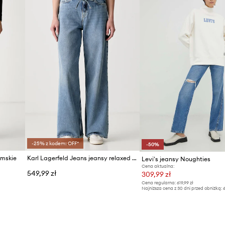
ID Produktu
-25% z kodem: OFF*
-50%
amskie
Karl Lagerfeld Jeans jeansy relaxed fit damskie
Levi's jeansy Noughties
Cena aktualna:
549,99 zł
309,99 zł
Cena regularna:
619,99 zł
Najniższa cena z 30 dni przed obniżką:
6