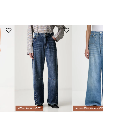
-15% z kodem: OFF*
extra -5% z kodem: OFF*