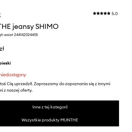
5.0
E
HE jeansy SHIMO
gh waist 244142024405
zł
ebieski
niedostępny
ktoś Cię uprzedził. Zapraszamy do zapoznania się z innymi
 z naszej oferty.
Inne z tej kategorii
Wszystkie produkty MUNTHE