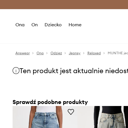
Premium Fashion Benefits >
O
Ona
On
Dziecko
Home
Answear
Ona
Odzież
Jeansy
Relaxed
MUNTHE je
Ten produkt jest aktualnie niedo
Sprawdź podobne produkty