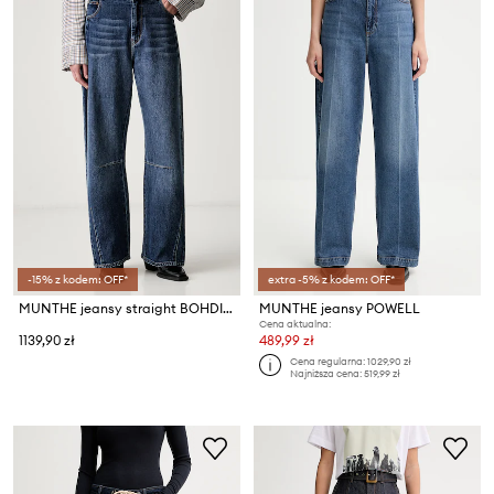
-15% z kodem: OFF*
extra -5% z kodem: OFF*
MUNTHE jeansy straight BOHDI LONG
MUNTHE jeansy POWELL
Cena aktualna:
1139,90 zł
489,99 zł
Cena regularna:
1029,90 zł
Najniższa cena:
519,99 zł