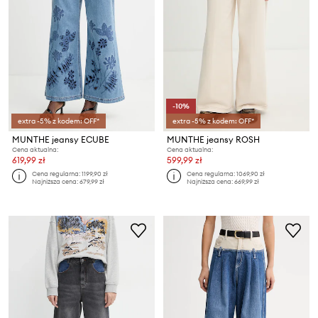
-10%
extra -5% z kodem: OFF*
extra -5% z kodem: OFF*
MUNTHE jeansy ECUBE
MUNTHE jeansy ROSH
Cena aktualna:
Cena aktualna:
619,99 zł
599,99 zł
Cena regularna:
1199,90 zł
Cena regularna:
1069,90 zł
Najniższa cena:
679,99 zł
Najniższa cena:
669,99 zł