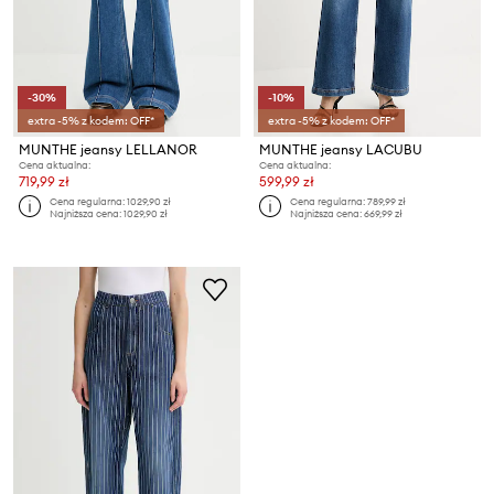
-30%
-10%
extra -5% z kodem: OFF*
extra -5% z kodem: OFF*
MUNTHE jeansy LELLANOR
MUNTHE jeansy LACUBU
Cena aktualna:
Cena aktualna:
719,99 zł
599,99 zł
Cena regularna:
1029,90 zł
Cena regularna:
789,99 zł
Najniższa cena:
1029,90 zł
Najniższa cena:
669,99 zł