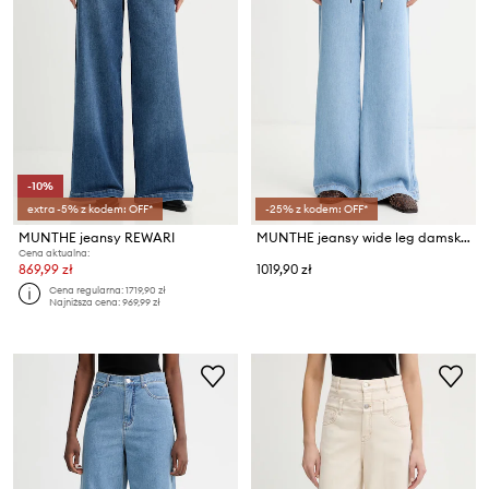
-10%
extra -5% z kodem: OFF*
-25% z kodem: OFF*
MUNTHE jeansy REWARI
MUNTHE jeansy wide leg damskie OBEY
Cena aktualna:
869,99 zł
1019,90 zł
Cena regularna:
1719,90 zł
Najniższa cena:
969,99 zł