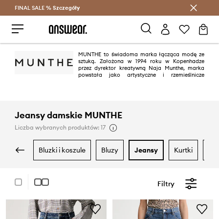
FINAL SALE %
Szczegóły
Oszczędzaj z Answear Club >
MUNTHE to świadoma marka łącząca modę ze
sztuką. Założona w 1994 roku w Kopenhadze
przez dyrektor kreatywną Naja Munthe, marka
powstała jako artystyczne i rzemieślnicze
antidotum na współczesny przemysł modowy, MUNTHE jest dziś dobrze
znanym i docenianym duńskim domem mody. MUNTHE słynie od starannie
dobranych, wysokiej jakości tkanin, delikatnych detali, schludnych
konstrukcji oraz zaangażowania w produkcję o niskim wpływie na
środowisko.
Jeansy damskie MUNTHE
Liczba wybranych produktów: 17
bluzki i koszule
bluzy
jeansy
kurtki
m
Filtry