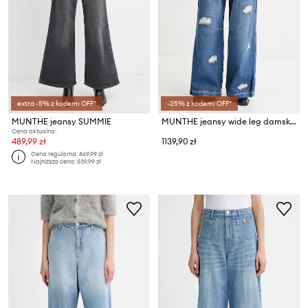
extra -5% z kodem: OFF*
-25% z kodem: OFF*
MUNTHE jeansy SUMMIE
MUNTHE jeansy wide leg damskie NEZZA
Cena aktualna:
489,99 zł
1139,90 zł
Cena regularna:
869,99 zł
Najniższa cena:
539,99 zł