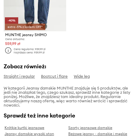
-40%
extra -5% z kodem: OFF*
MUNTHE jeansy SHIMO
Cena aktualna:
559,99 zł
Cena regularna:
939,99 zł
Najniższa cena:
939,99 zł
Zobacz również:
Straight i regular
Bootcut i flare
Wide leg
W kategorii Jeansy damskie MUNTHE znajduje się 5 produktów, ale
jeśli nie znalazłaś tego, czego szukasz, sprawdź inne kategorie z listy
poniżej. Możliwe, że znajdziesz tam idealny produkt. Regularnie
aktualizujemy naszą ofertę, więc warto również wrócić i sprawdzić
nowości.
Sprawdź też inne kategorie
Krótkie kurtki jeansowe
Szorty jeansowe damskie
Jeansy damskie wysoki stan
Beżowe jeansy - damskie i męskie