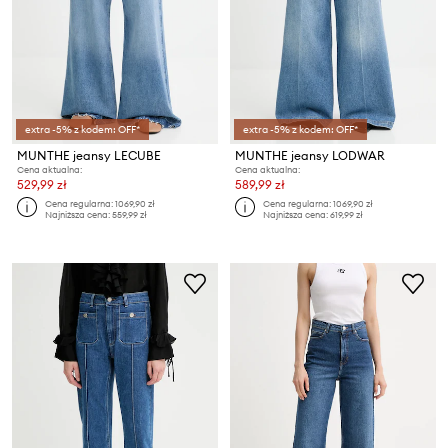
extra -5% z kodem: OFF*
extra -5% z kodem: OFF*
MUNTHE jeansy LECUBE
MUNTHE jeansy LODWAR
Cena aktualna:
Cena aktualna:
529,99 zł
589,99 zł
Cena regularna:
1069,90 zł
Cena regularna:
1069,90 zł
Najniższa cena:
559,99 zł
Najniższa cena:
619,99 zł