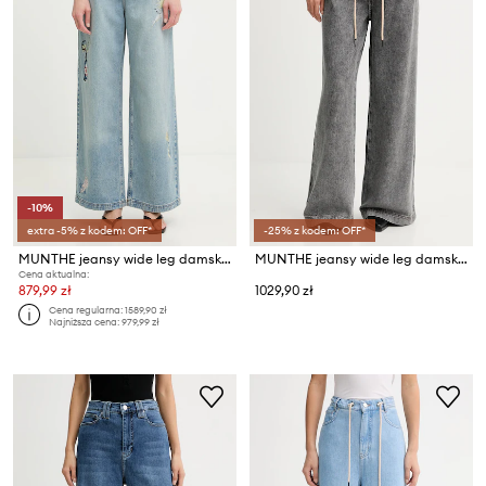
-10%
extra -5% z kodem: OFF*
-25% z kodem: OFF*
MUNTHE jeansy wide leg damskie BRALI
MUNTHE jeansy wide leg damskie OBEY
Cena aktualna:
879,99 zł
1029,90 zł
Cena regularna:
1589,90 zł
Najniższa cena:
979,99 zł