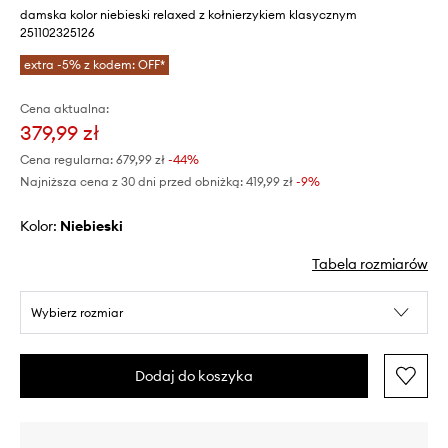
damska kolor niebieski relaxed z kołnierzykiem klasycznym
251102325126
extra -5% z kodem: OFF*
Cena aktualna:
379,99 zł
Cena regularna:
679,99 zł
-44%
Najniższa cena z 30 dni przed obniżką:
419,99 zł
 -9%
Kolor:
niebieski
Tabela rozmiarów
Wybierz rozmiar
Dodaj do koszyka