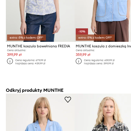
-10%
extra -5% z kodem: OFF*
extra -5% z kodem: OFF*
MUNTHE koszula bawełniana FREDIA
Cena aktualna:
Cena aktualna:
399,99 zł
359,99 zł
Cena regularna:
679,99 zł
Cena regularna:
639,99 zł
Najniższa cena:
439,99 zł
Najniższa cena:
399,99 zł
Odkryj produkty MUNTHE