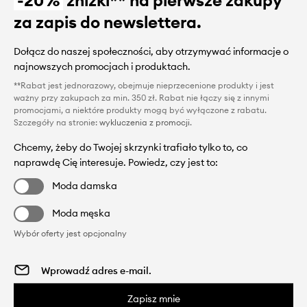
-20%
zniżki** na pierwsze zakupy
za zapis do newslettera.
Dołącz do naszej społeczności, aby otrzymywać informacje o
najnowszych promocjach i produktach.
**Rabat jest jednorazowy, obejmuje nieprzecenione produkty i jest
ważny przy zakupach za min. 350 zł. Rabat nie łączy się z innymi
promocjami, a niektóre produkty mogą być wyłączone z rabatu.
Szczegóły na stronie:
wykluczenia z promocji
.
Chcemy, żeby do Twojej skrzynki trafiało tylko to, co
naprawdę Cię interesuje. Powiedz, czy jest to:
Moda damska
Moda męska
Wybór oferty jest opcjonalny
Zapisz mnie