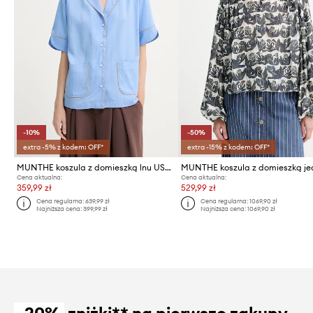
-10%
-50%
extra -5% z kodem: OFF*
extra -15% z kodem: OFF*
MUNTHE koszula z domieszką lnu USHI
Cena aktualna:
Cena aktualna:
359,99 zł
529,99 zł
Cena regularna:
639,99 zł
Cena regularna:
1069,90 zł
Najniższa cena:
399,99 zł
Najniższa cena:
1069,90 zł