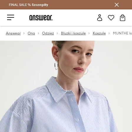
FINAL SALE %
Szczegóły
Oszczędzaj z Answear Club >
Answear
Ona
Odzież
Bluzki i koszule
Koszule