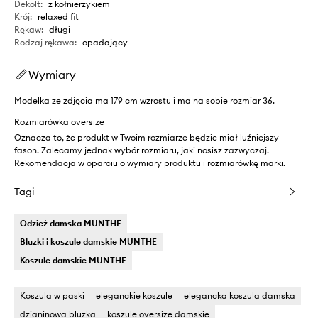
Dekolt
:
z kołnierzykiem
Krój
:
relaxed fit
Rękaw
:
długi
Rodzaj rękawa
:
opadający
Wymiary
Modelka ze zdjęcia ma 179 cm wzrostu i ma na sobie rozmiar 36.
Rozmiarówka oversize
Oznacza to, że produkt w Twoim rozmiarze będzie miał luźniejszy
fason. Zalecamy jednak wybór rozmiaru, jaki nosisz zazwyczaj.
Rekomendacja w oparciu o wymiary produktu i rozmiarówkę marki.
Tagi
Odzież damska MUNTHE
Bluzki i koszule damskie MUNTHE
Koszule damskie MUNTHE
Koszula w paski
eleganckie koszule
elegancka koszula damska
dzianinowa bluzka
koszule oversize damskie