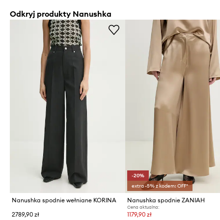
Odkryj produkty Nanushka
-20%
extra -5% z kodem: OFF*
Nanushka spodnie wełniane KORINA
Nanushka spodnie ZANIAH
Cena aktualna:
2789,90 zł
1179,90 zł