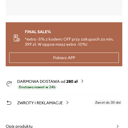
FINAL SALE%
*extra -5% z kodem: OFF przy zakupach za min.
399 zł. W appce masz extra -10%!
Pobierz APP
DARMOWA DOSTAWA od
280 zł
Dostawa nawet w 24h
ZWROTY I REKLAMACJE
Zwrot do 30 dni
Opis produktu