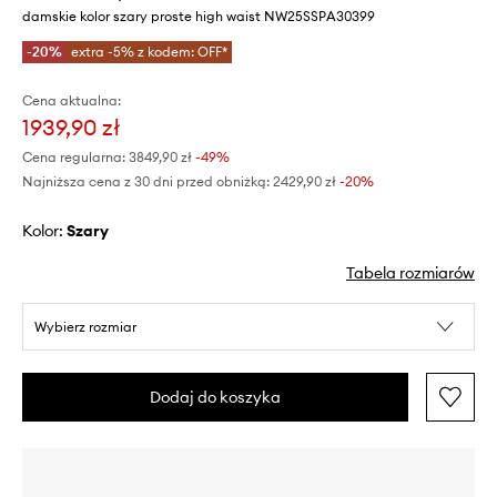
damskie kolor szary proste high waist NW25SSPA30399
-20%
extra -5% z kodem: OFF*
Cena aktualna:
1939,90 zł
Cena regularna:
3849,90 zł
-49%
Najniższa cena z 30 dni przed obniżką:
2429,90 zł
 -20%
Kolor:
szary
Tabela rozmiarów
Wybierz rozmiar
Dodaj do koszyka