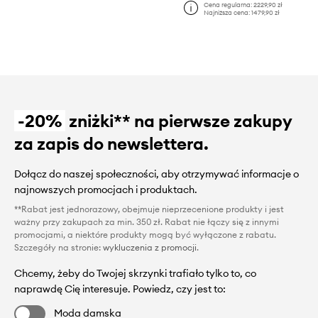
Cena regularna:
2229,90 zł
Najniższa cena:
1479,90 zł
-20%
zniżki** na pierwsze zakupy
za zapis do newslettera.
Dołącz do naszej społeczności, aby otrzymywać informacje o
najnowszych promocjach i produktach.
**Rabat jest jednorazowy, obejmuje nieprzecenione produkty i jest
ważny przy zakupach za min. 350 zł. Rabat nie łączy się z innymi
promocjami, a niektóre produkty mogą być wyłączone z rabatu.
Szczegóły na stronie:
wykluczenia z promocji
.
Chcemy, żeby do Twojej skrzynki trafiało tylko to, co
naprawdę Cię interesuje. Powiedz, czy jest to:
Moda damska