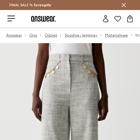
FINAL SALE %
Szczegóły
Oszczędzaj z Answear Club >
Answear
Ona
Odzież
Spodnie i legginsy
Materiałowe
Na