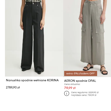
extra -5% z kodem: OFF*
Nanushka spodnie wełniane KORINA
AERON spodnie OPAL
Cena aktualna:
2789,90 zł
719,99 zł
Cena regularna:
2229,90 zł
Najniższa cena:
759,99 zł