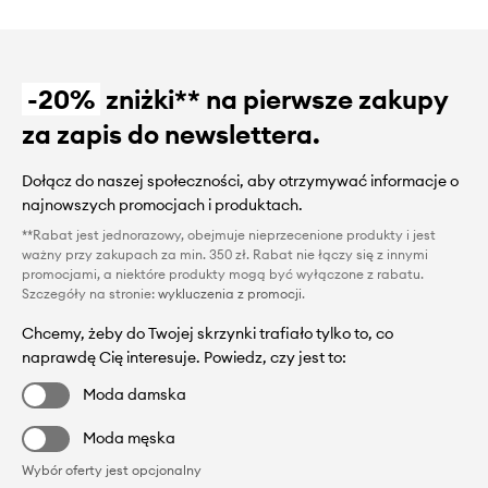
-20%
zniżki** na pierwsze zakupy
za zapis do newslettera.
Dołącz do naszej społeczności, aby otrzymywać informacje o
najnowszych promocjach i produktach.
**Rabat jest jednorazowy, obejmuje nieprzecenione produkty i jest
ważny przy zakupach za min. 350 zł. Rabat nie łączy się z innymi
promocjami, a niektóre produkty mogą być wyłączone z rabatu.
Szczegóły na stronie:
wykluczenia z promocji
.
Chcemy, żeby do Twojej skrzynki trafiało tylko to, co
naprawdę Cię interesuje. Powiedz, czy jest to:
Moda damska
Moda męska
Wybór oferty jest opcjonalny