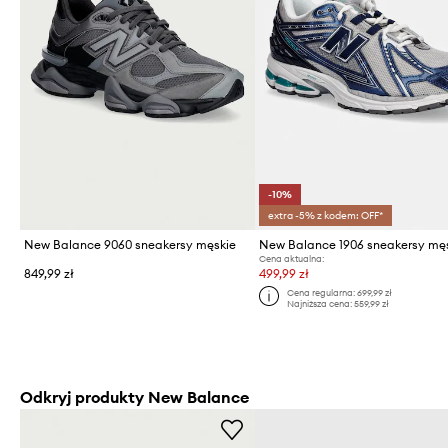
-10%
extra -5% z kodem: OFF*
New Balance 9060 sneakersy męskie
New Balance 1906 sneakersy mę
Cena aktualna:
849,99 zł
499,99 zł
Cena regularna:
699,99 zł
Najniższa cena:
559,99 zł
Odkryj produkty New Balance