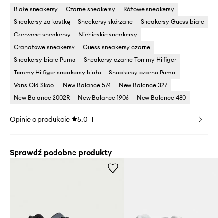
Białe sneakersy
Czarne sneakersy
Różowe sneakersy
Sneakersy za kostkę
Sneakersy skórzane
Sneakersy Guess białe
Czerwone sneakersy
Niebieskie sneakersy
Granatowe sneakersy
Guess sneakersy czarne
Sneakersy białe Puma
Sneakersy czarne Tommy Hilfiger
Tommy Hilfiger sneakersy białe
Sneakersy czarne Puma
Vans Old Skool
New Balance 574
New Balance 327
New Balance 2002R
New Balance 1906
New Balance 480
Opinie o produkcie
5.0
1
Sprawdź podobne produkty