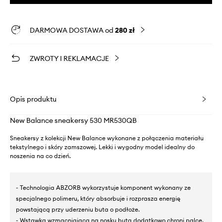
DARMOWA DOSTAWA od
280 zł
ZWROTY I REKLAMACJE
Opis produktu
New Balance sneakersy 530 MR530QB
Sneakersy z kolekcji New Balance wykonane z połączenia materiału
tekstylnego i skóry zamszowej. Lekki i wygodny model idealny do
noszenia na co dzień.
- Technologia ABZORB wykorzystuje komponent wykonany ze
specjalnego polimeru, który absorbuje i rozprasza energię
powstającą przy uderzeniu buta o podłoże.
- Wstawka wzmacniająca na nosku buta dodatkowo chroni palce.