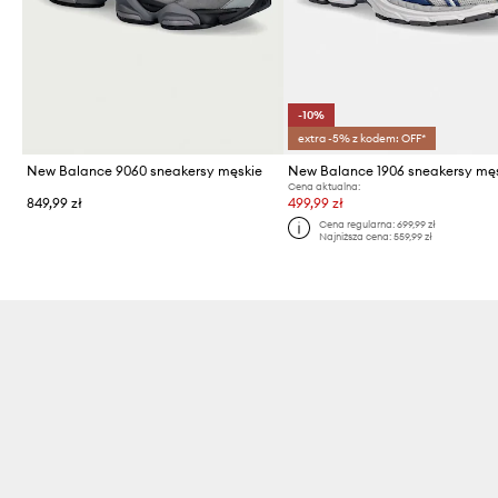
-10%
extra -5% z kodem: OFF*
New Balance 9060 sneakersy męskie
New Balance 1906 sneakersy mę
Cena aktualna:
849,99 zł
499,99 zł
Cena regularna:
699,99 zł
Najniższa cena:
559,99 zł