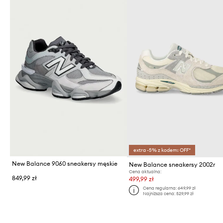
extra -5% z kodem: OFF*
New Balance 9060 sneakersy męskie
New Balance sneakersy 2002r
Cena aktualna:
849,99 zł
499,99 zł
Cena regularna:
649,99 zł
Najniższa cena:
529,99 zł