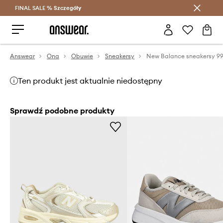
FINAL SALE %
Szczegóły
Oszczędzaj z Answear Club >
Answear
Ona
Obuwie
Sneakersy
New Balance sneakersy 9
Ten produkt jest aktualnie niedostępny
Sprawdź podobne produkty