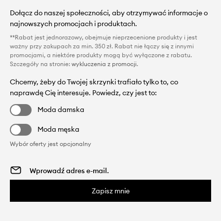
Dołącz do naszej społeczności, aby otrzymywać informacje o
najnowszych promocjach i produktach.
**Rabat jest jednorazowy, obejmuje nieprzecenione produkty i jest
ważny przy zakupach za min. 350 zł. Rabat nie łączy się z innymi
promocjami, a niektóre produkty mogą być wyłączone z rabatu.
Szczegóły na stronie:
wykluczenia z promocji
.
Chcemy, żeby do Twojej skrzynki trafiało tylko to, co
naprawdę Cię interesuje. Powiedz, czy jest to:
Moda damska
Moda męska
Wybór oferty jest opcjonalny
Zapisz mnie