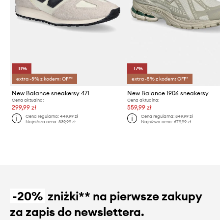
-11%
-17%
extra -5% z kodem: OFF*
extra -5% z kodem: OFF*
New Balance sneakersy 471
New Balance 1906 sneakersy
Cena aktualna:
Cena aktualna:
299,99 zł
559,99 zł
Cena regularna:
449,99 zł
Cena regularna:
849,99 zł
Najniższa cena:
339,99 zł
Najniższa cena:
679,99 zł
-20%
zniżki** na pierwsze zakupy
za zapis do newslettera.