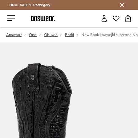
FINAL SALE %
Szczegóły
Oszczędzaj z Answear Club >
Answear
Ona
Obuwie
Botki
New Rock