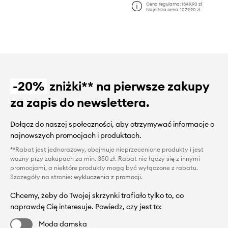
Cena regularna:
1349,90 zł
Najniższa cena:
1079,90 zł
-20%
zniżki** na pierwsze zakupy
za zapis do newslettera.
Dołącz do naszej społeczności, aby otrzymywać informacje o
najnowszych promocjach i produktach.
**Rabat jest jednorazowy, obejmuje nieprzecenione produkty i jest
ważny przy zakupach za min. 350 zł. Rabat nie łączy się z innymi
promocjami, a niektóre produkty mogą być wyłączone z rabatu.
Szczegóły na stronie:
wykluczenia z promocji
.
Chcemy, żeby do Twojej skrzynki trafiało tylko to, co
naprawdę Cię interesuje. Powiedz, czy jest to:
Moda damska