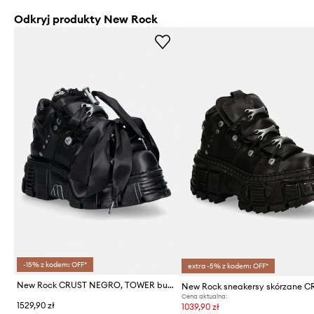
Odkryj produkty New Rock
-15% z kodem: OFF*
extra -5% z kodem: OFF*
New Rock CRUST NEGRO, TOWER buty damskie skórzane
Cena aktualna:
1529,90 zł
1039,90 zł