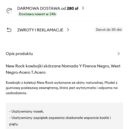
DARMOWA DOSTAWA od
280 zł
Dostawa nawet w 24h
ZWROTY I REKLAMACJE
Zwrot do 30 dni
Opis produktu
New Rock kowbojki skórzane Nomada Y Firence Negro, West
Negro-Acero T.Acero
Kowbojki z kolekcji New Rock wykonane ze skóry naturalnej. Model z
gumową podeszwą zewnętrzną, która jest wytrzymała i odporna na
uszkodzenia.
- Usztywniony nosek.
- Usztywniony zapiętek zapewnia doskonałe wsparcie kostki i
pięty.