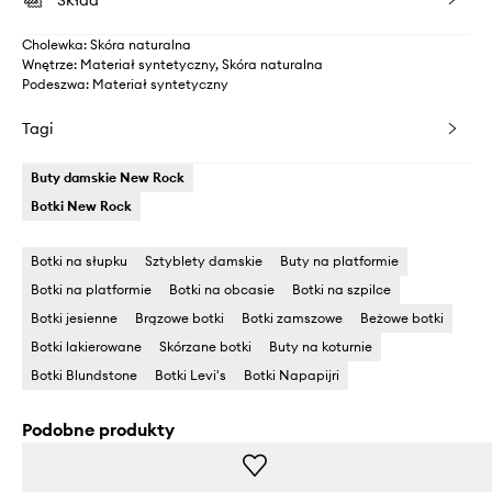
Skład
Cholewka: Skóra naturalna
Wnętrze: Materiał syntetyczny, Skóra naturalna
Podeszwa: Materiał syntetyczny
Tagi
Buty damskie New Rock
Botki New Rock
Botki na słupku
Sztyblety damskie
Buty na platformie
Botki na platformie
Botki na obcasie
Botki na szpilce
Botki jesienne
Brązowe botki
Botki zamszowe
Beżowe botki
Botki lakierowane
Skórzane botki
Buty na koturnie
Botki Blundstone
Botki Levi's
Botki Napapijri
Podobne produkty