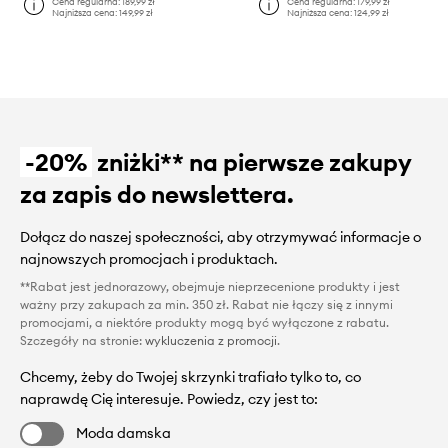
Cena regularna:
189,99 zł
Cena regularna:
179,99 zł
Najniższa cena:
149,99 zł
Najniższa cena:
124,99 zł
-20%
zniżki** na pierwsze zakupy
za zapis do newslettera.
Dołącz do naszej społeczności, aby otrzymywać informacje o
najnowszych promocjach i produktach.
**Rabat jest jednorazowy, obejmuje nieprzecenione produkty i jest
ważny przy zakupach za min. 350 zł. Rabat nie łączy się z innymi
promocjami, a niektóre produkty mogą być wyłączone z rabatu.
Szczegóły na stronie:
wykluczenia z promocji
.
Chcemy, żeby do Twojej skrzynki trafiało tylko to, co
naprawdę Cię interesuje. Powiedz, czy jest to:
Moda damska