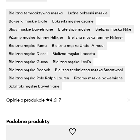
Bielizna termoaktywna męska
Luźne bokserki męskie
Bokserki męskie białe
Bokserki męskie czarne
Slipy męskie bawełniane
Białe slipy męskie
Bielizna męska Nike
Piżamy męskie Tommy Hilfiger
Bielizna męska Tommy Hilfiger
Bielizna męska Puma
Bielizna męska Under Armour
Bielizna męska Diesel
Bielizna męska Lacoste
Bielizna męska Guess
Bielizna męska Levi's
Bielizna męska Reebok
Bielizna techniczna męska Smartwool
Bielizna męska Polo Ralph Lauren
Piżamy męskie bawełniane
Szlafroki męskie bawełniane
Opinie o produkcie
4.6
7
Podobne produkty