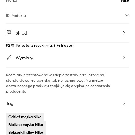
Marka
Nike
ID Produktu
Skład
92 % Poliester z recyklingu, 8 % Elastan
Wymiary
Rozmiary prezentowane w sklepie zostały przeliczone na
standardową, europejską tabelę rozmiarową. Na metce
dostarczonego produktu znajduje się oryginalne oznaczenie
producenta.
Tagi
Odzież męska Nike
Bielizna męska Nike
Bokserki i slipy Nike