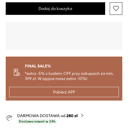
Dodaj do koszyka
FINAL SALE%
*extra -5% z kodem: OFF przy zakupach za min.
399 zł. W appce masz extra -10%!
Pobierz APP
DARMOWA DOSTAWA od
280 zł
Dostawa nawet w 24h