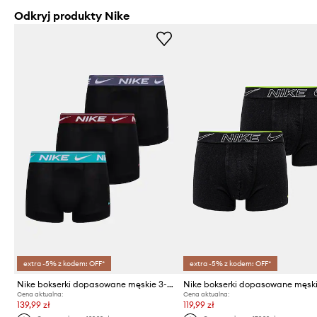
Odkryj produkty Nike
extra -5% z kodem: OFF*
extra -5% z kodem: OFF*
Nike bokserki dopasowane męskie 3-pack
Cena aktualna:
Cena aktualna:
139,99 zł
119,99 zł