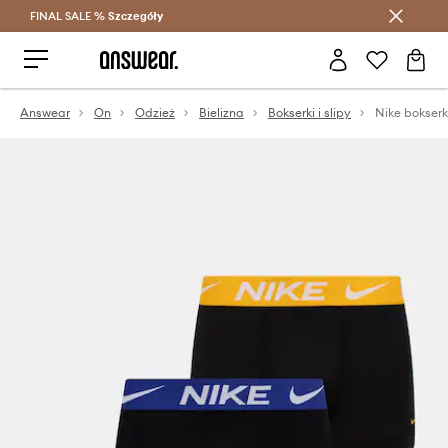
FINAL SALE %
Szczegóły
Oszczędzaj z Answear Club >
Answear
On
Odzież
Bielizna
Bokserki i slipy
Nike bokserk