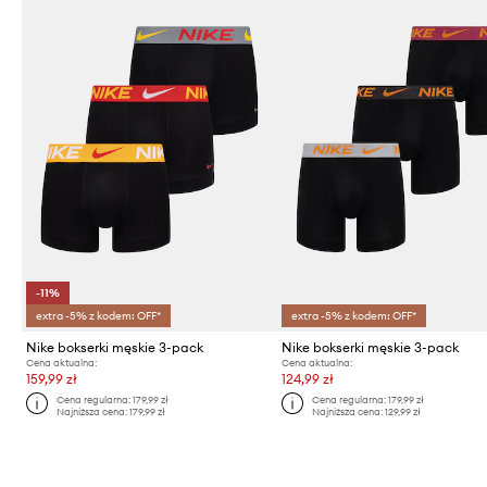
-11%
extra -5% z kodem: OFF*
extra -5% z kodem: OFF*
Nike bokserki męskie 3-pack
Nike bokserki męskie 3-pack
Cena aktualna:
Cena aktualna:
159,99 zł
124,99 zł
Cena regularna:
179,99 zł
Cena regularna:
179,99 zł
Najniższa cena:
179,99 zł
Najniższa cena:
129,99 zł