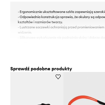
- Ergonomicznie ukształtowane szkła zapewniają szeroki
- Odpowiednia konstrukcja sprawia, że okulary są odpow
kształtów i rozmiarów twarzy.
- Lustrzane soczewki ochraniają przed promieniowaniem
widzenie.
- Silikonowe wykończenie nie podrażnia skóry i dobrze do
twarzy.
Sprawdź podobne produkty