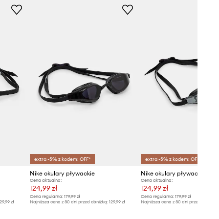
extra -5% z kodem: OFF*
extra -5% z kodem: OFF*
Nike okulary pływackie
Nike okulary pływackie
Cena aktualna:
Cena aktualna:
124,99 zł
124,99 zł
Cena regularna:
179,99 zł
Cena regularna:
179,99 zł
29,99 zł
Najniższa cena z 30 dni przed obniżką:
129,99 zł
Najniższa cena z 30 dni przed obniżką