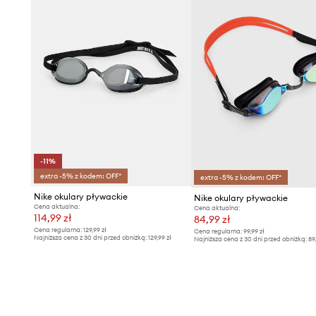
-11%
extra -5% z kodem: OFF*
extra -5% z kodem: OFF*
Nike okulary pływackie
Nike okulary pływackie
Cena aktualna:
Cena aktualna:
114,99 zł
84,99 zł
Cena regularna:
129,99 zł
Cena regularna:
99,99 zł
Najniższa cena z 30 dni przed obniżką:
129,99 zł
Najniższa cena z 30 dni przed obniżką:
89