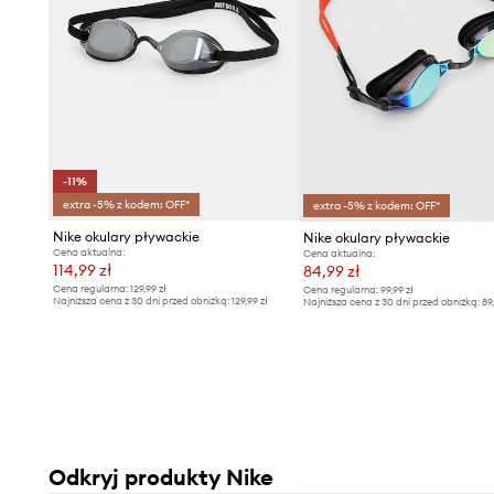
-11%
extra -5% z kodem: OFF*
extra -5% z kodem: OFF*
Nike okulary pływackie
Nike okulary pływackie
Cena aktualna:
Cena aktualna:
114,99 zł
84,99 zł
Cena regularna:
129,99 zł
Cena regularna:
99,99 zł
Najniższa cena z 30 dni przed obniżką:
129,99 zł
Najniższa cena z 30 dni przed obniżką:
89
Odkryj produkty Nike