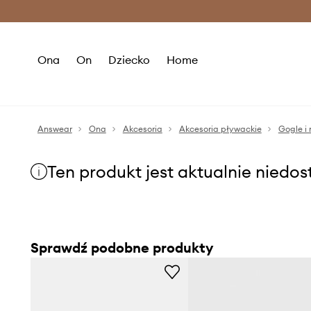
Premium Fashion Benefits >
O
Ona
On
Dziecko
Home
Answear
Ona
Akcesoria
Akcesoria pływackie
Gogle i
Ten produkt jest aktualnie niedo
Sprawdź podobne produkty