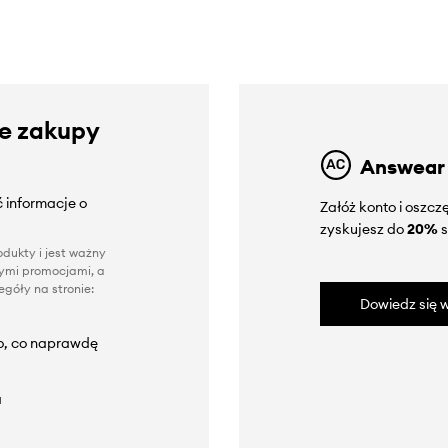
ze zakupy
Answear
 informacje o
Załóż konto i oszc
zyskujesz do
20%
s
dukty i jest ważny
nnymi promocjami, a
góły na stronie:
Dowiedz się w
to, co naprawdę
a