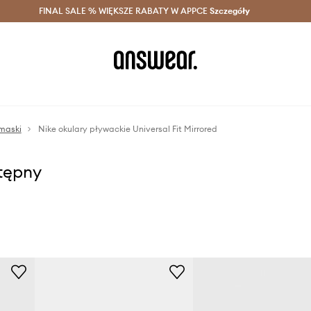
szczędzaj z Answear Club >
FINAL SALE % WIĘKSZE RABATY W APPCE
Dostawa nawet w 24h >
Szczegóły
News
 maski
Nike okulary pływackie Universal Fit Mirrored
stępny