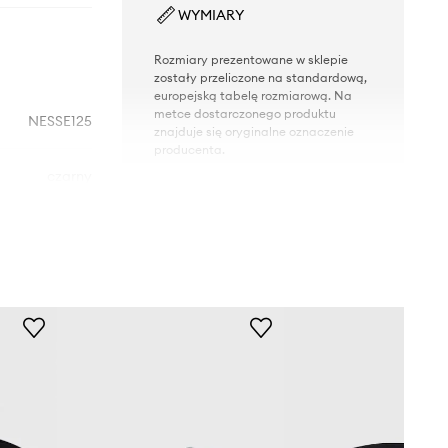
WYMIARY
Rozmiary prezentowane w sklepie
zostały przeliczone na standardową,
europejską tabelę rozmiarową. Na
metce dostarczonego produktu
NESSE125
znajduje się oryginalne oznaczenie
producenta.
czarny
Nike