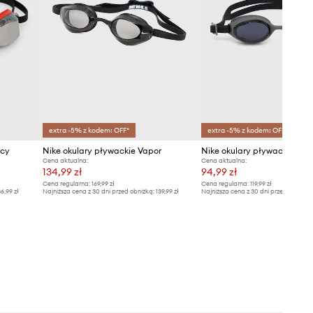
extra -5% z kodem: OFF*
extra -5% z kodem: OFF*
acy
Nike okulary pływackie Vapor
Nike okulary pływackie Hyp
Cena aktualna:
Cena aktualna:
134,99 zł
94,99 zł
Cena regularna:
169,99 zł
Cena regularna:
119,99 zł
6,99 zł
Najniższa cena z 30 dni przed obniżką:
139,99 zł
Najniższa cena z 30 dni przed obniżką