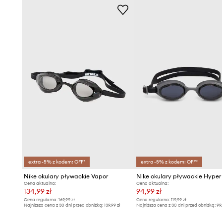
extra -5% z kodem: OFF*
extra -5% z kodem: OFF*
Nike okulary pływackie Vapor
Nike okulary pływackie Hyper
Cena aktualna:
Cena aktualna:
134,99 zł
94,99 zł
Cena regularna:
169,99 zł
Cena regularna:
119,99 zł
Najniższa cena z 30 dni przed obniżką:
139,99 zł
Najniższa cena z 30 dni przed obniżką:
99