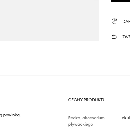
DA
ZWR
CECHY PRODUKTU
ną powłoką.
Rodzaj akcesorium
oku
pływackiego