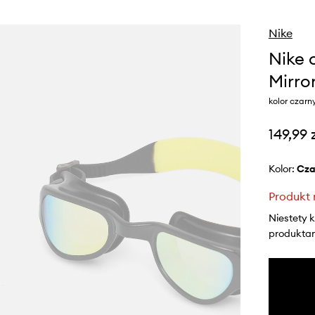
Nike
Nike 
Mirro
kolor czar
149,99 
Kolor:
cz
Produkt 
Niestety 
produktami