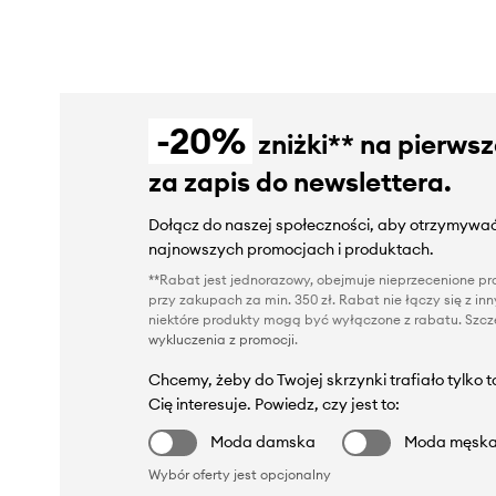
-20%
zniżki** na pierws
za zapis do newslettera.
Dołącz do naszej społeczności, aby otrzymywać
najnowszych promocjach i produktach.
**Rabat jest jednorazowy, obejmuje nieprzecenione pro
przy zakupach za min. 350 zł. Rabat nie łączy się z i
niektóre produkty mogą być wyłączone z rabatu. Szcze
wykluczenia z promocji
.
Chcemy, żeby do Twojej skrzynki trafiało tylko 
Cię interesuje. Powiedz, czy jest to:
Moda damska
Moda męsk
Wybór oferty jest opcjonalny