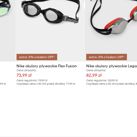
extra -5% z kodem: OFF*
extra -5% z kodem: OFF*
Nike okulary pływackie Flex Fusion
Nike okulary pływackie Leg
Cena aktualna:
Cena aktualna:
73,99 zł
82,99 zł
Cena regularna:
119,99 zł
Cena regularna:
129,99 zł
,99 zł
Najniższa cena z 30 dni przed obniżką:
77,99 zł
Najniższa cena z 30 dni przed obniżką:
8