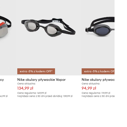
extra -5% z kodem: OFF*
extra -5% z kodem: OFF*
acy
Nike okulary pływackie Vapor
Nike okulary pływackie Hyp
Cena aktualna:
Cena aktualna:
134,99 zł
94,99 zł
Cena regularna:
169,99 zł
Cena regularna:
119,99 zł
6,99 zł
Najniższa cena z 30 dni przed obniżką:
139,99 zł
Najniższa cena z 30 dni przed obniżką