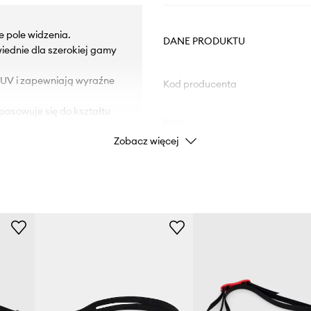
e pole widzenia.
DANE PRODUKTU
iednie dla szerokiej gamy
 UV i zapewniają wyraźne
Kod producenta
pasowuje się do kształtu
Kolor
Zobacz więcej
Marka
Producent
ID Produktu