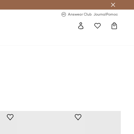
letter >
Regularne nowości >
Answear Club
Journal
Pomoc