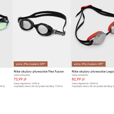
extra -5% z kodem: OFF*
extra -5% z kodem: OFF*
Nike okulary pływackie Flex Fusion
Nike okulary pływackie Leg
Cena aktualna:
Cena aktualna:
73,99 zł
82,99 zł
Cena regularna:
119,99 zł
Cena regularna:
129,99 zł
,99 zł
Najniższa cena z 30 dni przed obniżką:
77,99 zł
Najniższa cena z 30 dni przed obniżką:
8