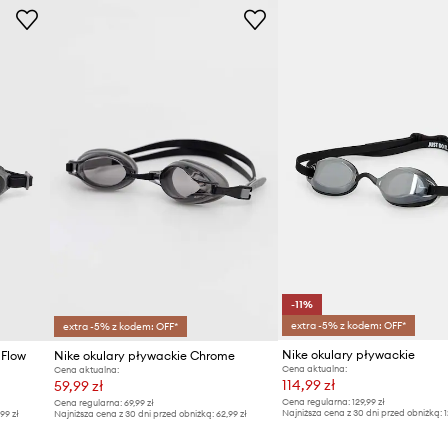
-11%
extra -5% z kodem: OFF*
extra -5% z kodem: OFF*
Nike okulary pływackie
 Flow
Nike okulary pływackie Chrome
Cena aktualna:
Cena aktualna:
114,99 zł
59,99 zł
Cena regularna:
129,99 zł
Cena regularna:
69,99 zł
Najniższa cena z 30 dni przed obniżką:
1
,99 zł
Najniższa cena z 30 dni przed obniżką:
62,99 zł