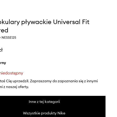
okulary pływackie Universal Fit
red
ny NESSE125
zł
arny
niedostępny
ktoś Cię uprzedził. Zapraszamy do zapoznania się z innymi
 z naszej oferty.
Inne z tej kategorii
Wszystkie produkty Nike