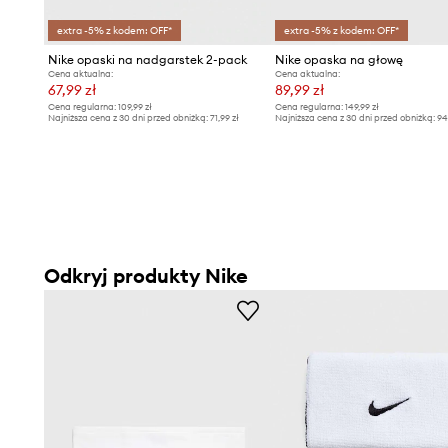
extra -5% z kodem: OFF*
extra -5% z kodem: OFF*
Nike opaski na nadgarstek 2-pack
Nike opaska na głowę
Cena aktualna:
Cena aktualna:
67,99 zł
89,99 zł
Cena regularna:
109,99 zł
Cena regularna:
149,99 zł
Najniższa cena z 30 dni przed obniżką:
71,99 zł
Najniższa cena z 30 dni przed obniżką:
94
Odkryj produkty Nike