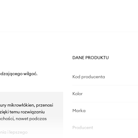
DANE PRODUKTU
adzającego wilgoć.
Kod producenta
Kolor
tury mikrowłókien, przenosi
Marka
zięki temu rozwiązaniu
 suchości, nawet podczas
Producent
nia i lepszego