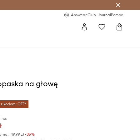
letter >
Regularne nowości >
Answear Club
Journal
Pomoc
opaska na głowę
 z kodem: OFF*
lna:
ł
arna:
149,99 zł
-36%