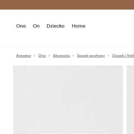
Premium Fashion Benefits >
O
Ona
On
Dziecko
Home
Answear
Ona
Akcesoria
Sprzęt sportowy
Opaski i frot