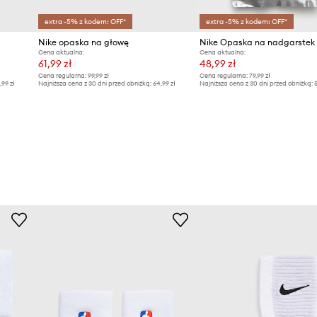
extra -5% z kodem: OFF*
extra -5% z kodem: OFF*
Nike opaska na głowę
Nike Opaska na nadgarstek 
Cena aktualna:
Cena aktualna:
61,99 zł
48,99 zł
Cena regularna:
99,99 zł
Cena regularna:
79,99 zł
,99 zł
Najniższa cena z 30 dni przed obniżką:
64,99 zł
Najniższa cena z 30 dni przed obniżką:
5