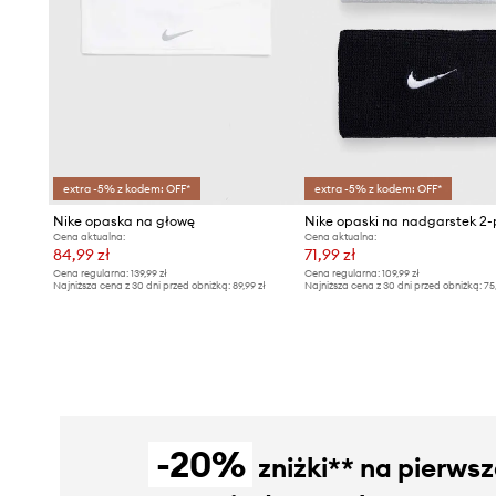
extra -5% z kodem: OFF*
extra -5% z kodem: OFF*
Nike opaska na głowę
Nike opaski na nadgarstek 2
Cena aktualna:
Cena aktualna:
84,99 zł
71,99 zł
Cena regularna:
139,99 zł
Cena regularna:
109,99 zł
Najniższa cena z 30 dni przed obniżką:
89,99 zł
Najniższa cena z 30 dni przed obniżką:
75
-20%
zniżki** na pierws