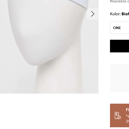
Najniższa c
Kolor:
bia
ONE
F
*
3