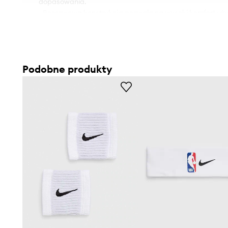
dopasowania.
- Bezszwowa konstrukcja pozwala na wysoki komfort uż
elastyczność.
- Po wewnętrznej stronie antypoślizgowe, silikonowe elem
Podobne produkty