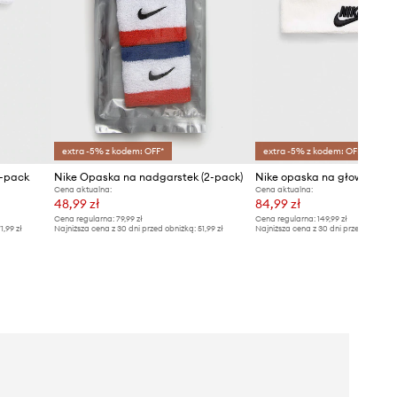
extra -5% z kodem: OFF*
extra -5% z kodem: OFF*
2-pack
Nike Opaska na nadgarstek (2-pack)
Nike opaska na głowę
Cena aktualna:
Cena aktualna:
48,99 zł
84,99 zł
Cena regularna:
79,99 zł
Cena regularna:
149,99 zł
1,99 zł
Najniższa cena z 30 dni przed obniżką:
51,99 zł
Najniższa cena z 30 dni przed obniżką