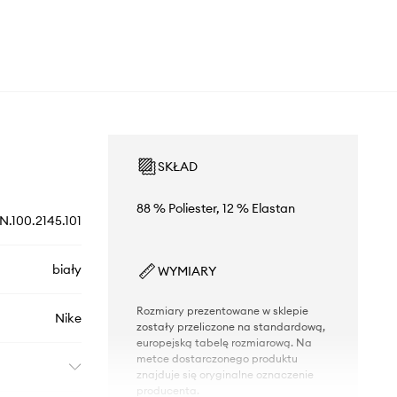
SKŁAD
88 % Poliester, 12 % Elastan
N.100.2145.101
biały
WYMIARY
Rozmiary prezentowane w sklepie
Nike
zostały przeliczone na standardową,
europejską tabelę rozmiarową. Na
metce dostarczonego produktu
znajduje się oryginalne oznaczenie
producenta.