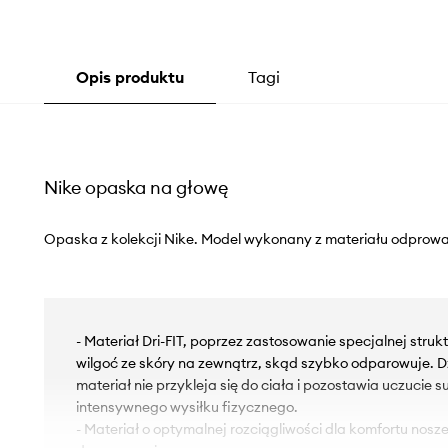
Opis produktu
Tagi
Nike opaska na głowę
Opaska z kolekcji Nike. Model wykonany z materiału odprow
- Materiał Dri-FIT, poprzez zastosowanie specjalnej struk
wilgoć ze skóry na zewnątrz, skąd szybko odparowuje. D
materiał nie przykleja się do ciała i pozostawia uczucie
intensywnego wysiłku fizycznego.
- Materiał o optymalnej rozciągliwości dla komfortu nosze