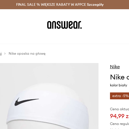
szczędzaj z Answear Club >
FINAL SALE % WIĘKSZE RABATY W APPCE
Dostawa nawet w 24h >
Szczegóły
News
ki
Nike opaska na głowę
Nike
Nike 
kolor biały
extra -5%
Cena aktua
94,99 z
Cena regul