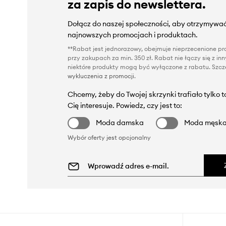
za zapis do newslettera.
Dołącz do naszej społeczności, aby otrzymywać
najnowszych promocjach i produktach.
**Rabat jest jednorazowy, obejmuje nieprzecenione pro
przy zakupach za min. 350 zł. Rabat nie łączy się z i
niektóre produkty mogą być wyłączone z rabatu. Szcze
wykluczenia z promocji
.
Chcemy, żeby do Twojej skrzynki trafiało tylko 
Cię interesuje. Powiedz, czy jest to:
Moda damska
Moda męsk
Wybór oferty jest opcjonalny