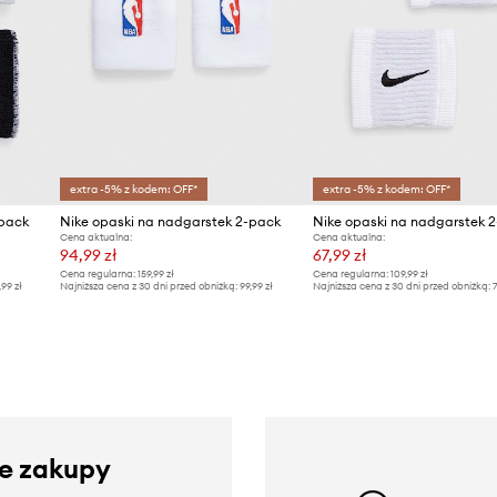
extra -5% z kodem: OFF*
extra -5% z kodem: OFF*
-pack
Nike opaski na nadgarstek 2-pack
Nike opaski na nadgarstek 
Cena aktualna:
Cena aktualna:
94,99 zł
67,99 zł
Cena regularna:
159,99 zł
Cena regularna:
109,99 zł
,99 zł
Najniższa cena z 30 dni przed obniżką:
99,99 zł
Najniższa cena z 30 dni przed obniżką:
7
ze zakupy