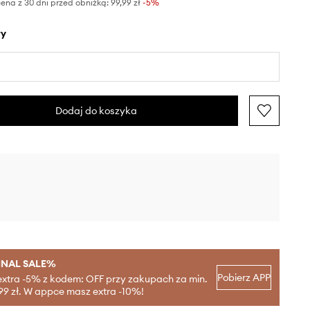
ena z 30 dni przed obniżką:
99,99 zł
 -5%
ły
Dodaj do koszyka
INAL SALE%
Pobierz APP
extra -5% z kodem: OFF przy zakupach za min.
99 zł. W appce masz extra -10%!