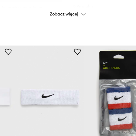
ID Produktu
ytkowania i wyjątkową
Zobacz więcej
enty.