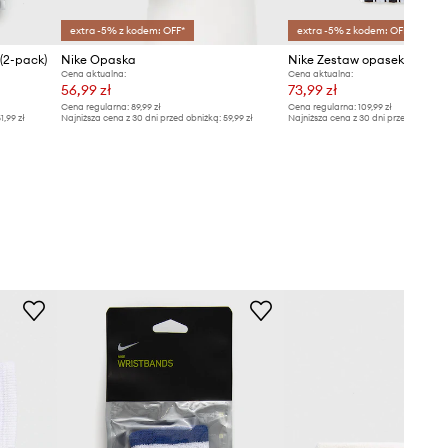
extra -5% z kodem: OFF*
extra -5% z kodem: OFF*
(2-pack)
Nike Opaska
Cena aktualna:
Cena aktualna:
56,99 zł
73,99 zł
Cena regularna:
89,99 zł
Cena regularna:
109,99 zł
1,99 zł
Najniższa cena z 30 dni przed obniżką:
59,99 zł
Najniższa cena z 30 dni przed obniżką