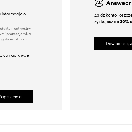
Answear
 informacje o
Załóż konto i oszc
zyskujesz do
20%
s
dukty i jest ważny
nnymi promocjami, a
góły na stronie:
Dowiedz się w
to, co naprawdę
a
Zapisz mnie