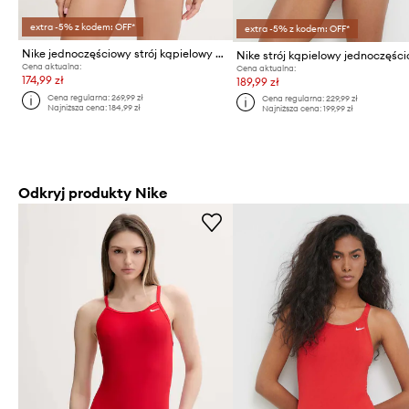
extra -5% z kodem: OFF*
extra -5% z kodem: OFF*
Nike jednoczęściowy strój kąpielowy Logo Tape
Cena aktualna:
Cena aktualna:
174,99 zł
189,99 zł
Cena regularna:
269,99 zł
Cena regularna:
229,99 zł
Najniższa cena:
184,99 zł
Najniższa cena:
199,99 zł
Odkryj produkty Nike