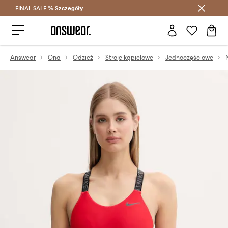
FINAL SALE %
Szczegóły
Oszczędzaj z Answear Club >
Answear
Ona
Odzież
Stroje kąpielowe
Jednoczęściowe