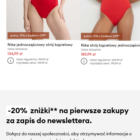
extra -5% z kodem: OFF*
extra -5% z kodem: OFF*
Nike jednoczęściowy strój kąpielowy
Cena aktualna:
Cena aktualna:
134,99 zł
189,99 zł
Cena regularna:
159,99 zł
Cena regularna:
229,99 zł
Najniższa cena:
139,99 zł
Najniższa cena:
199,99 zł
-20%
zniżki** na pierwsze zakupy
za zapis do newslettera.
Dołącz do naszej społeczności, aby otrzymywać informacje o