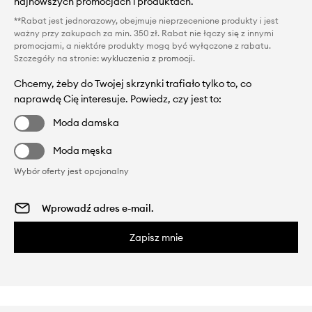
najnowszych promocjach i produktach.
**Rabat jest jednorazowy, obejmuje nieprzecenione produkty i jest
ważny przy zakupach za min. 350 zł. Rabat nie łączy się z innymi
promocjami, a niektóre produkty mogą być wyłączone z rabatu.
Szczegóły na stronie:
wykluczenia z promocji
.
Chcemy, żeby do Twojej skrzynki trafiało tylko to, co
naprawdę Cię interesuje. Powiedz, czy jest to:
Moda damska
Moda męska
Wybór oferty jest opcjonalny
Zapisz mnie