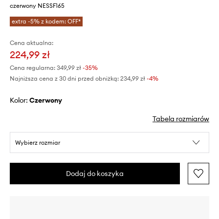
czerwony NESSF165
extra -5% z kodem: OFF*
Cena aktualna:
224,99 zł
Cena regularna:
349,99 zł
-35%
Najniższa cena z 30 dni przed obniżką:
234,99 zł
 -4%
Kolor:
czerwony
Tabela rozmiarów
Wybierz rozmiar
Dodaj do koszyka