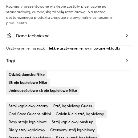
Rozmiary prezentowane w sklepie zostały przeliczone na
standardową, europejską tabelę rozmiarową. Na metce
dostarczonego produktu znajduje się oryginalne oznaczenie
producenta.
Dane techniczne
Usztywnienie miseczki
:
lekkie usztywnienie, wyjmowane wkładki
Tagi
Odzież damska Nike
Stroje kąpielowe Nike
Jednoczęściowe stroje kąpielowe Nike
Strój kąpielowy czarny
Strój kąpielowy Guess
God Save Queens bikini
Calvin Klein strój kąpielowy
Roxy stroje kąpielowe
Strój kąpielowy push up
Biały strój kąpielowy
Czerwony strój kąpielowy
Brązowy strój kąpielowy
Różowy strój kąpielowy