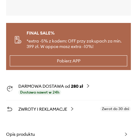
FINAL SALE%
*extra -5% z kodem: OFF przy zakupach za min.
399 zł. W appce masz extra -10%!
Pobierz APP
DARMOWA DOSTAWA od
280 zł
Dostawa nawet w 24h
ZWROTY I REKLAMACJE
Zwrot do 30 dni
Opis produktu