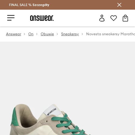
FINAL SALE %
Szczegóły
Oszczędzaj z Answear Club >
Answear
On
Obuwie
Sneakersy
Novesta sneakersy Marathon