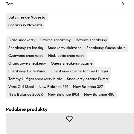
Tagi
Buty męskie Novesta
Sneakersy Novesta
Białe sneakersy
Czarne sneakersy
Różowe sneakersy
Sneakersy za kostkę
Sneakersy skórzane
Sneakersy Guess białe
Czerwone sneakersy
Niebieskie sneakersy
Granatowe sneakersy
Guess sneakersy czarne
Sneakersy białe Puma
Sneakersy czarne Tommy Hilfiger
Tommy Hilfiger sneakersy białe
Sneakersy czarne Puma
Vans Old Skool
New Balance 574
New Balance 327
New Balance 2002R
New Balance 1906
New Balance 480
Podobne produkty