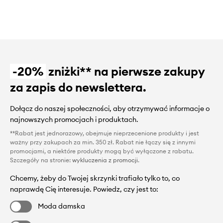
-20%
zniżki** na pierwsze zakupy
za zapis do newslettera.
Dołącz do naszej społeczności, aby otrzymywać informacje o
najnowszych promocjach i produktach.
**Rabat jest jednorazowy, obejmuje nieprzecenione produkty i jest
ważny przy zakupach za min. 350 zł. Rabat nie łączy się z innymi
promocjami, a niektóre produkty mogą być wyłączone z rabatu.
Szczegóły na stronie:
wykluczenia z promocji
.
Chcemy, żeby do Twojej skrzynki trafiało tylko to, co
naprawdę Cię interesuje. Powiedz, czy jest to:
Moda damska