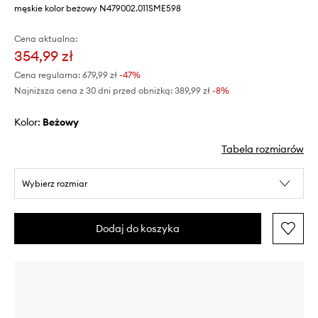
męskie kolor beżowy N479002.011SME598
Cena aktualna:
354,99 zł
Cena regularna:
679,99 zł
-47%
Najniższa cena z 30 dni przed obniżką:
389,99 zł
 -8%
Kolor:
beżowy
Tabela rozmiarów
Wybierz rozmiar
Dodaj do koszyka