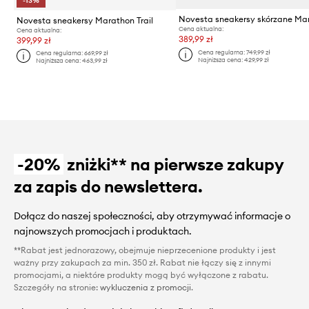
-13%
Novesta sneakersy Marathon Trail
Cena aktualna:
Cena aktualna:
389,99 zł
399,99 zł
Cena regularna:
749,99 zł
Cena regularna:
669,99 zł
Najniższa cena:
429,99 zł
Najniższa cena:
463,99 zł
-20%
zniżki** na pierwsze zakupy
za zapis do newslettera.
Dołącz do naszej społeczności, aby otrzymywać informacje o
najnowszych promocjach i produktach.
**Rabat jest jednorazowy, obejmuje nieprzecenione produkty i jest
ważny przy zakupach za min. 350 zł. Rabat nie łączy się z innymi
promocjami, a niektóre produkty mogą być wyłączone z rabatu.
Szczegóły na stronie:
wykluczenia z promocji
.