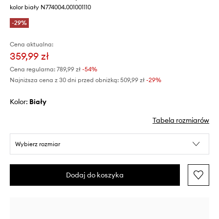
kolor biały N774004.001001110
-29%
Cena aktualna:
359,99 zł
Cena regularna:
789,99 zł
-54%
Najniższa cena z 30 dni przed obniżką:
509,99 zł
 -29%
Kolor:
biały
Tabela rozmiarów
Wybierz rozmiar
Dodaj do koszyka