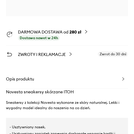
DARMOWA DOSTAWA od
280 zł
Dostawa nawet w 24h
ZWROTY I REKLAMACJE
Zwrot do 30 dni
Opis produktu
Novesta sneakersy skórzane ITOH
Sneakersy z kolekcji Novesta wykonane ze skóry naturalnej. Lekki i
wygodny model idealny do noszenia na co dzień.
- Usztywniony nosek.
- Usztywniony zapiętek zapewnia doskonałe wsparcie kostki i