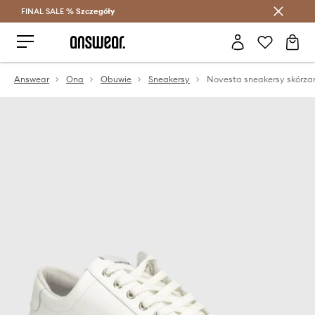
FINAL SALE %
Szczegóły
Oszczędzaj z Answear Club >
Answear
Ona
Obuwie
Sneakersy
Novesta sneakersy skórza