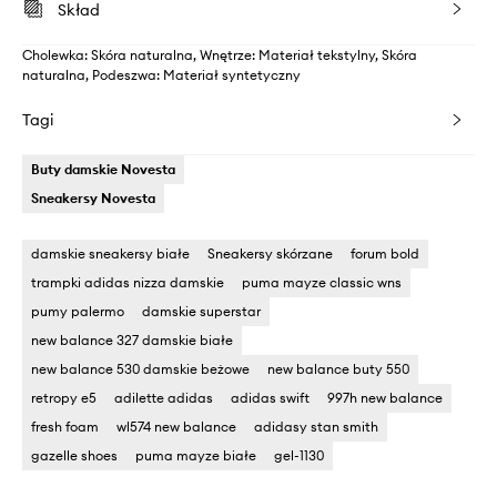
Skład
Cholewka: Skóra naturalna, Wnętrze: Materiał tekstylny, Skóra
naturalna, Podeszwa: Materiał syntetyczny
Tagi
Buty damskie Novesta
Sneakersy Novesta
damskie sneakersy białe
Sneakersy skórzane
forum bold
trampki adidas nizza damskie
puma mayze classic wns
pumy palermo
damskie superstar
new balance 327 damskie białe
new balance 530 damskie beżowe
new balance buty 550
retropy e5
adilette adidas
adidas swift
997h new balance
fresh foam
wl574 new balance
adidasy stan smith
gazelle shoes
puma mayze białe
gel-1130