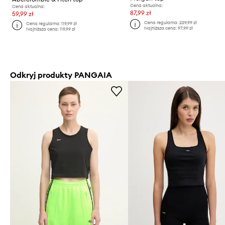
Cena aktualna:
Cena aktualna:
87,99 zł
59,99 zł
Cena regularna:
229,99 zł
Cena regularna:
119,99 zł
Najniższa cena:
97,99 zł
Najniższa cena:
119,99 zł
Odkryj produkty PANGAIA