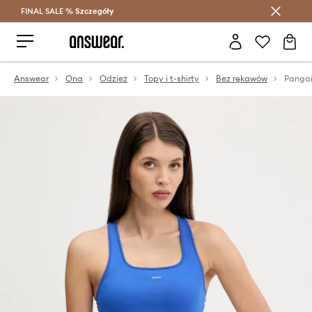
FINAL SALE %
Szczegóły
Oszczędzaj z Answear Club >
Answear
Ona
Odzież
Topy i t-shirty
Bez rękawów