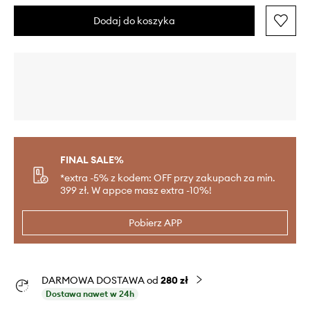
Dodaj do koszyka
FINAL SALE%
*extra -5% z kodem: OFF przy zakupach za min.
399 zł. W appce masz extra -10%!
Pobierz APP
DARMOWA DOSTAWA od
280 zł
Dostawa nawet w 24h