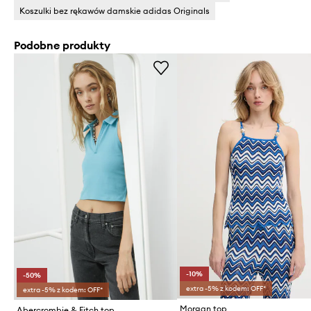
Koszulki bez rękawów damskie adidas Originals
Podobne produkty
-10%
-50%
extra -5% z kodem: OFF*
extra -5% z kodem: OFF*
Morgan top
Abercrombie & Fitch top