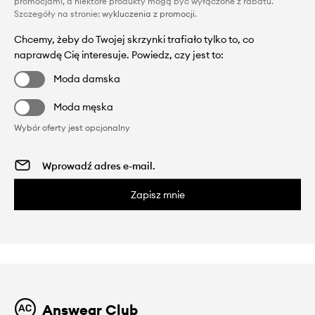
promocjami, a niektóre produkty mogą być wyłączone z rabatu.
Szczegóły na stronie:
wykluczenia z promocji
.
Chcemy, żeby do Twojej skrzynki trafiało tylko to, co
naprawdę Cię interesuje. Powiedz, czy jest to:
Moda damska
Moda męska
Wybór oferty jest opcjonalny
Zapisz mnie
Answear Club