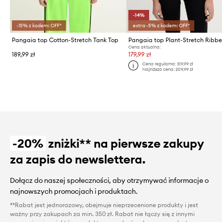
-14%
-15% z kodem: OFF*
extra -5% z kodem: OFF*
Pangaia top Cotton-Stretch Tank Top
Cena aktualna:
189,99 zł
179,99 zł
Cena regularna:
319,99 zł
Najniższa cena:
209,99 zł
-20%
zniżki** na pierwsze zakupy
za zapis do newslettera.
Dołącz do naszej społeczności, aby otrzymywać informacje o
najnowszych promocjach i produktach.
**Rabat jest jednorazowy, obejmuje nieprzecenione produkty i jest
ważny przy zakupach za min. 350 zł. Rabat nie łączy się z innymi