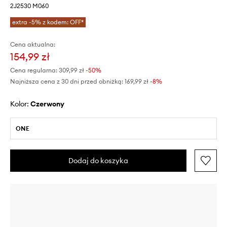
2J2530 M060
extra -5% z kodem: OFF*
Cena aktualna:
154,99 zł
Cena regularna:
309,99 zł
-50%
Najniższa cena z 30 dni przed obniżką:
169,99 zł
 -8%
Kolor:
czerwony
ONE
Dodaj do koszyka