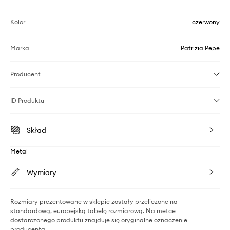
Kolor
czerwony
Marka
Patrizia Pepe
Producent
ID Produktu
Skład
Metal
Wymiary
Rozmiary prezentowane w sklepie zostały przeliczone na
standardową, europejską tabelę rozmiarową. Na metce
dostarczonego produktu znajduje się oryginalne oznaczenie
producenta.