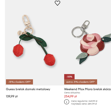
-10%
-15% z kodem: OFF*
extra -5% z kodem: OFF*
Guess brelok damski metalowy
Weekend Max Mara brelok skórz
Cena aktualna:
139,99 zł
254,99 zł
Cena regularna:
469,99 zł
Najniższa cena:
284,99 zł