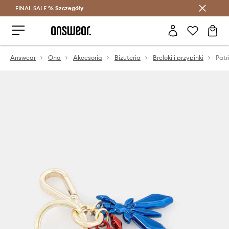
FINAL SALE %
Szczegóły
Oszczędzaj z Answear Club >
Answear
Ona
Akcesoria
Biżuteria
Breloki i przypinki
Patr