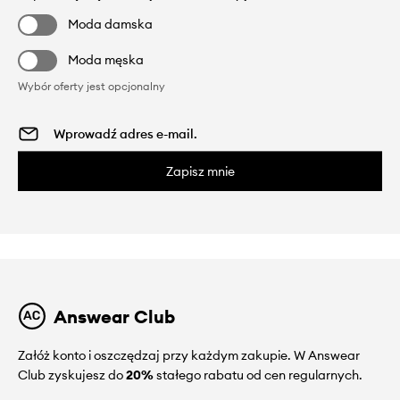
Moda damska
Moda męska
Wybór oferty jest opcjonalny
Zapisz mnie
Answear Club
Załóż konto i oszczędzaj przy każdym zakupie. W Answear
Club zyskujesz do
20%
stałego rabatu od cen regularnych.