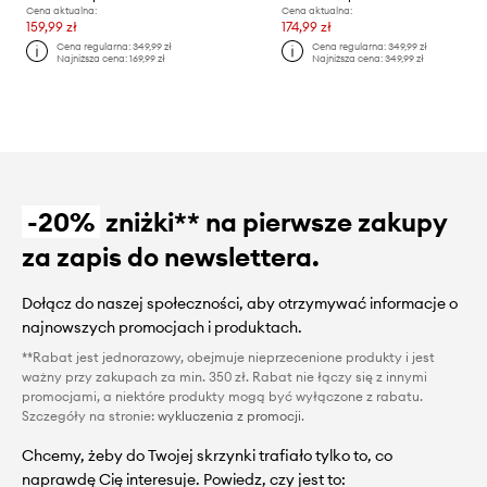
Cena aktualna:
Cena aktualna:
159,99 zł
174,99 zł
Cena regularna:
349,99 zł
Cena regularna:
349,99 zł
Najniższa cena:
169,99 zł
Najniższa cena:
349,99 zł
-20%
zniżki** na pierwsze zakupy
za zapis do newslettera.
Dołącz do naszej społeczności, aby otrzymywać informacje o
najnowszych promocjach i produktach.
**Rabat jest jednorazowy, obejmuje nieprzecenione produkty i jest
ważny przy zakupach za min. 350 zł. Rabat nie łączy się z innymi
promocjami, a niektóre produkty mogą być wyłączone z rabatu.
Szczegóły na stronie:
wykluczenia z promocji
.
Chcemy, żeby do Twojej skrzynki trafiało tylko to, co
naprawdę Cię interesuje. Powiedz, czy jest to: