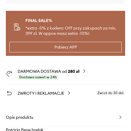
FINAL SALE%
*extra -5% z kodem: OFF przy zakupach za min.
399 zł. W appce masz extra -10%!
Pobierz APP
DARMOWA DOSTAWA od
280 zł
Dostawa nawet w 24h
ZWROTY I REKLAMACJE
Zwrot do 30 dni
Opis produktu
Patrizia Pepe brelok